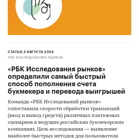
развития рынка снегоуборочной техники в России.
Описать средние цены производителей на машины для
уборки дорог в России в 2010-2013 гг.
Выявить и описать профили ключевых игроков рынка
машин для уборки дорог в России.
СТАТЬЯ, 5 АВГУСТА 2026
Выявить и проанализировать рынки, смежные для рынка
РБК ИССЛЕДОВАНИЯ РЫНКОВ
снегоуборочной техники.
«РБК Исследования рынков»
Объект исследования
определили самый быстрый
способ пополнения счета
Рынок снегоуборочных машин и навесного оборудования в
букмекера и перевода выигрышей
России.
Команда «РБК Исследований рынков»
Метод сбора данных
сопоставила скорости обработки транзакций
(ввод и вывод средств) различных платежных
Мониторинг материалов печатных и электронных деловых и
сценариев в ведущих российских букмекерских
специализированных изданий, аналитических обзоров рынка;
компаниях. Цель исследования — выявление
Интернет; материалов маркетинговых и консалтинговых
наиболее быстрых методов для пользователя