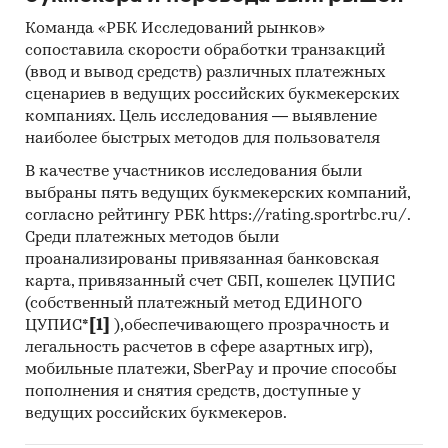
Специализированные аналитические
Команда «РБК Исследований рынков»
порталы
сопоставила скорости обработки транзакций
(ввод и вывод средств) различных платежных
Методы:
сценариев в ведущих российских букмекерских
компаниях. Цель исследования — выявление
Кабинетное исследование. Поиск и анализ
наиболее быстрых методов для пользователя
информации из различных источников,
проведение расчетов. Статистика и
В качестве участников исследования были
аналитика
выбраны пять ведущих букмекерских компаний,
согласно рейтингу РБК https://rating.sportrbc.ru/.
Среди платежных методов были
проанализированы привязанная банковская
[1]
Без учета ИП
карта, привязанный счет СБП, кошелек ЦУПИС
(собственный платежный метод ЕДИНОГО
[2]
По выручке юр.лиц по ОКВЭД2 81.2, без
ЦУПИС*
[1]
),обеспечивающего прозрачность и
учета ИП.
легальность расчетов в сфере азартных игр),
Категории:
Потребительские товары
/
...
/
мобильные платежи, SberPay и прочие способы
Хозтовары
/
Уборка и уход за домом
пополнения и снятия средств, доступные у
Потребительские товары
/
Товары для сада
/
ведущих российских букмекеров.
Уборка снега