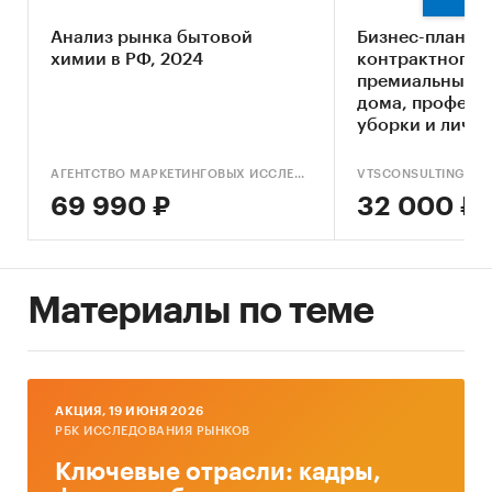
актуализация их контактной информации
Анализ рынка бытовой
Бизнес-план о
Оценка конкурентной концентрации
химии в РФ, 2024
контрактного 
премиальных с
Географическое распределение
дома, професс
предприятий отрасли
уборки и личн
Основные блоки исследования:
АГЕНТСТВО МАРКЕТИНГОВЫХ ИССЛЕДОВАНИЙ IMS
VTSCONSULTING
База ТОП-100
[2]
предприятий отрасли
69 990 ₽
32 000 ₽
«Деятельность по чистке и уборке»: профили
участников базы предприятий ТОП-100
Контактная информация ТОП-100
Материалы по теме
предприятий отрасли «Деятельность по чистке
и уборке»
Региональное распределение ТОП-100
предприятий отрасли «Деятельность по чистке
AКЦИЯ, 19 ИЮНЯ 2026
и уборке»
РБК ИССЛЕДОВАНИЯ РЫНКОВ
Ключевые отрасли: кадры,
Оценка степени конкурентной концентрации