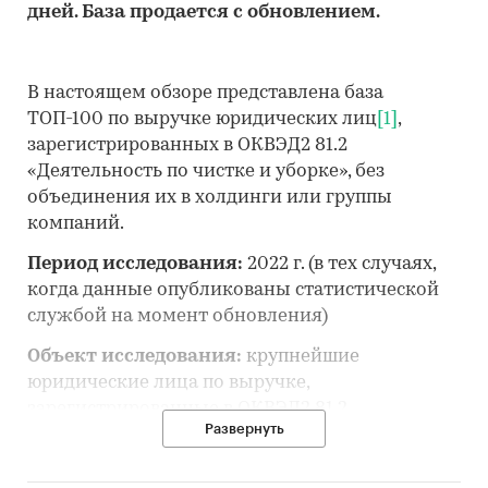
дней. База продается с обновлением.
В настоящем обзоре представлена база
ТОП-100 по выручке юридических лиц
[1]
,
зарегистрированных в ОКВЭД2 81.2
«Деятельность по чистке и уборке», без
объединения их в холдинги или группы
компаний.
Период исследования:
2022 г. (в тех случаях,
когда данные опубликованы статистической
службой на момент обновления)
Объект исследования:
крупнейшие
юридические лица по выручке,
зарегистрированные в ОКВЭД2 81.2
Развернуть
«Деятельность по чистке и уборке».
Предмет исследования:
географическое