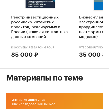
анализ российских и зарубежных публикаций
по данной теме в СМИ, Интернет сайтов,
платных баз, а также закрытых источников
Реестр инвестиционных
Бизнес-план с
данных РБК.
российско-китайских
электронной
проектов, реализуемых в
краудинвестин
Исследование проведено в июле-августе 2013
России (включая контактные
платформы (с 
года.
данные компаний-
моделью)
Объем отчета - 235 стр.
участников и ответственных
Язык отчета - русский.
лиц)
DISCOVERY RESEARCH GROUP
VTSCONSULTING
85 000 ₽
35 000 ₽
Категории:
Услуги для бизнеса
/
Инвестиции
Россия
Материалы по теме
AКЦИЯ, 19 ИЮНЯ 2026
РБК ИССЛЕДОВАНИЯ РЫНКОВ