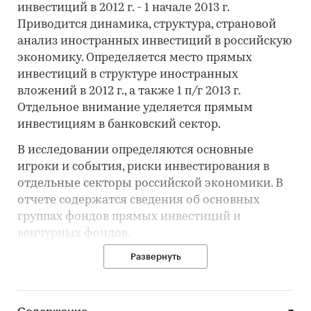
инвестиций в 2012 г. - 1 начале 2013 г.
Приводится динамика, структура, страновой
анализ иностранных инвестиций в российскую
экономику. Определяется место прямых
инвестиций в структуре иностранных
вложений в 2012 г., а также 1 п/г 2013 г.
Отдельное внимание уделяется прямым
инвестициям в банковский сектор.
В исследовании определяются основные
игроки и события, риски инвестирования в
отдельные секторы российской экономики. В
отчете содержатся сведения об основных
группах фондов прямых инвестиций и
венчурных фондов.
Развернуть
Определены актуальные тенденции
венчурного инвестирования как в России, так и
за рубежом. Рассматриваются наиболее
перспективные направления инвестирования.