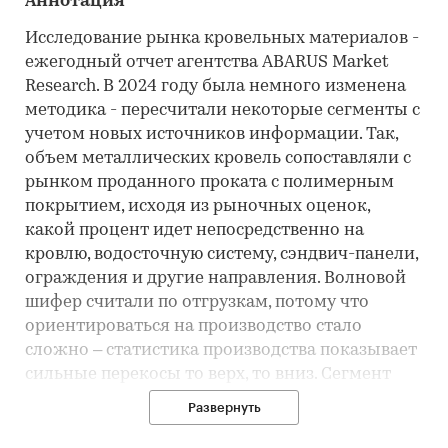
Аннотация
Исследование рынка кровельных материалов -
ежегодный отчет агентства ABARUS Market
Research. В 2024 году была немного изменена
методика - пересчитали некоторые сегменты с
учетом новых источников информации. Так,
объем металлических кровель сопоставляли с
рынком проданного проката с полимерным
покрытием, исходя из рыночных оценок,
какой процент идет непосредственно на
кровлю, водосточную систему, сэндвич-панели,
ограждения и другие направления. Волновой
шифер считали по отгрузкам, потому что
ориентироваться на производство стало
сложно – статистика производства показывает
сильные перекосы то верх, то вниз. Сегмент
"Ондулина" считали по внутренним продажам,
Развернуть
поскольку производитель предоставляет свои
данные. Что касается сегмента рулонных