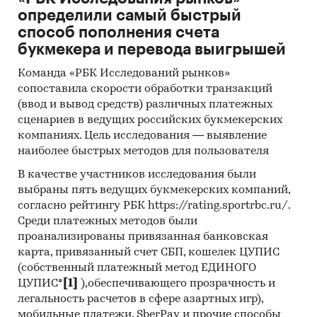
2. Ресурсы сети Internet
определили самый быстрый
3. Данные государственных ведомств (ФТС
способ пополнения счета
РФ, ФСГС РФ (Росстат), МЭРТ РФ,
букмекера и перевода выигрышей
Минпромэнерго РФ)
Команда «РБК Исследований рынков»
4. Результаты готовых исследований
сопоставила скорости обработки транзакций
5. Материалы отраслевых учреждений
(ввод и вывод средств) различных платежных
6. Материалы участников рынка
сценариев в ведущих российских букмекерских
7. Базы данных ABARUS Market Research.
компаниях. Цель исследования — выявление
наиболее быстрых методов для пользователя
Категории:
Потребительские товары
/
...
/
Стройматериалы
/
Кровля и водосток
В качестве участников исследования были
Промышленность
/
...
/
Стройматериалы
/
выбраны пять ведущих букмекерских компаний,
Кровля и водосток
согласно рейтингу РБК https://rating.sportrbc.ru/.
Строительство и недвижимость
/
...
/
Среди платежных методов были
Стройматериалы
/
Кровля и водосток
проанализированы привязанная банковская
Россия
карта, привязанный счет СБП, кошелек ЦУПИС
(собственный платежный метод ЕДИНОГО
ЦУПИС*
[1]
),обеспечивающего прозрачность и
легальность расчетов в сфере азартных игр),
мобильные платежи, SberPay и прочие способы