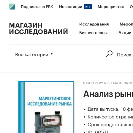
Подписка на РБК
Инвестиции
Мероприятия
О
РБК Образование
РБК Курсы
РБК Life
Тренды
В
МАГАЗИН
Исследования
Мероп
ИССЛЕДОВАНИЙ
Бизнес-планы
Акции
Исследования
Кредитные рейтинги
Франшизы
Га
Экономика
Бизнес
Технологии и медиа
Финансы
Все категории
DISCOVERY RESEARCH GRO
Анализ рынк
Дата выпуска: 18 ф
Количество страни
Срок предоставлени
ID: 60571