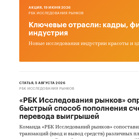
AКЦИЯ, 19 ИЮНЯ 2026
1. Базы
РБК ИССЛЕДОВАНИЯ РЫНКОВ
(Росстат
Ключевые отрасли: кадры, фи
индустрия
2. Матер
Новые исследования индустрии красоты и з
3. Печа
издания
4. Ресу
5. Эксп
СТАТЬЯ, 5 АВГУСТА 2026
РБК ИССЛЕДОВАНИЯ РЫНКОВ
6. Мате
«РБК Исследования рынков» оп
быстрый способ пополнения сч
7. Резу
перевода выигрышей
агентст
Команда «РБК Исследований рынков» сопостави
8. Мате
транзакций (ввод и вывод средств) различных п