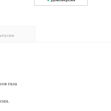
Демоверсия
ыпуски
ков газа
сии.