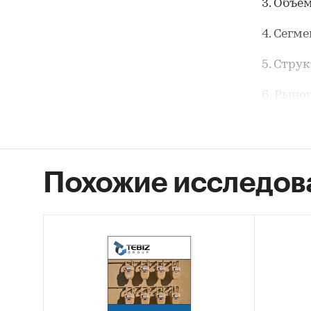
3. Объе
4. Сегм
5. Стру
6. Рыно
России.
7. Конк
Похожие исследов
8. Осно
(в ближ
9. Фина
счетчик
Объект
Рынок с