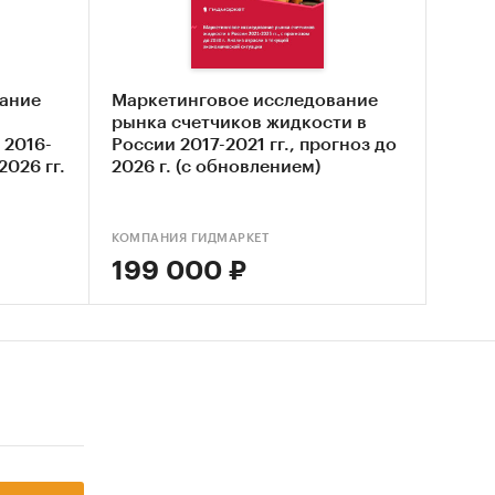
ание
Маркетинговое исследование
рынка счетчиков жидкости в
 2016-
России 2017-2021 гг., прогноз до
так
2026 гг.
2026 г. (с обновлением)
нализ
венный)
КОМПАНИЯ ГИДМАРКЕТ
ет
199 000 ₽
esearch
ого
ынке
дущем.