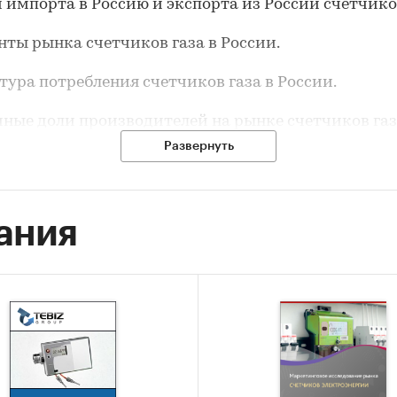
м импорта в Россию и экспорта из России счетчиков
енты рынка счетчиков газа в России.
ктура потребления счетчиков газа в России.
чные доли производителей на рынке счетчиков газ
Развернуть
урентная ситуация на рынке счетчиков газа в Росси
ания
вные события, тенденции и перспективы развития
айшие несколько лет) счетчиков газа в России.
нсово-хозяйственная деятельность участников ры
ов газа в России.
 исследования
четчиков газа в России.