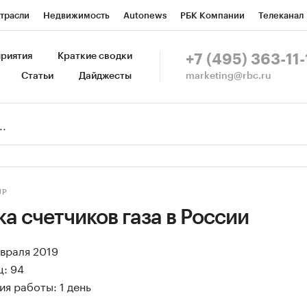
трасли
Недвижимость
Autonews
РБК Компании
Телеканал
изионеры
Национальные проекты
Город
Стиль
Крипто
Р
риятия
Краткие сводки
+7 (495) 363-11-
marketing@rbc.ru
Статьи
Дайджесты
зета
Спецпроекты СПб
Конференции СПб
Спецпроекты
Пр
Рынок наличной валюты
UP
а счетчиков газа в России
евраля 2019
ц: 94
я работы: 1 день