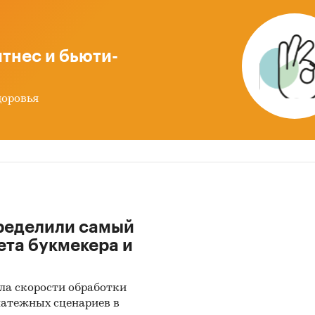
 данных Федеральной Таможенной службы РФ, ФСГ
).
тнес и бьюти-
иалы DataMonitor, EuroMonitor, Eurostat.
доровья
тные и электронные деловые и специализированны
, аналитические обзоры.
рсы сети Интернет в России и мире.
ертные опросы.
риалы участников отечественного и мирового рын
ределили самый
ета букмекера и
льтаты исследований маркетинговых и консалтинг
в.
ла скорости обработки
риалы отраслевых учреждений и базы данных.
латежных сценариев в