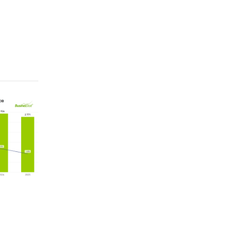
расчета
одлежат
ейшему
за