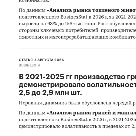
комбинатов.
17. Рез
По данным
«Анализа рынка топленого живо
подготовленного BusinesStat в 2026 г, за 2021-20
Объем 
выросли на 63% до 156 тыс тонн. Рост обусловле
стороны ключевых потребителей: производител
Процеду
животных и мясоперерабатывающих комбинато
объема 
все дос
СТАТЬЯ, 4 АВГУСТА 2026
К отчет
BUSINESSTAT
использ
В 2021-2025 гг производство гр
импорте
демонстрировало волатильность
включае
2,5 до 2,9 млн шт.
1. Кате
Неровная динамика была обусловлена чередой 
По данным
«Анализа рынка грилей и мангал
2. Груп
подготовленного BusinesStat в 2026 г, в 2021-202
демонстрировало волатильность в пределах от 2,5
3. Прои