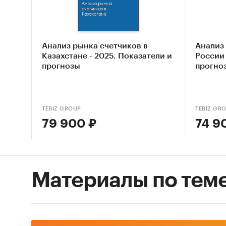
Метод 
Основны
Анализ рынка счетчиков в
Анализ
докумен
Казахстане - 2025. Показатели и
России 
прогнозы
прогно
В качес
называе
интервь
TEBIZ GROUP
TEBIZ GR
анализ 
79 900 ₽
74 9
доступ 
Контент
(кабине
Материалы по тем
исследо
счетчик
характе
Метод 