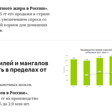
ультаты исследований DISCOVERY Research Group.
тного жира в России»
,
25 гг его продажи в стране
и структура выборки
н увеличением спроса со
ей кормов для домашних
ра контент-анализа документов не предполагает 
в.
выборочной совокупности. Обработке и анализу п
тупные исследователю документы.
у прилагается обработанная и пригодная к дальн
ованию база данных с подробной информацией об
илей и мангалов
 в Россию и экспорте из России счетчиков газа. Ба
 в пределах от
т в себя большое число различных показателей:
гория продукта
рыночных шоков.
ов в России»
,
па продукта
5 гг их производство
 до 2,9 млн шт.
зводитель