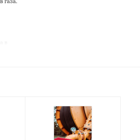
 газа.
а в
и.
 рынка
нка