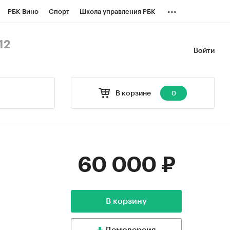
...
РБК Вино
Спорт
Школа управления РБК
БК Бизнес-среда
Дискуссионный клуб
12
Войти
оверка контрагентов
Политика
В корзине
0
60 000 ₽
В корзину