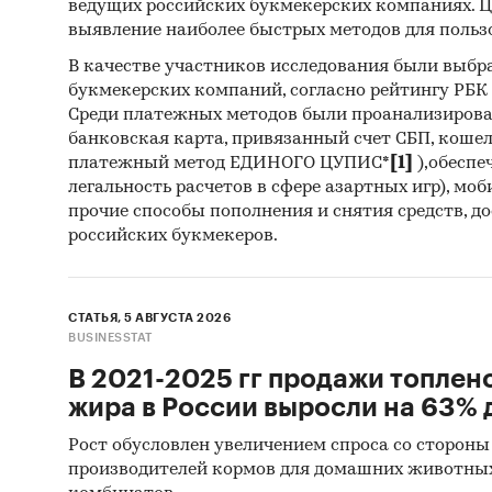
ведущих российских букмекерских компаниях. Ц
9. Резу
выявление наиболее быстрых методов для польз
В качестве участников исследования были выбр
10. Мат
букмекерских компаний, согласно рейтингу РБК htt
Statisti
Среди платежных методов были проанализиров
Statisti
банковская карта, привязанный счет СБП, коше
платежный метод ЕДИНОГО ЦУПИС*
[1]
),обеспе
11. Мат
легальность расчетов в сфере азартных игр), мо
Monetar
прочие способы пополнения и снятия средств, д
российских букмекеров.
12. Мат
13. Мат
СТАТЬЯ, 5 АВГУСТА 2026
BUSINESSTAT
14. Мат
В 2021-2025 гг продажи топлен
развити
жира в России выросли на 63% д
15. Мате
Рост обусловлен увеличением спроса со стороны
производителей кормов для домашних животны
16. Мат