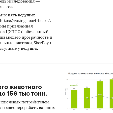
ель исследования —
льтаты ценовых мониторингов.
ователя
аны пять ведущих
ериалы и базы данных статистики ООН (United Nat
ps://rating.sportrbc.ru/.
cs Division: Commodity Trade Statistics, Industrial C
аны привязанная
cs, Food and Agriculture Organization и др.).
лек ЦУПИС (собственный
чивающего прозрачность и
ериалы Международного Валютного Фонда (Internat
бильные платежи, SberPay и
y Fund).
оступные у ведущих
ериалы Всемирного банка (World Bank).
ериалы ВТО (World Trade Organization).
ериалы Организации экономического сотрудничес
ого животного
я (Organization for Economic Cooperation and Devel
о 156 тыс тонн.
риалы International Trade Centre.
 ключевых потребителей:
х и мясоперерабатывающих
ериалы Index Mundi.