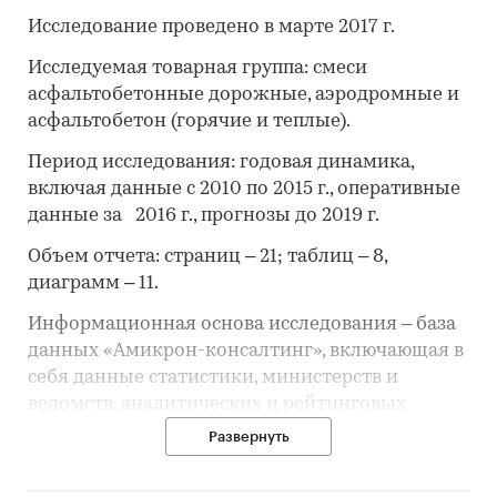
Исследование проведено в марте 2017 г.
Исследуемая товарная группа
: смеси
асфальтобетонные дорожные, аэродромные и
асфальтобетон (горячие и теплые).
Период исследования
: годовая динамика,
включая данные с 2010 по 2015 г., оперативные
данные за 2016 г., прогнозы до 2019 г.
Объем отчета
: страниц – 21; таблиц – 8,
диаграмм – 11.
Информационная основа исследования
– база
данных «Амикрон-консалтинг», включающая в
себя данные статистики, министерств и
ведомств, аналитических и рейтинговых
агентств, собственные расчеты и оценки.
Развернуть
В отчете представлен краткий анализ ситуации