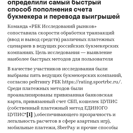
определили самый быстрый
способ пополнения счета
Категории:
Промышленность
/
Угольная
букмекера и перевода выигрышей
проышленность
/
Производство асфальта
Россия
Команда «РБК Исследований рынков»
сопоставила скорости обработки транзакций
(ввод и вывод средств) различных платежных
сценариев в ведущих российских букмекерских
компаниях. Цель исследования — выявление
наиболее быстрых методов для пользователя
В качестве участников исследования были
выбраны пять ведущих букмекерских компаний,
согласно рейтингу РБК https://rating.sportrbc.ru/.
Среди платежных методов были
проанализированы привязанная банковская
карта, привязанный счет СБП, кошелек ЦУПИС
(собственный платежный метод ЕДИНОГО
ЦУПИС*
[1]
),обеспечивающего прозрачность и
легальность расчетов в сфере азартных игр),
мобильные платежи, SberPay и прочие способы