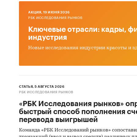
асфа
AКЦИЯ, 19 ИЮНЯ 2026
РБК ИССЛЕДОВАНИЯ РЫНКОВ
Предста
Ключевые отрасли: кадры, фи
январь 
индустрия
детализ
Новые исследования индустрии красоты и з
среднев
*Данные
Евразийс
Кыргызс
СТАТЬЯ, 5 АВГУСТА 2026
РБК ИССЛЕДОВАНИЯ РЫНКОВ
Госуда
«РБК Исследования рынков» оп
В рамка
быстрый способ пополнения сч
государ
перевода выигрышей
ФЗ за п
Команда «РБК Исследований рынков» сопостави
был опр