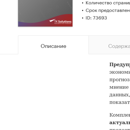
Количество страниц
Срок предоставлени
ID: 73693
Описание
Содерж
Предуп
экономи
прогноз
мнение 
данных,
показат
Комплек
актуал