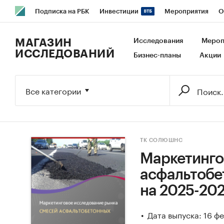
Подписка на РБК
Инвестиции
Мероприятия
О
РБК Образование
РБК Курсы
РБК Life
Тренды
В
МАГАЗИН
Исследования
Мероп
ИССЛЕДОВАНИЙ
Бизнес-планы
Акции
Исследования
Кредитные рейтинги
Франшизы
Га
Экономика
Бизнес
Технологии и медиа
Финансы
Все категории
ТК СОЛЮШНС
Маркетинго
асфальтобет
на 2025-202
Дата выпуска: 16 ф