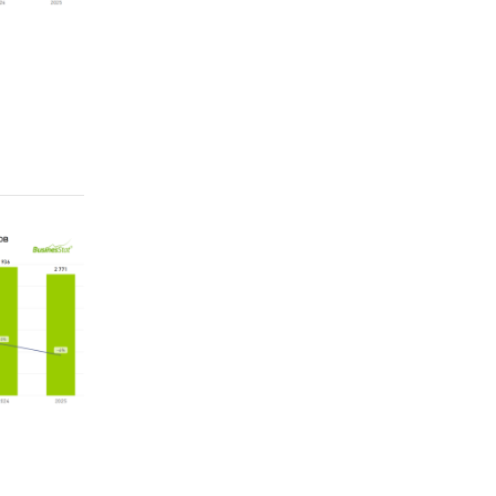
ода
.
ных
5-2029
ения