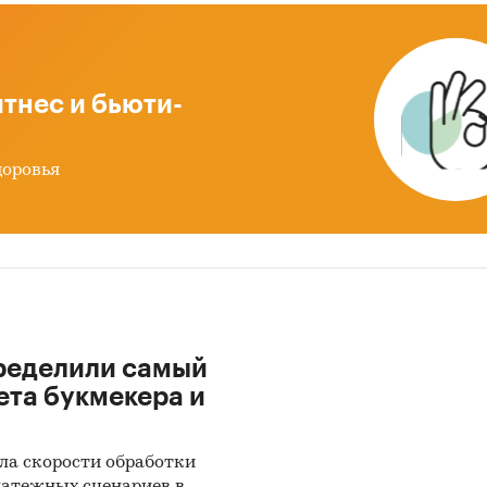
льтовые смеси для дорожных покрытий)
влена информация об объеме импорта и экспорта
тнес и бьюти-
2019 - май 2024
в натуральном и денежном выра
ацией в разрезе стран, а также динамика
доровья
звешенной стоимости.
 после января 2022 года могут быть недоступны дл
кого экономического союза: Белоруссии, Армении,
тана и Казахстана.
рственные закупки смесей асфальтобетонных
ределили самый
х главы представлена информация о части прове
ета букмекера и
ственных закупок смесей асфальтобетонных 44-ФЗ
ериод
с января 2017 года по декабрь 2024 года
, в
ла скорости обработки
еделен поставщик. Для компаний участвующих ил