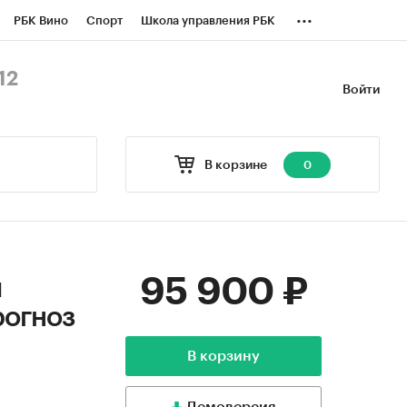
...
РБК Вино
Спорт
Школа управления РБК
БК Бизнес-среда
Дискуссионный клуб
12
Войти
оверка контрагентов
Политика
В корзине
0
95 900 ₽
й
рогноз
В корзину