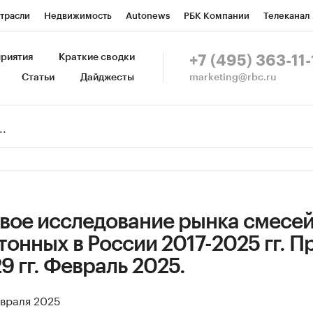
трасли
Недвижимость
Autonews
РБК Компании
Телеканал
изионеры
Национальные проекты
Город
Стиль
Крипто
Р
риятия
Краткие сводки
+7 (495) 363-11-
marketing@rbc.ru
Статьи
Дайджесты
зета
Спецпроекты СПб
Конференции СПб
Спецпроекты
Пр
Рынок наличной валюты
вое исследование рынка смесе
онных в России 2017-2025 гг. П
9 гг. Февраль 2025.
евраля 2025