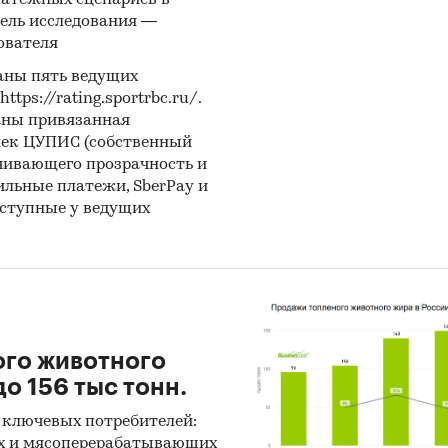
латежных сценариев в
ющих участвовать в государственных торгах пока
ель исследования —
звешенное отклонение итоговой стоимости контр
ователя
льной максимальной цены. Покупателям работы
аны пять ведущих
авляется выгрузка в формате MS Excel. Параметры
ps://rating.sportrbc.ru/.
и могут быть скорректированы по запросу заказч
аны привязанная
лек ЦУПИС (собственный
и крупнейших производителей смесей
чивающего прозрачность и
тобетонных
бильные платежи, SberPay и
оступные у ведущих
е представлены профили крупнейших компаний-
дителей смесей асфальтобетонных.
и компаний показывают информацию о динамик
вых показателей компаний, актуальную контакт
цию, основных учредителей и т.д.
ого животного
о 156 тыс тонн.
е цены производителей
 ключевых потребителей:
лены месячные данные о ценах производителей н
х и мясоперерабатывающих