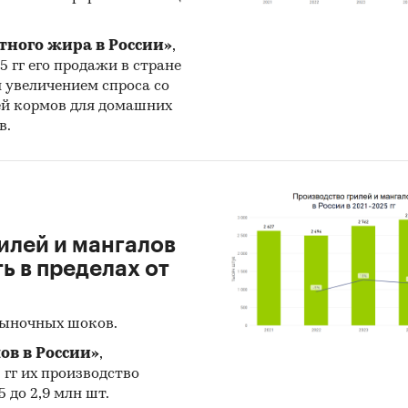
щие виды продукции:
тного жира в России»
,
и асфальтобетонные дорожные, аэродромные и
25 гг его продажи в стране
льтобетон горячие
н увеличением спроса со
ей кормов для домашних
в.
на статистическая информация до
декабря 2024 г
з развития рынка смесей асфальтобетонных
ен прогноз развития рынка смесей асфальтобетон
илей и мангалов
одства, импорта, экспорта и объема рынка) на
202
 в пределах от
нове ретроспективных данных с поправкой на мн
ов, макроэкономические тренды, изменения в
рыночных шоков.
овании отрасли и т.д.
ов в России»
,
ское количество страниц может отличаться от
5 гг их производство
ого.
 до 2,9 млн шт.