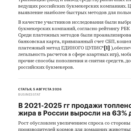
транзакций (ввод и вывод средств) различных п
планиру
ведущих российских букмекерских компаниях. Ц
среднев
выявление наиболее быстрых методов для польз
их нача
В качестве участников исследования были выбр
предост
букмекерских компаний, согласно рейтингу РБК htt
выгрузк
Среди платежных методов были проанализиров
банковская карта, привязанный счет СБП, коше
Профил
платежный метод ЕДИНОГО ЦУПИС*
[1]
),обеспе
асфаль
легальность расчетов в сфере азартных игр), мо
прочие способы пополнения и снятия средств, д
В работ
российских букмекеров.
произво
Профил
СТАТЬЯ, 5 АВГУСТА 2026
финансо
BUSINESSTAT
информа
В 2021-2025 гг продажи топлен
жира в России выросли на 63% д
Cредни
Рост обусловлен увеличением спроса со стороны
Предств
производителей кормов для домашних животны