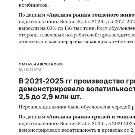
следую
комбинатов.
По данным
«Анализа рынка топленого живо
Смес
подготовленного BusinesStat в 2026 г, за 2021-20
асфа
выросли на 63% до 156 тыс тонн. Рост обусловле
стороны ключевых потребителей: производител
животных и мясоперерабатывающих комбинато
Доступ
Прогно
СТАТЬЯ, 4 АВГУСТА 2026
BUSINESSTAT
Составл
В 2021-2025 гг производство гр
(произв
демонстрировало волатильность
гг.
на ос
2,5 до 2,9 млн шт.
эксперт
Неровная динамика была обусловлена чередой 
регулир
По данным
«Анализа рынка грилей и мангал
Фактиче
подготовленного BusinesStat в 2026 г, в 2021-202
указанн
демонстрировало волатильность в пределах от 2,5