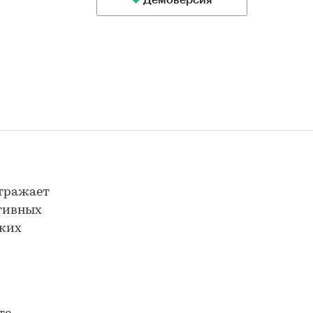
Демоверсия
отражает
ктивных
ских