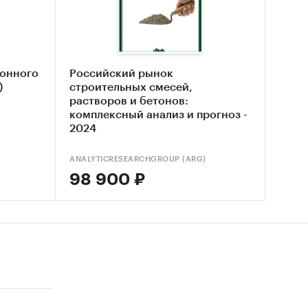
тонного
Российский рынок
)
строительных смесей,
растворов и бетонов:
комплексный анализ и прогноз -
2024
да
.
ANALYTICRESEARCHGROUP (ARG)
98 900 ₽
орта и
Н ВЭД:
а,
мол или