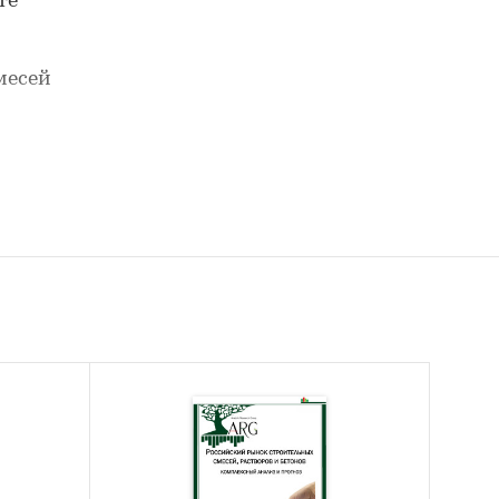
те
месей
ели
онных
им