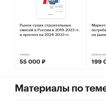
Смес
асфа
Смес
Рынок сухих строительных
Маркет
смесей в России в 2019-2023 гг.
потреб
асфа
и прогноз на 2024-2033 гг.
на рынк
Доступ
АМИКО
КОМПАНИ
55 000 ₽
199 
Импорт
Привед
экспорт
Материалы по тем
2715
прир
пека