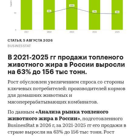
бизнеса с целью последующей продажи
федеральному либо транснациональному
оператору. Однако активность M&A в отрасли,
за исключением «дефолтных активов»,
вероятнее всего останется на низком уровне и
СТАТЬЯ, 5 АВГУСТА 2026
будет смещена в регионы.
BUSINESSTAT
В целом российская розница не сумеет за
В 2021-2025 гг продажи топленого
период 2010 - 2012 гг. преодолеть ресурсной
животного жира в России выросли
зависимости - нехватку кадров, торговых
на 63% до 156 тыс тонн.
площадей, компетенций в бизнес-
Рост обусловлен увеличением спроса со стороны
технологиях.
ключевых потребителей: производителей кормов
Исследование содержит следующие основные
для домашних животных и
части:
мясоперерабатывающих комбинатов.
По данным
«Анализа рынка топленого
Обзор макроэкономического фона
животного жира в России»
, подготовленного
Основные показатели розничной торговли
BusinesStat в 2026 г, за 2021-2025 гг его продажи в
стране выросли на 63% до 156 тыс тонн. Рост
Описание деловых стратегий акторов