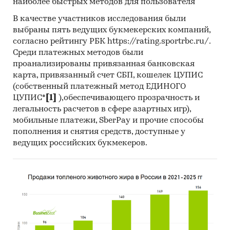
наиболее быстрых методов для пользователя
конкуренции и повышения
конкурентоспособности.
В качестве участников исследования были
выбраны пять ведущих букмекерских компаний,
Уникальность ритейла заключается в том, что
согласно рейтингу РБК https://rating.sportrbc.ru/.
фаза концентрации рынка находится в весьма
Среди платежных методов были
отдаленном будущем, в силу чего возможности
проанализированы привязанная банковская
органического, экстенсивного развития будут
карта, привязанный счет СБП, кошелек ЦУПИС
исчерпаны ещё не скоро. При этом сетевая
(собственный платежный метод ЕДИНОГО
ЦУПИС*
[1]
),обеспечивающего прозрачность и
розница демонстрирует нетипичную для
легальность расчетов в сфере азартных игр),
российской экономики в целом гибкость,
мобильные платежи, SberPay и прочие способы
инновационность, высокую адаптивность.
пополнения и снятия средств, доступные у
По прогнозу «Экспресс-Обзор», ключевые
ведущих российских букмекеров.
розничные игроки в 2010 - 2012 гг.
существенным образом скорректируют свои
деловые стратегии в силу изменения внешних
условий и усиления конкуренции в отдельных
рыночных нишах. Основными концепциями
развития компаний останутся увеличение
рыночной доли и повышение эффективности