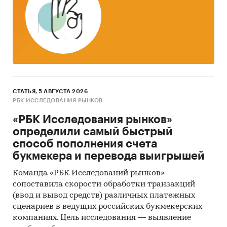
накопленный в советский период
производственный, инфраструктурный,
кадровый потенциал в силу того, что таковой
фактически отсутствовал из-за
неэффективности, низкотехнологичности,
коррупционности советского торговли.
Роль государства как хозяйствующего субъекта
СТАТЬЯ, 5 АВГУСТА 2026
в розничной торговле стала минимальной еще
РБК ИССЛЕДОВАНИЯ РЫНКОВ
в середине 1990-х гг. Соответственно, именно
«РБК Исследования рынков»
торговля выступает в качестве наиболее
определили самый быстрый
конкурентного, активно внедряющего
способ пополнения счета
инновации и западный опыт сектора
букмекера и перевода выигрышей
российской экономики, который, помимо
прочего, открыт для зарубежного бизнеса.
Команда «РБК Исследований рынков»
Существующие в России законодательные
сопоставила скорости обработки транзакций
(ввод и вывод средств) различных платежных
ограничения иностранных инвестиций в т. н.
сценариев в ведущих российских букмекерских
«стратегические» отрасли создают
компаниях. Цель исследования — выявление
искусственные барьеры для развития