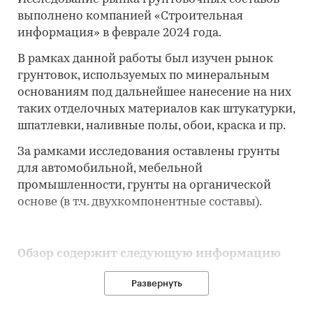
выполнено компанией «Строительная
информация» в феврале 2024 года.
В рамках данной работы был изучен рынок
грунтовок, используемых по минеральным
основаниям под дальнейшее нанесение на них
таких отделочных материалов как штукатурки,
шпатлевки, наливные полы, обои, краска и пр.
За рамками исследования оставлены грунты
для автомобильной, мебельной
промышленности, грунты на органической
основе (в т.ч. двухкомпонентные составы).
Обзор содержит следующую информацию
Ассортимент грунтовочных составов,
Развернуть
выпускаемых (поставляемых) крупнейшими