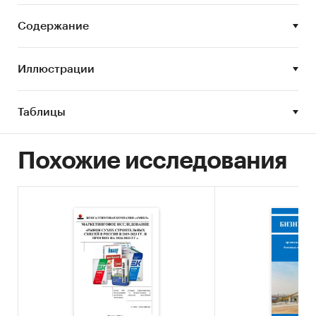
игроками (универсальные грунты, грунты
глубокого проникновения, специальные
Содержание
грунты, бетонконтакты, концентраты);
Средние розничные цены на грунты в
Иллюстрации
крупнейших городах;
Оценка производства, импорта,
Таблицы
потребления (емкости рынка) грунтов в
2018-2023 гг. в натуральных и стоимостных
величинах, прогноз на 2024-2025 годы;
Похожие исследования
Структура производства грунтов разных
категорий (универсальные грунты, грунты
глубокого проникновения, специальные
грунты, бетоноконтакты, концентраты),
динамика структуры;
Доли рынка грунтов в целом и по товарным
подгруппам;
Оценка емкости и динамики рынка