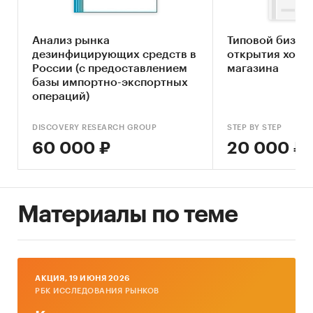
Оценка факторов инвестиционной
привлекательности рынка освежителей
Анализ рынка
Типовой бизне
воздуха
дезинфицирующих средств в
открытия хозя
России (с предоставлением
магазина
Составление прогноза развития рынка до
базы импортно-экспортных
2030 г.
операций)
Основные блоки исследования:
DISCOVERY RESEARCH GROUP
STEP BY STEP
60 000 ₽
Обзор российского рынка освежителей
20 000 ₽
воздуха
Конкурентный анализ на рынке
освежителей воздуха
Материалы по теме
Анализ производства освежителей воздуха
Анализ потребления освежителей воздуха
Ценовой анализ
AКЦИЯ, 19 ИЮНЯ 2026
РБК ИССЛЕДОВАНИЯ РЫНКОВ
Оценка факторов инвестиционной