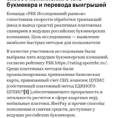
букмекера и перевода выигрышей
Архивы СМИ
Команда «РБК Исследований рынков»
Региональные и федеральные СМИ
сопоставила скорости обработки транзакций
(ввод и вывод средств) различных платежных
Инсайдерские источники
сценариев в ведущих российских букмекерских
Специализированные аналитические
компаниях. Цель исследования — выявление
порталы
наиболее быстрых методов для пользователя
Методы:
В качестве участников исследования были
выбраны пять ведущих букмекерских компаний,
Кабинетное исследование. Поиск и анализ
согласно рейтингу РБК https://rating.sportrbc.ru/.
информации из различных источников,
Среди платежных методов были
проведение расчетов. Статистика и
проанализированы привязанная банковская
аналитика
карта, привязанный счет СБП, кошелек ЦУПИС
(собственный платежный метод ЕДИНОГО
Прогноз ГидМаркет. Современные
ЦУПИС*
[1]
),обеспечивающего прозрачность и
статистические методы прогнозирования с
легальность расчетов в сфере азартных игр),
поправкой на мнение экспертов.
мобильные платежи, SberPay и прочие способы
пополнения и снятия средств, доступные у
Отчет отражает мнение авторов и не является
ведущих российских букмекеров.