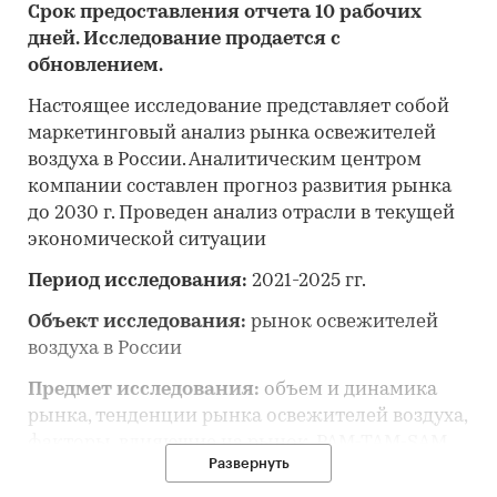
Срок предоставления отчета 10 рабочих
дней. Исследование продается с
обновлением.
Настоящее исследование представляет собой
маркетинговый анализ рынка освежителей
воздуха в России. Аналитическим центром
компании составлен прогноз развития рынка
до 2030 г. Проведен анализ отрасли в текущей
экономической ситуации
Период исследования:
2021-2025 гг.
Объект исследования:
рынок освежителей
воздуха в России
Предмет исследования:
объем и динамика
рынка, тенденции рынка освежителей воздуха,
факторы, влияющие на рынок, PAM-TAM-SAM
Развернуть
рынка, основные конкуренты, потребители,
цены, оценка инвестиционной