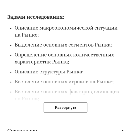
Задачи исследования:
Описание макроэкономической ситуации
на Рынке;
Выделение основных сегментов Рынка;
Определение основных количественных
характеристик Рынка;
Описание структуры Рынка;
Выявление основных игроков на Рынке;
Выявление основных факторов, влияющих
на Рынок;
Развернуть
Выявление основных тенденций Рынка;
Описание потребителей на Рынке.
Содержание