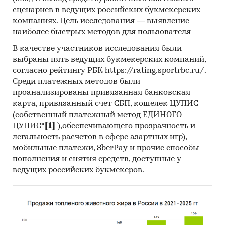
***% в докризисный период, так в 2013 году
сценариев в ведущих российских букмекерских
доля импорта на рынке сыров и творога в
компаниях. Цель исследования — выявление
натуральном выражении составила 28%, а по
наиболее быстрых методов для пользователя
итогам 2014 года доля импорта составила всего
В качестве участников исследования были
19%, отметим, что в 2015 году тенденция
выбраны пять ведущих букмекерских компаний,
сохранится, импорт продолжит свое
согласно рейтингу РБК https://rating.sportrbc.ru/.
сокращение и доля на рынке уменьшится до
Среди платежных методов были
***%, при общем спаде объемов рынка.
проанализированы привязанная банковская
ИНФОРМАЦИОННАЯ БАЗА
карта, привязанный счет СБП, кошелек ЦУПИС
(собственный платежный метод ЕДИНОГО
• Федеральная служба государственной
ЦУПИС*
[1]
),обеспечивающего прозрачность и
статистики РФ (Росстат)
легальность расчетов в сфере азартных игр),
• Федеральная таможенная служба РФ (ФТС РФ)
мобильные платежи, SberPay и прочие способы
• Данные Министерства сельского хозяйства
пополнения и снятия средств, доступные у
РФ
ведущих российских букмекеров.
• Данные Министерства экономического
развития
• Средства массовой информации
(периодические издания, отраслевые журналы:
национальные, региональные, местные)