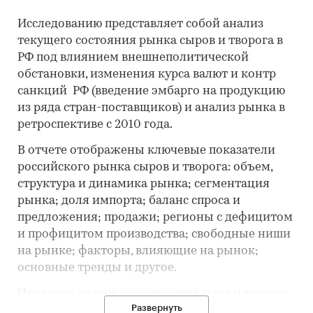
Исследованию представляет собой анализ
текущего состояния рынка сыров и творога в
РФ под влиянием внешнеполитической
обстановки, изменения курса валют и контр
санкций РФ (введение эмбарго на продукцию
из ряда стран-поставщиков) и анализ рынка в
ретроспективе с 2010 года.
В отчете отображены ключевые показатели
российского рынка сыров и творога: объем,
структура и динамика рынка; сегментация
рынка; доля импорта; баланс спроса и
предложения; продажи; регионы с дефицитом
и профицитом производства; свободные ниши
на рынке; факторы, влияющие на рынок;
основные тренды и другое.
Проведен анализ производства сыра и творога
Развернуть
в РФ по видам, в целом по России и в