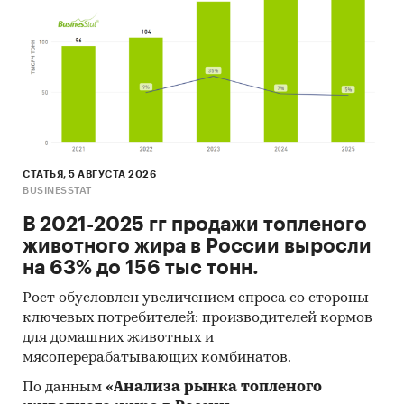
• Электронные источники (базы данных,
интернет - ресурсы)
• Собственные базы данных «Эвентус
консалтинг»
• Данные экспертов рынка
В отчете приведены 40 диаграмм и 62 таблиц.
Категории:
Потребительские товары
/
...
/
СТАТЬЯ, 5 АВГУСТА 2026
BUSINESSTAT
Кисломолочные продукты
/
Творог
Потребительские товары
/
...
/
Кисломолочные
В 2021-2025 гг продажи топленого
продукты
/
Сыр
животного жира в России выросли
Промышленность
/
...
/
Кисломолочные
на 63% до 156 тыс тонн.
продукты
/
Творог
Промышленность
/
...
/
Кисломолочные
Рост обусловлен увеличением спроса со стороны
продукты
/
Сыр
ключевых потребителей: производителей кормов
Россия
для домашних животных и
мясоперерабатывающих комбинатов.
По данным
«Анализа рынка топленого