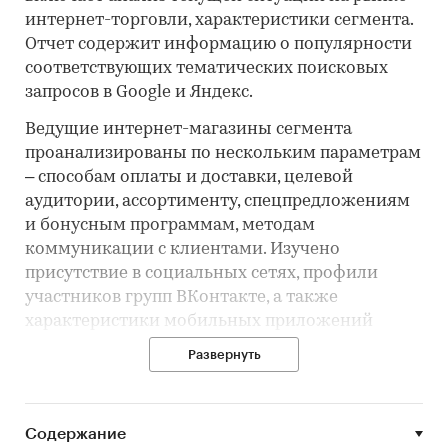
интернет-торговли, характеристики сегмента.
Отчет содержит информацию о популярности
соответствующих тематических поисковых
запросов в Google и Яндекс.
Ведущие интернет-магазины сегмента
проанализированы по нескольким параметрам
– способам оплаты и доставки, целевой
аудитории, ассортименту, спецпредложениям
и бонусным программам, методам
коммуникации с клиентами. Изучено
присутствие в социальных сетях, профили
участников групп ВКонтакте, а также
характеристики мобильных приложений
игроков.
Развернуть
Профили интернет-магазинов содержат
подробную информацию об ассортименте,
способах доставки и оплаты, программах
Содержание