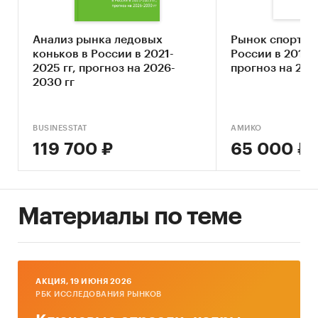
рынке Интернета и интернет-торговли;
Анализ рынка ледовых
Рынок спортив
• Проанализировать сегменты рынка
коньков в России в 2021-
России в 2019-2
интернет-торговли;
2025 гг, прогноз на 2026-
прогноз на 202
2030 гг
• Охарактеризовать основных игроков рынка
интернет-торговли товарами для спорта.
BUSINESSTAT
АМИКО
119 700 ₽
65 000 ₽
Методы исследования
• Мониторинг материалов печатных и
электронных деловых и специализированных
Материалы по теме
изданий, аналитических обзоров рынка,
материалов маркетинговых и консалтинговых
компаний;
• Сбор и анализ информации, представленной
AКЦИЯ, 19 ИЮНЯ 2026
на сайтах российских игроков рынка;
РБК ИССЛЕДОВАНИЯ РЫНКОВ