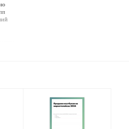
но
пп
ний
мацию
х
просы и
ту,
е