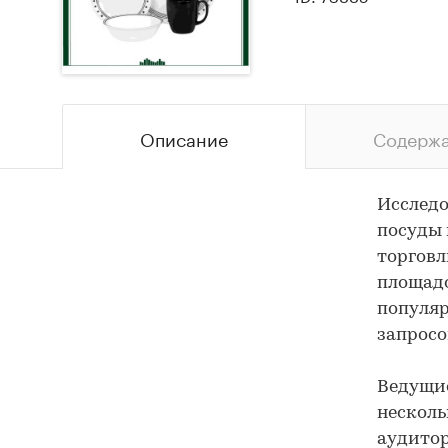
Описание
Содерж
Исследо
посуды 
торговл
площадо
популя
запросо
Ведущие
несколь
аудитор