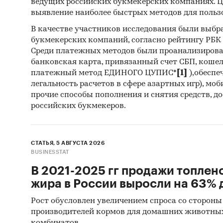
ведущих российских букмекерских компаниях. Ц
выявление наиболее быстрых методов для польз
В качестве участников исследования были выбр
букмекерских компаний, согласно рейтингу РБК htt
Среди платежных методов были проанализиров
банковская карта, привязанный счет СБП, коше
платежный метод ЕДИНОГО ЦУПИС*
[1]
),обеспе
легальность расчетов в сфере азартных игр), мо
прочие способы пополнения и снятия средств, д
российских букмекеров.
СТАТЬЯ, 5 АВГУСТА 2026
BUSINESSTAT
В 2021-2025 гг продажи топлен
жира в России выросли на 63% д
Рост обусловлен увеличением спроса со стороны
производителей кормов для домашних животны