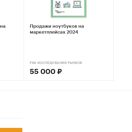
та и
 на
Продажи ноутбуков на
маркетплейсах 2024
рговли
РБК ИССЛЕДОВАНИЯ РЫНКОВ
55 000 ₽
ых и
нка,
роков