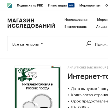
Подписка на РБК
Инвестиции
Мероприятия
О
РБК Образование
РБК Курсы
РБК Life
Тренды
В
МАГАЗИН
Исследования
Мероп
ИССЛЕДОВАНИЙ
Бизнес-планы
Акции
Исследования
Кредитные рейтинги
Франшизы
Га
Экономика
Бизнес
Технологии и медиа
Финансы
Все категории
ANALYTICRESEARCHGROUP 
Интернет-то
Дата выпуска: 1 авг
Количество страниц
Срок предоставлени
ID: 73885