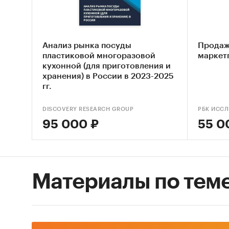
интерне
Задачи
• Описа
Анализ рынка посуды
Продаж
интерне
пластиковой многоразовой
маркет
кухонной (для приготовления и
• Проан
хранения) в России в 2023-2025
• Охара
гг.
в сегме
DISCOVERY RESEARCH GROUP
РБК ИСС
Методы
95 000 ₽
55 0
• Монит
специал
материа
• Сбор 
Материалы по тем
российс
• Анали
рынка.