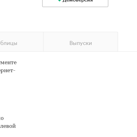
Демоверсия
аблицы
Выпуски
гменте
ернет-
по
елевой