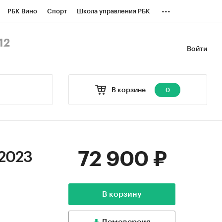
...
РБК Вино
Спорт
Школа управления РБК
БК Бизнес-среда
Дискуссионный клуб
12
Войти
оверка контрагентов
Политика
В корзине
0
72 900 ₽
 2023
В корзину