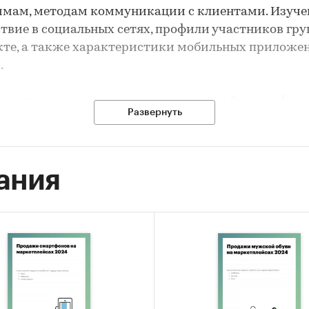
мам, методам коммуникации с клиентами. Изуче
твие в социальных сетях, профили участников гру
те, а также характеристики мобильных приложе
.
и интернет-ресурсов содержат подробную инфор
Развернуть
ртименте, способах доставки и оплаты, программа
сти, а также аналитику по сайтам площадок:
мость, характеристики посетителей, ключевые за
ания
следнего обновления: 10.07.2023.
ие! Исследование, обновленное на текущую да
авляется в течение 3 рабочих дней.
сследования
состояния и ведущих игроков на российском рынк