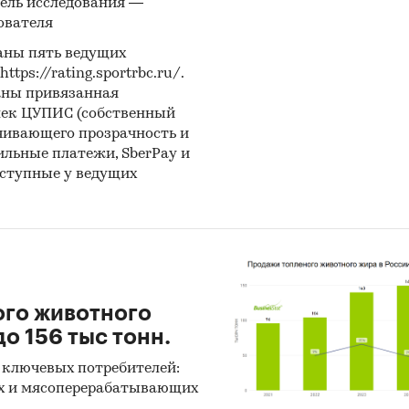
ель исследования —
ователя
аны пять ведущих
ps://rating.sportrbc.ru/.
аны привязанная
лек ЦУПИС (собственный
чивающего прозрачность и
бильные платежи, SberPay и
оступные у ведущих
ого животного
о 156 тыс тонн.
 ключевых потребителей:
х и мясоперерабатывающих