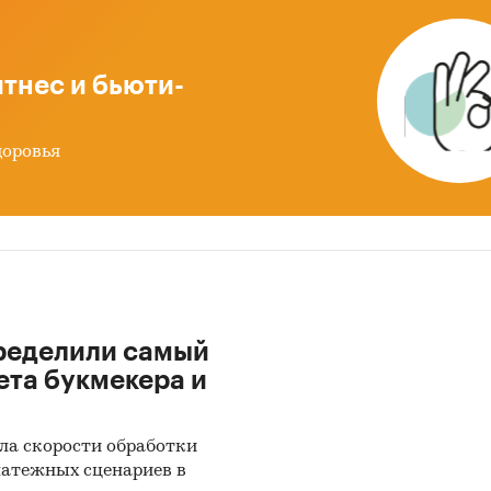
и:
Потребительские товары
/
...
/
Товары для дома
/
Посуда
екоммуникации
/
Интернет-торговля
тнес и бьюти-
доровья
ределили самый
ета букмекера и
ла скорости обработки
латежных сценариев в