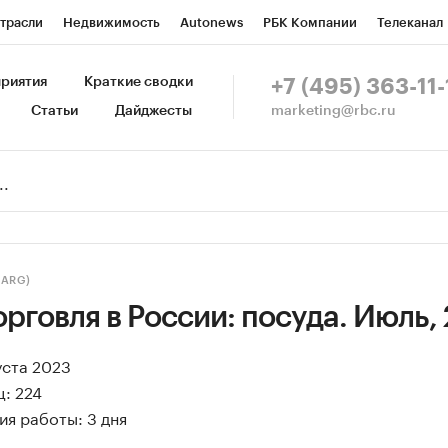
трасли
Недвижимость
Autonews
РБК Компании
Телеканал
изионеры
Национальные проекты
Город
Стиль
Крипто
Р
риятия
Краткие сводки
+7 (495) 363-11-
marketing@rbc.ru
Статьи
Дайджесты
зета
Спецпроекты СПб
Конференции СПб
Спецпроекты
Пр
Рынок наличной валюты
(ARG)
рговля в России: посуда. Июль,
уста 2023
: 224
я работы: 3 дня