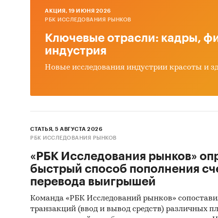
Категори
AКЦИЯ, 19 ИЮНЯ 2026
РБК ИССЛЕДОВАНИЯ РЫНКОВ
IT и тел
Россия
Ключевые отрасли: кадры, фи
индустрия
Новые исследования индустрии красоты и з
СТАТЬЯ, 5 АВГУСТА 2026
РБК ИССЛЕДОВАНИЯ РЫНКОВ
«РБК Исследования рынков» оп
быстрый способ пополнения сч
перевода выигрышей
Команда «РБК Исследований рынков» сопостави
транзакций (ввод и вывод средств) различных п