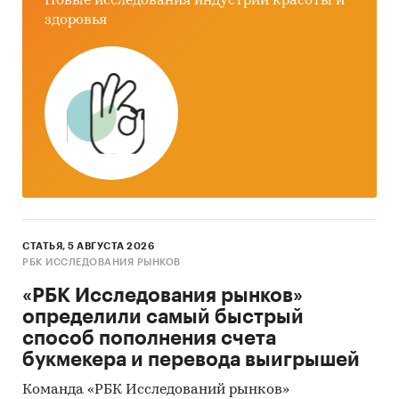
• Анализ показателей посещаемости и
Новые исследования индустрии красоты и
здоровья
контента сайтов игроков рынка.
Категории:
Потребительские товары
/
Книги,
печать, канцтовары
/
Книги
IT и телекоммуникации
/
Интернет-торговля
Россия
СТАТЬЯ, 5 АВГУСТА 2026
РБК ИССЛЕДОВАНИЯ РЫНКОВ
«РБК Исследования рынков»
определили самый быстрый
способ пополнения счета
букмекера и перевода выигрышей
Команда «РБК Исследований рынков»