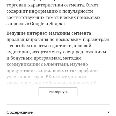
торговли, характеристики сегмента. Отчет
содержит информацию о популярности
соответствующих тематических поисковых
запросов в Google и Яндекс.
Ведущие интернет-магазины сегмента
проанализированы по нескольким параметрам
– способам оплаты и доставки, целевой
аудитории, ассортименту, спецпредложениям
и бонусным программам, методам
коммуникации с клиентами. Изучено
присутствие в социальных сетях, профили
участников групп ВКонтакте, а также
характеристики мобильных приложений
игроков.
Развернуть
Профили интернет-магазинов содержат
подробную информацию об ассортименте,
способах доставки и оплаты, программах
Содержание