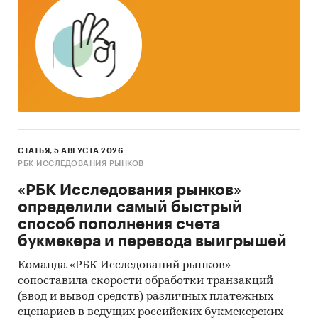
Всемирная торговая организация
Наряду с официальной статистикой в
обзоре приведены результаты
исследований BusinesStat:
Аудит торговли хлором
СТАТЬЯ, 5 АВГУСТА 2026
Опрос экспертов химической
РБК ИССЛЕДОВАНИЯ РЫНКОВ
промышленности
«РБК Исследования рынков»
определили самый быстрый
способ пополнения счета
В настоящем обзоре территория Крыма пока
букмекера и перевода выигрышей
не учтена в составе России в связи с
неопределенностью правового статуса
Команда «РБК Исследований рынков»
сопоставила скорости обработки транзакций
полуострова и отсутствием на данный момент
(ввод и вывод средств) различных платежных
какой-либо официальной статистики по
сценариев в ведущих российских букмекерских
региону в качестве субъекта Российской