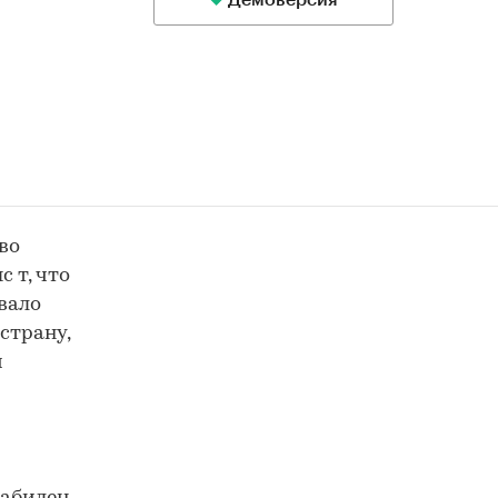
Демоверсия
во
 т, что
вало
страну,
и