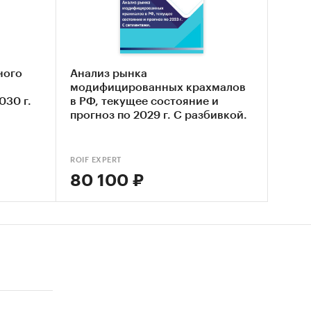
та
ей
ного
Анализ рынка
модифицированных крахмалов
030 г.
в РФ, текущее состояние и
,
прогноз по 2029 г. С разбивкой.
а и
ROIF EXPERT
80 100 ₽
 импорта
чного