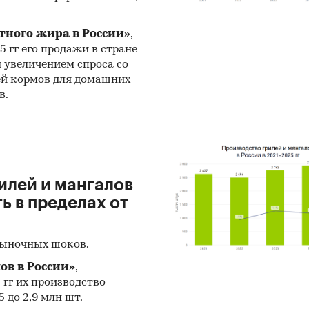
тного жира в России»
,
25 гг его продажи в стране
н увеличением спроса со
ей кормов для домашних
в.
илей и мангалов
 в пределах от
рыночных шоков.
ов в России»
,
5 гг их производство
 до 2,9 млн шт.