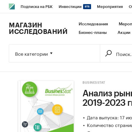
Подписка на РБК
Инвестиции
Мероприятия
О
РБК Образование
РБК Курсы
РБК Life
Тренды
В
МАГАЗИН
Исследования
Мероп
ИССЛЕДОВАНИЙ
Бизнес-планы
Акции
Исследования
Кредитные рейтинги
Франшизы
Га
Экономика
Бизнес
Технологии и медиа
Финансы
Все категории
BUSINESSTAT
Анализ рын
2019-2023 г
Дата выпуска: 17 и
Количество страни