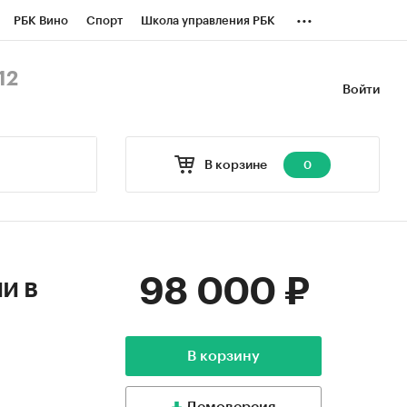
...
РБК Вино
Спорт
Школа управления РБК
БК Бизнес-среда
Дискуссионный клуб
12
Войти
оверка контрагентов
Политика
В корзине
0
98 000 ₽
и в
В корзину