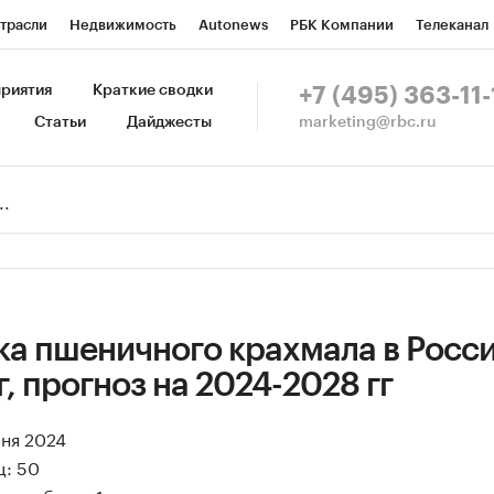
трасли
Недвижимость
Autonews
РБК Компании
Телеканал
изионеры
Национальные проекты
Город
Стиль
Крипто
Р
риятия
Краткие сводки
+7 (495) 363-11-
marketing@rbc.ru
Статьи
Дайджесты
зета
Спецпроекты СПб
Конференции СПб
Спецпроекты
Пр
Рынок наличной валюты
ка пшеничного крахмала в Росси
г, прогноз на 2024-2028 гг
юня 2024
ц: 50