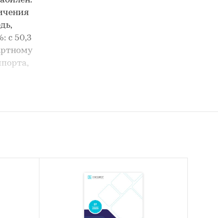
абилен.
личения
дь,
 с 50,3
дартному
мпорта,
я в
атвии
с. С
зу два
ерна в
о ООО
упает