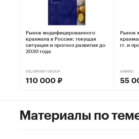
ООО «Кр
нацелен
внутрен
направл
Рынок модифицированного
Рынок 
крахмала в России: текущая
крахмал
«Анали
ситуация и прогноз развития до
гг. и п
подгото
2030 года
необхо
оценки 
DELOMANT GROUP
АМИКО
объе
110 000 ₽
55 0
прои
эксп
Материалы по тем
цена
бала
крах