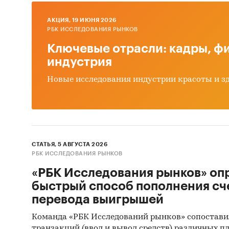
Привед
AКЦИЯ, 19 ИЮНЯ 2026
РБК ИССЛЕДОВАНИЯ РЫНКОВ
прои
Ключевые отрасли: кадры, фи
эксп
индустрия
импо
Новые исследования индустрии красоты и з
зару
зару
При по
статис
СТАТЬЯ, 5 АВГУСТА 2026
РБК ИССЛЕДОВАНИЯ РЫНКОВ
Информ
«РБК Исследования рынков» оп
Феде
быстрый способ пополнения сч
перевода выигрышей
Мини
Команда «РБК Исследований рынков» сопостави
Феде
транзакций (ввод и вывод средств) различных п