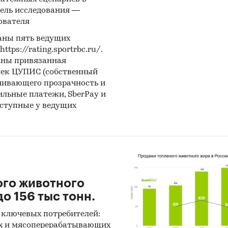
ральная налоговая служба
ель исследования —
ователя
женный союз ЕАЭС
аны пять ведущих
ация, собранная BusinesStat:
ps://rating.sportrbc.ru/.
аны привязанная
затели торговли крахмалом
лек ЦУПИС (собственный
чивающего прозрачность и
ки экспертов пищевой промышленности
бильные платежи, SberPay и
оступные у ведущих
и:
Потребительские товары
/
...
/
Продукты питания
/
Крах
енность
/
...
/
Продукты питания
/
Крахмал
ого животного
о 156 тыс тонн.
 ключевых потребителей:
х и мясоперерабатывающих