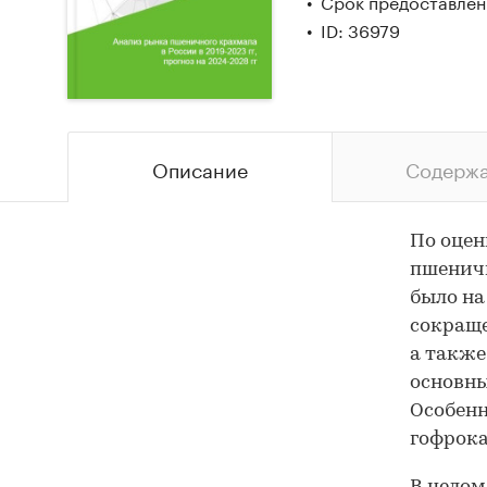
Срок предоставлени
ID: 36979
Описание
Содерж
По оцен
пшеничн
было на
сокраще
а также
основны
Особенн
гофрок