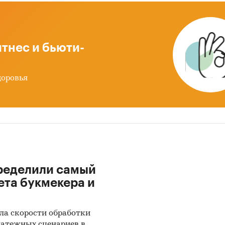
ены рейтинги:
зводителей
тнес и бьюти-
ортеров
ртеров
доровья
бежных получателей
бежных поставщиков
дготовке обзора использована официальная
тика и собранные данные.
ация профильных ведомств:
ределили самый
ральная служба государственной статистики (Рос
ета букмекера и
стерство экономического развития
ла скорости обработки
ральная таможенная служба
латежных сценариев в