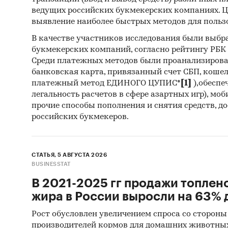
Феде
ведущих российских букмекерских компаниях. Ц
выявление наиболее быстрых методов для польз
Тамо
В качестве участников исследования были выбр
Информ
букмекерских компаний, согласно рейтингу РБК htt
Среди платежных методов были проанализиров
пока
банковская карта, привязанный счет СБП, коше
платежный метод ЕДИНОГО ЦУПИС*
[1]
),обеспе
оцен
легальность расчетов в сфере азартных игр), мо
прочие способы пополнения и снятия средств, д
Категори
российских букмекеров.
Промышл
Россия
СТАТЬЯ, 5 АВГУСТА 2026
BUSINESSTAT
В 2021-2025 гг продажи топлен
жира в России выросли на 63% д
Рост обусловлен увеличением спроса со стороны
производителей кормов для домашних животны