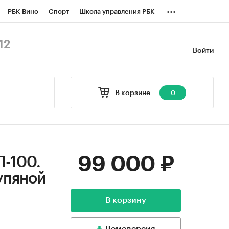
...
РБК Вино
Спорт
Школа управления РБК
БК Бизнес-среда
Дискуссионный клуб
12
Войти
оверка контрагентов
Политика
В корзине
0
99 000 ₽
П-100.
упяной
В корзину