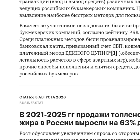
транзакций (ввод и вывод средств) различных п
ведущих российских букмекерских компаниях. Ц
Отче
выявление наиболее быстрых методов для польз
Сайт
В качестве участников исследования были выбр
Архи
букмекерских компаний, согласно рейтингу РБК htt
Среди платежных методов были проанализиров
Реги
банковская карта, привязанный счет СБП, коше
платежный метод ЕДИНОГО ЦУПИС*
[1]
),обеспе
Инса
легальность расчетов в сфере азартных игр), мо
Спец
прочие способы пополнения и снятия средств, д
российских букмекеров.
Методы
Каби
СТАТЬЯ, 5 АВГУСТА 2026
разл
BUSINESSTAT
анал
В 2021-2025 гг продажи топлен
жира в России выросли на 63% д
Рост обусловлен увеличением спроса со стороны
[1]
Без у