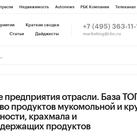
трасли
Недвижимость
Autonews
РБК Компании
Телеканал
изионеры
Национальные проекты
Город
Стиль
Крипто
Р
риятия
Краткие сводки
+7 (495) 363-11-
marketing@rbc.ru
Статьи
Дайджесты
зета
Спецпроекты СПб
Конференции СПб
Спецпроекты
Пр
Рынок наличной валюты
 предприятия отрасли. База ТО
во продуктов мукомольной и кр
ости, крахмала и
держащих продуктов