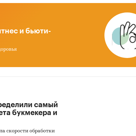
тная информация ТОП-100 предприятий отрасли
одство продуктов мукомольной и крупяной
ленности, крахмала и крахмалосодержащих прод
тнес и бьюти-
льное распределение ТОП-100 предприятий отрас
одство продуктов мукомольной и крупяной
ленности, крахмала и крахмалосодержащих прод
доровья
степени конкурентной концентрации
е выводы
ики информации:
 данных государственных органов статистики
ределили самый
ета букмекера и
 данных Федеральной налоговой службы
ытые источники (сайты, порталы)
ла скорости обработки
иальные интернет-порталы правовой информаци