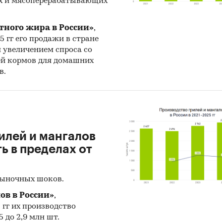
х и мясоперерабатывающих
ручке юр.лиц по ОКВЭД2 10.6, без учета ИП.
тного жира в России»
,
25 гг его продажи в стране
и:
Потребительские товары
/
...
/
Продукты питания
/
Крах
н увеличением спроса со
ание для мукомольных предприятий
ей кормов для домашних
-100
в.
илей и мангалов
 в пределах от
рыночных шоков.
ов в России»
,
5 гг их производство
 до 2,9 млн шт.