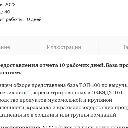
ля 2023
ц: 40
ия работы: 10 дней
ание
Иллюстрации
Т
едоставления отчета 10 рабочих дней. База пр
влением.
ящем обзоре представлена база ТОП-100 по выручк
еских лиц
[1]
, зарегистрированных в ОКВЭД2 10.6
одство продуктов мукомольной и крупяной
енности, крахмала и крахмалосодержащих проду
единения их в холдинги или группы компаний.
 исследования:
2022 г. (в тех случаях, когда данны