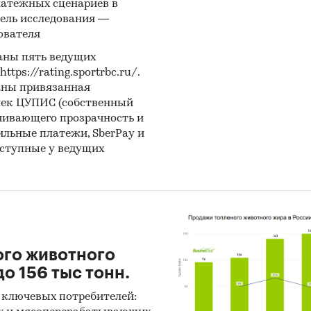
латежных сценариев в
ель исследования —
тность эмитентов
ователя
ы компаний
аны пять ведущих
вы СМИ
ps://rating.sportrbc.ru/.
аны привязанная
ональные и федеральные СМИ
лек ЦУПИС (собственный
чивающего прозрачность и
йдерские источники
бильные платежи, SberPay и
иализированные аналитические порталы
оступные у ведущих
:
нетное исследование. Поиск и анализ информации
ичных источников, проведение расчетов. Статисти
итика
ого животного
о 156 тыс тонн.
 ключевых потребителей:
чета ИП