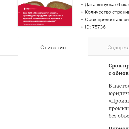
Дата выпуска: 6 ию
Количество страни
Срок предоставлен
ID: 75736
Описание
Содерж
Срок пр
с обно
В насто
юридич
«Произв
промышл
без объ
Период