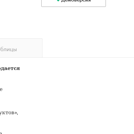
Демоверсия
аблицы
одается
е
ктов»,
е