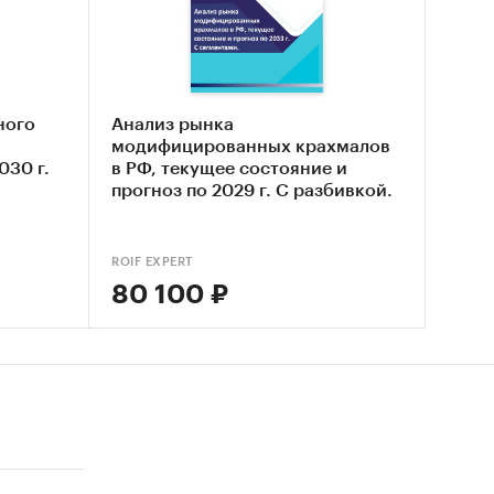
дуктов
и
ного
Анализ рынка
модифицированных крахмалов
030 г.
в РФ, текущее состояние и
я их
прогноз по 2029 г. С разбивкой.
ROIF EXPERT
80 100 ₽
дуктов
азы