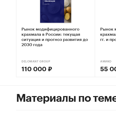
круп
заре
муко
крах
Рынок модифицированного
Рынок 
Оцен
крахмала в России: текущая
крахмал
ситуация и прогноз развития до
гг. и п
Сост
2030 года
конт
Оцен
DELOMANT GROUP
АМИКО
Геог
110 000 ₽
55 0
Основн
База ТО
мукомол
Материалы по тем
крахма
предпр