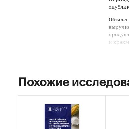
опублик
Объект
выручке
продук
и крах
Предме
предпри
участни
описани
Похожие исследов
Цель и
отрасли
Задачи
Сост