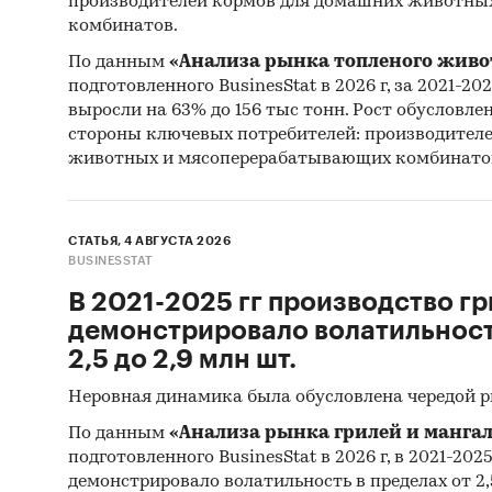
производителей кормов для домашних животны
комбинатов.
[2]
По вы
По данным
«Анализа рынка топленого живо
подготовленного BusinesStat в 2026 г, за 2021-20
Категори
выросли на 63% до 156 тыс тонн. Рост обусловле
Россия
Оборудов
стороны ключевых потребителей: производител
База ТОП
животных и мясоперерабатывающих комбинато
СТАТЬЯ, 4 АВГУСТА 2026
BUSINESSTAT
В 2021-2025 гг производство гр
демонстрировало волатильность
2,5 до 2,9 млн шт.
Неровная динамика была обусловлена чередой 
По данным
«Анализа рынка грилей и мангал
подготовленного BusinesStat в 2026 г, в 2021-202
демонстрировало волатильность в пределах от 2,5