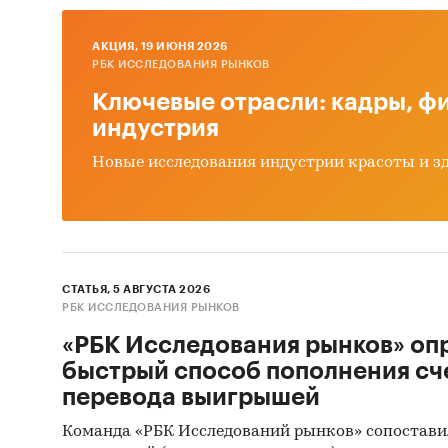
Контак
«Произв
AКЦИЯ, 19 ИЮНЯ 2026
промыш
РБК ИССЛЕДОВАНИЯ РЫНКОВ
Ключевые отрасли: кадры, фи
Региона
индустрия
«Произв
промыш
Новые исследования индустрии красоты и з
Оценка 
Кратки
Источн
СТАТЬЯ, 5 АВГУСТА 2026
РБК ИССЛЕДОВАНИЯ РЫНКОВ
Базы
«РБК Исследования рынков» оп
быстрый способ пополнения сч
Базы
перевода выигрышей
Откр
Команда «РБК Исследований рынков» сопостави
Офиц