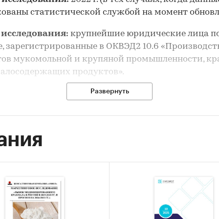
ованы статистической службой на момент обновл
 исследования:
крупнейшие юридические лица п
, зарегистрированные в ОКВЭД2 10.6 «Производст
тов мукомольной и крупяной промышленности, кр
малосодержащих продуктов».
Развернуть
т исследования:
географическое распределение
ятий отрасли, выручка, темпы прироста выручки
ков базы, контактные данные юридических лиц, к
е деятельности, оценка конкурентной концентра
ания
сследования:
составление рейтинга предприятий 
 по критерию «выручка».
 исследования:
авление базы ТОП-100 предприятий – выборки ста