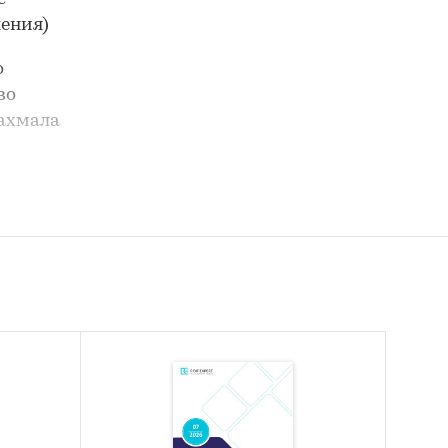
ения)
о
во
ахмала
раткое
ции
в