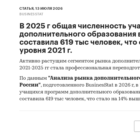
рынка 
юридиче
СТАТЬЯ, 13 ИЮЛЯ 2026
BUSINESSTAT
несколь
приведе
В 2025 г общая численность у
отрасли
дополнительного образования 
информа
составила 619 тыс человек, что
службы 
уровня 2021 г.
Активно растущим сегментом рынка дополнител
Наряду 
2021-2025 гг стала профессиональная переподгот
предлаг
По данным
"Анализа рынка дополнительног
также р
России"
, подготовленного BusinesStat в 2026 г, 
учащихся программ дополнительного образовани
При под
составила 619 тыс человек, что стало на 14% выше
собстве
Информ
Выбо
Ауди