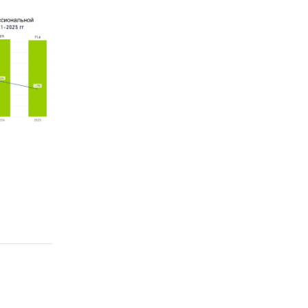
льным
ьно
 лица,
й
осквы, а
тика и