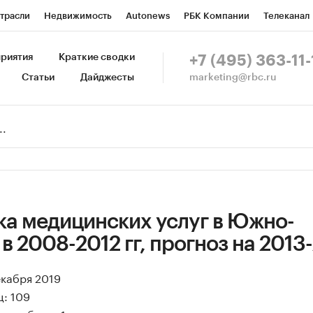
трасли
Недвижимость
Autonews
РБК Компании
Телеканал
изионеры
Национальные проекты
Город
Стиль
Крипто
Р
риятия
Краткие сводки
+7 (495) 363-11-
marketing@rbc.ru
Статьи
Дайджесты
зета
Спецпроекты СПб
Конференции СПб
Спецпроекты
Пр
Рынок наличной валюты
ка медицинских услуг в Южно-
в 2008-2012 гг, прогноз на 2013-
екабря 2019
ц: 109