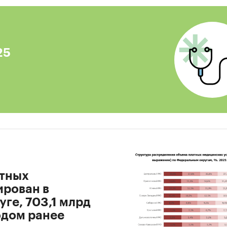
леваемость населения
енность потребителей медицинских услуг и средн
ебление
25
 приемов
ральный и стоимостный объемы рынка
нсовые и инвестиционные показатели отрасли
инги операторов отрасли
ре приводятся следующие детализации:
а рынка
: легальная коммерческая медицина, тене
а, ДМС, ОМС и бюджетный сектор.
атных
ирован в
вания по Международной классификации бол
ге, 703,1 млрд
ность, роды и послеродовой период; болезни глаза 
годом ранее
чного аппарата; болезни костно-мышечной систе