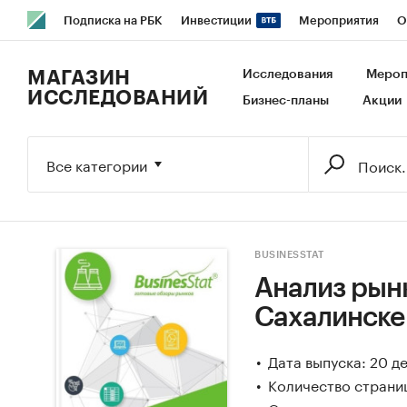
Подписка на РБК
Инвестиции
Мероприятия
О
РБК Образование
РБК Курсы
РБК Life
Тренды
В
МАГАЗИН
Исследования
Мероп
ИССЛЕДОВАНИЙ
Бизнес-планы
Акции
Исследования
Кредитные рейтинги
Франшизы
Га
Экономика
Бизнес
Технологии и медиа
Финансы
Все категории
BUSINESSTAT
Анализ рын
Сахалинске 
Дата выпуска: 20 д
Количество страни