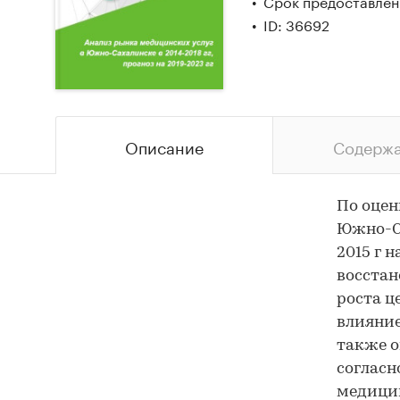
Срок предоставлени
ID: 36692
Описание
Содерж
По оцен
Южно-Са
2015 г 
восстан
роста ц
влияни
также о
согласн
медицин