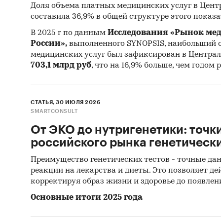
соедини
Доля объема платных медицинских услуг в Цент
нервной
составила 36,9% в общей структуре этого показ
пищевар
В 2025 г по данным
Исследования «Рынок мед
сосцеви
России»,
выполненного SYNOPSIS, наибольший 
расстро
медицинских услуг был зафиксирован в Централ
703,1 млрд руб
, что на 16,9% больше, чем годом 
аномали
нарушен
новообр
СТАТЬЯ, 30 ИЮЛЯ 2026
поведен
SMARTCONSULT
воздейс
От ЭКО до нутригенетики: точк
Виды м
российского рынка генетически
поликли
Преимущество генетических тестов - точные дан
реакции на лекарства и диеты. Это позволяет де
Квалиф
корректируя образ жизни и здоровье до появлен
медицин
Основные итоги 2025 года
В обзо