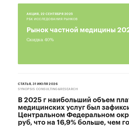
Забо
Числ
AКЦИЯ, 22 СЕНТЯБРЯ 2025
РБК ИССЛЕДОВАНИЯ РЫНКОВ
потр
Рынок частной медицины 20
Цены
Скидка 40%
Нату
Фина
Рейт
В обзо
СТАТЬЯ, 31 ИЮЛЯ 2026
Сектор
SYNOPSIS CONSULTING&RESEARCH
медицин
В 2025 г наибольший объем пл
медицинских услуг был зафикс
Заболе
Центральном Федеральном окру
беремен
руб, что на 16,9% больше, чем 
придато