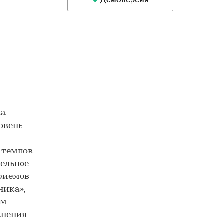
Демоверсия
ка
овень
 темпов
тельное
риемов
ника»,
ем
анения