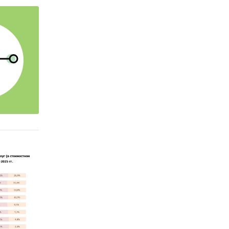
ее
вая
езней
:
и его
мы и