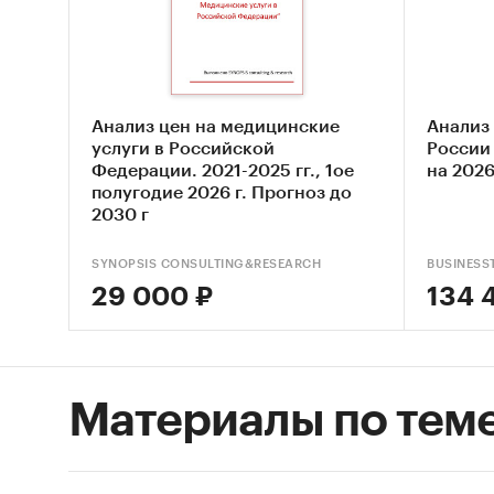
расшир
пациент
того, н
развити
Анализ цен на медицинские
Анализ
медицин
услуги в Российской
России 
пациент
Федерации. 2021-2025 гг., 1ое
на 2026
полугодие 2026 г. Прогноз до
Busine
2030 г
услуг 
SYNOPSIS CONSULTING&RESEARCH
BUSINESS
Анал
29 000 ₽
134 
Рейт
«Анали
2014-20
Материалы по тем
данные
рынка и