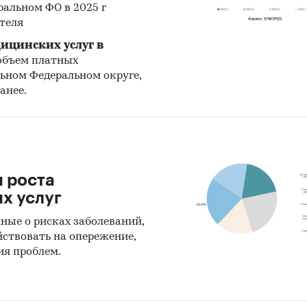
тельной ткани; болезни мочеполовой системы; бо
ральном ФО в 2025 г
 системы; болезни органов дыхания; болезни орга
ателя
ения; болезни системы кровообращения; болезни 
ицинских услуг в
дного отростка; болезни эндокринной системы,
объем платных
йства питания и нарушения обмена веществ; вро
ьном Федеральном округе,
ранее.
и (пороки развития), деформации и хромосомны
ия; некоторые инфекционные и паразитарные бо
азования; психические расстройства и расстройс
ия; травмы, отравления и другие последствия
твия внешних причин; прочие болезни.
и роста
едицинских учреждений
: амбулаторно-
х услуг
нические, больничные, учреждения скорой помощ
ные о рисках заболеваний,
йствовать на опережение,
икация медицинского персонала:
врачи, средн
ия проблем.
ский персонал.
ре приведены данные по операторам медицинс