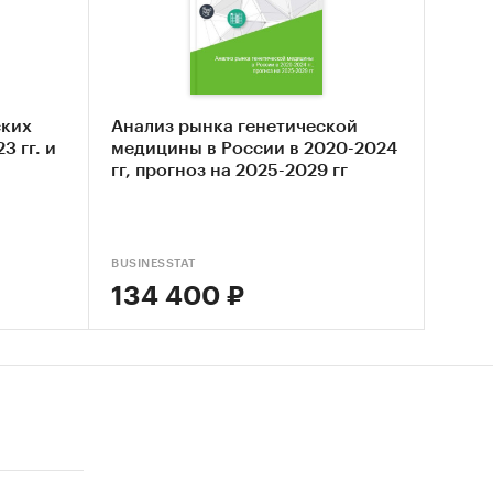
жилых
. Кроме
активное
пность
ских
Анализ рынка генетической
ности
3 гг. и
медицины в России в 2020-2024
гг, прогноз на 2025-2029 гг
ских
BUSINESSTAT
134 400 ₽
инске
ке в
шие
уры