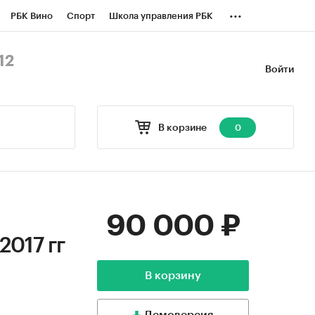
...
РБК Вино
Спорт
Школа управления РБК
БК Бизнес-среда
Дискуссионный клуб
12
Войти
оверка контрагентов
Политика
В корзине
0
90 000 ₽
2017 гг
В корзину