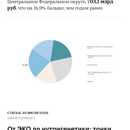
Центральном Федеральном округе,
703,1 млрд
общественного мнения
руб
, что на 16,9% больше, чем годом ранее.
Фонд «Российское здравоохранение»
ФГУ Центральный НИИ организации и
информатизации здравоохранения
Категории:
Потребительские услуги
/
Частная
медицина
Россия
/
Сибирский федеральный округ
/
Кемеровская область
СТАТЬЯ, 30 ИЮЛЯ 2026
SMARTCONSULT
От ЭКО до нутригенетики: точки