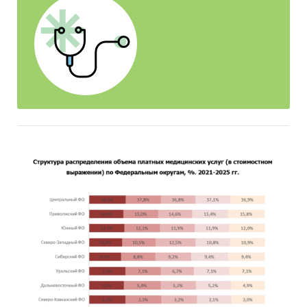
отрасли. В рейтингах и профилях учтены все
юридические лица, информация по которым
содержится в базах Федеральной службы
государственной статистики.
Наряду с обзором рынка медицинских услуг
Новокузнецка BusinesStat предлагает обзоры
российского и московского рынков, а также
рынков крупных городов РФ.
Основным источником информации
послужили уникальные исследования
BusinesStat:
Выборочная перепись медицинских
учреждений
Аудит цен и объемов продаж медицинских
услуг