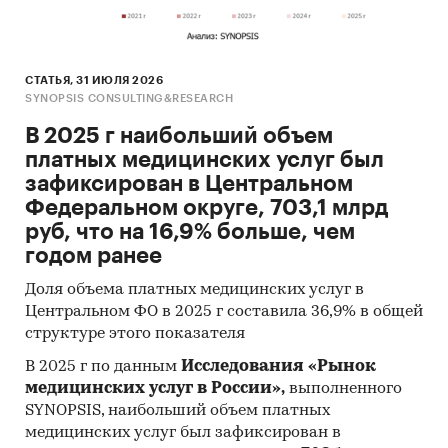
В качестве дополнительных источников
использована информация профильных
госорганов и научно-исследовательских
СТАТЬЯ, 31 ИЮЛЯ 2026
SYNOPSIS CONSULTING&RESEARCH
организаций:
В 2025 г наибольший объем
Федеральная служба государственной
платных медицинских услуг был
статистики РФ (Росстат)
зафиксирован в Центральном
Министерство здравоохранения и
Федеральном округе, 703,1 млрд
социального развития РФ
руб, что на 16,9% больше, чем
годом ранее
Федеральная служба по финансовым
рынкам РФ
Доля объема платных медицинских услуг в
Центральном ФО в 2025 г составила 36,9% в общей
Министерство экономического развития РФ
структуре этого показателя
Министерство финансов РФ
В 2025 г по данным
Исследования «Рынок
Институт социально-экономических
медицинских услуг в России»,
выполненного
проблем народонаселения РАН
SYNOPSIS, наибольший объем платных
медицинских услуг был зафиксирован в
Всероссийский центр изучения