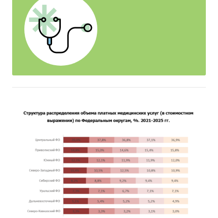
Наряду с обзором рынка Мурманска
BusinesStat предлагает обзоры российского и
московского рынков, а также рынков городов-
миллионников РФ.
Основным источником информации
послужили уникальные исследования
BusinesStat:
Выборочная перепись медицинских
учреждений
Аудит цен и объемов продаж медицинских
услуг
Дневниковое исследование покупателей
медицинских услуг
Дневниковое исследование врачей
В качестве дополнительных источников