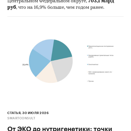
Центральном Федеральном округе,
703,1 млрд
руб
, что на 16,9% больше, чем годом ранее.
ФГУ Центральный НИИ организации и
информатизации здравоохранения
Категории:
Потребительские услуги
/
Частная
медицина
Россия
/
Северо-Западный федеральный
округ
/
Мурманская область
СТАТЬЯ, 30 ИЮЛЯ 2026
SMARTCONSULT
От ЭКО до нутригенетики: точки