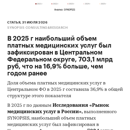
использована информация профильных
госорганов и научно-исследовательских
организаций:
СТАТЬЯ, 31 ИЮЛЯ 2026
Федеральная служба государственной
SYNOPSIS CONSULTING&RESEARCH
статистики РФ (Росстат)
В 2025 г наибольший объем
Министерство здравоохранения и
платных медицинских услуг был
социального развития РФ
зафиксирован в Центральном
Федеральная служба по финансовым
Федеральном округе, 703,1 млрд
рынкам РФ
руб, что на 16,9% больше, чем
годом ранее
Министерство экономического развития РФ
Доля объема платных медицинских услуг в
Министерство финансов РФ
Центральном ФО в 2025 г составила 36,9% в общей
Институт социально-экономических
структуре этого показателя
проблем народонаселения РАН
В 2025 г по данным
Исследования «Рынок
Всероссийский центр изучения
медицинских услуг в России»,
выполненного
SYNOPSIS, наибольший объем платных
общественного мнения
медицинских услуг был зафиксирован в
Фонд «Российское здравоохранение»