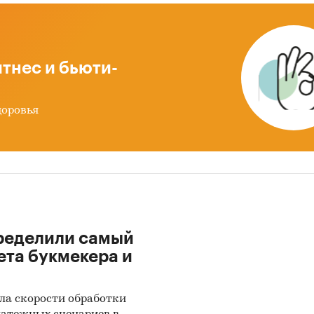
ительных детализаций.
дготовке обзора используется официальная
тика и собранные данные.
тнес и бьюти-
ация профильных ведомств:
доровья
ральная служба государственной статистики
ральная таможенная служба
ральная налоговая служба
женный союз ЕАЭС
ация, собранная BusinesStat:
ределили самый
затели торговли кофемашинами для предприятий
ета букмекера и
ственного питания
ки экспертов рынка промышленных товаров
ла скорости обработки