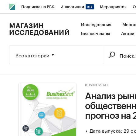
Подписка на РБК
Инвестиции
Мероприятия
О
РБК Образование
РБК Курсы
РБК Life
Тренды
В
МАГАЗИН
Исследования
Мероп
ИССЛЕДОВАНИЙ
Бизнес-планы
Акции
Исследования
Кредитные рейтинги
Франшизы
Га
Экономика
Бизнес
Технологии и медиа
Финансы
Все категории
BUSINESSTAT
Анализ рын
общественно
прогноз на 
Дата выпуска: 29 о