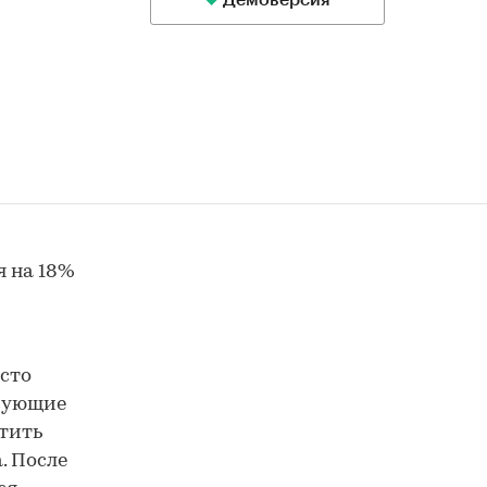
Демоверсия
я на 18%
сто
вующие
тить
. После