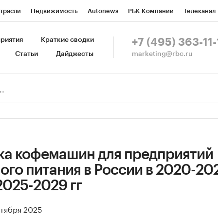
трасли
Недвижимость
Autonews
РБК Компании
Телеканал
изионеры
Национальные проекты
Город
Стиль
Крипто
Р
риятия
Краткие сводки
+7 (495) 363-11-
marketing@rbc.ru
Статьи
Дайджесты
зета
Спецпроекты СПб
Конференции СПб
Спецпроекты
Пр
Рынок наличной валюты
ка кофемашин для предприятий
го питания в России в 2020-202
2025-2029 гг
ктября 2025