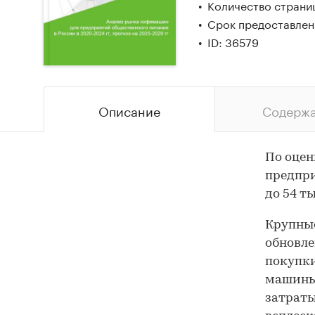
Количество страни
Срок предоставлени
ID: 36579
Описание
Содерж
По оцен
предпри
до 54 ты
Крупные
обновле
покупк
машины
затраты