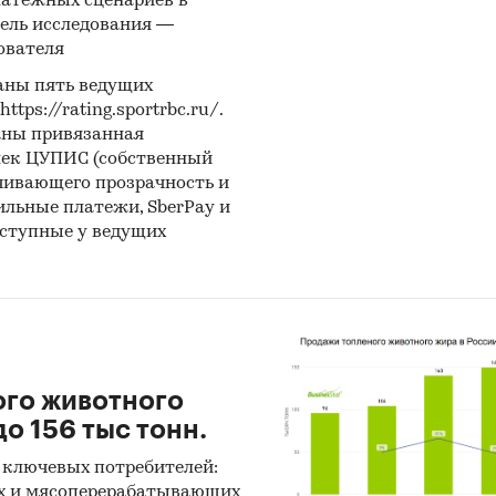
латежных сценариев в
и:
Потребительские товары
/
...
/
Мелкая кухонная техника
ель исследования —
и и кофемолки
ователя
ельские услуги
/
HoReCa
/
Рестораны
аны пять ведущих
ps://rating.sportrbc.ru/.
аны привязанная
лек ЦУПИС (собственный
чивающего прозрачность и
бильные платежи, SberPay и
оступные у ведущих
ого животного
о 156 тыс тонн.
 ключевых потребителей:
х и мясоперерабатывающих