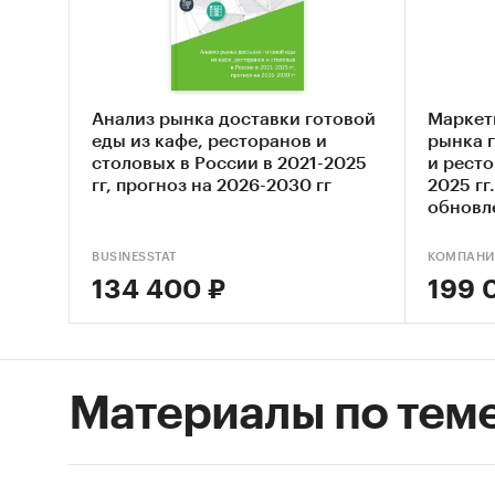
пита
эксп
пита
Анализ рынка доставки готовой
Маркет
цена
еды из кафе, ресторанов и
рынка 
столовых в России в 2021-2025
и ресто
бала
гг, прогноз на 2026-2030 гг
2025 гг.
для 
обновл
коли
BUSINESSTAT
КОМПАНИ
кофе
134 400 ₽
199 
рейт
В обзо
кофе о
Материалы по тем
аппара
предпр
объеди