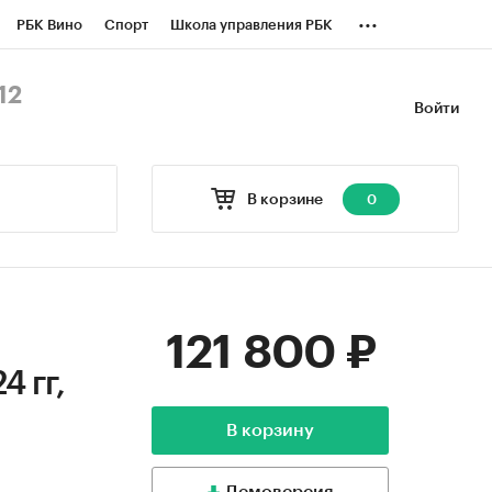
...
РБК Вино
Спорт
Школа управления РБК
БК Бизнес-среда
Дискуссионный клуб
12
Войти
оверка контрагентов
Политика
В корзине
0
121 800 ₽
4 гг,
В корзину