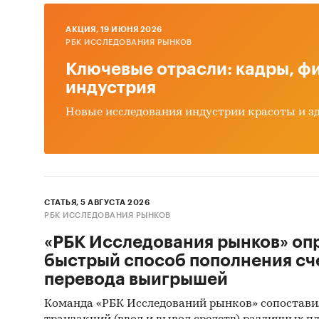
дополн
AКЦИЯ, 19 ИЮНЯ 2026
При по
РБК ИССЛЕДОВАНИЯ РЫНКОВ
статис
Ключевые отрасли: кадры, фи
Информ
индустрия
Новые исследования индустрии красоты и з
Феде
Феде
Феде
Тамо
СТАТЬЯ, 5 АВГУСТА 2026
РБК ИССЛЕДОВАНИЯ РЫНКОВ
Информ
«РБК Исследования рынков» оп
пока
быстрый способ пополнения сч
обще
перевода выигрышей
оцен
Команда «РБК Исследований рынков» сопостави