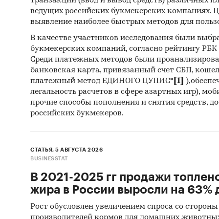
транзакций (ввод и вывод средств) различных п
Категори
ведущих российских букмекерских компаниях. Ц
Кофеварк
выявление наиболее быстрых методов для польз
Потребит
В качестве участников исследования были выбр
Россия
букмекерских компаний, согласно рейтингу РБК htt
Среди платежных методов были проанализиров
банковская карта, привязанный счет СБП, коше
платежный метод ЕДИНОГО ЦУПИС*
[1]
),обеспе
легальность расчетов в сфере азартных игр), мо
прочие способы пополнения и снятия средств, д
российских букмекеров.
СТАТЬЯ, 5 АВГУСТА 2026
BUSINESSTAT
В 2021-2025 гг продажи топлен
жира в России выросли на 63% д
Рост обусловлен увеличением спроса со стороны
производителей кормов для домашних животны