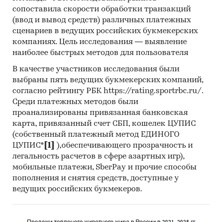
производителям косметических кремов:
сопоставила скорости обработки транзакций
Юнилевер Русь, Л`Ореаль, Фаберлик, Невская
(ввод и вывод средств) различных платежных
косметика, Первое решение, Эвалар, Коттон
сценариев в ведущих российских букмекерских
Клаб, Натура Сиберика, Весна, Биг, Сетес
компаниях. Цель исследования — выявление
Косметикс, Фитокосметик, Мэзопласт,
наиболее быстрых методов для пользователя
Алтайвитамины, Русская косметика и др.
В качестве участников исследования были
выбраны пять ведущих букмекерских компаний,
BusinesStat готовит обзор мирового рынка
согласно рейтингу РБК https://rating.sportrbc.ru/.
косметических кремов, а также обзоры рынков
Среди платежных методов были
СНГ, ЕС и отдельных стран мира.
проанализированы привязанная банковская
В обзоре представлены рейтинги
карта, привязанный счет СБП, кошелек ЦУПИС
крупнейших импортеров и экспортеров
(собственный платежный метод ЕДИНОГО
ЦУПИС*
[1]
),обеспечивающего прозрачность и
косметических кремов. Также представлен
легальность расчетов в сфере азартных игр),
рейтинг крупнейших зарубежных
мобильные платежи, SberPay и прочие способы
получателей российских косметических
пополнения и снятия средств, доступные у
кремов и рейтинг крупнейших зарубежных
ведущих российских букмекеров.
поставщиков косметических кремов.