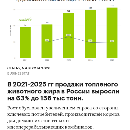
В обзоре приведена детализация
производства по видам косметических
кремов:
Кремы для лица
Кремы для рук
Кремы для ног
СТАТЬЯ, 5 АВГУСТА 2026
Детские кремы
BUSINESSTAT
Прочие кремы
В 2021-2025 гг продажи топленого
животного жира в России выросли
При подготовке обзора использована
на 63% до 156 тыс тонн.
официальная статистика:
Рост обусловлен увеличением спроса со стороны
Федеральная служба государственной
ключевых потребителей: производителей кормов
статистики РФ
для домашних животных и
Министерство экономического развития РФ
мясоперерабатывающих комбинатов.