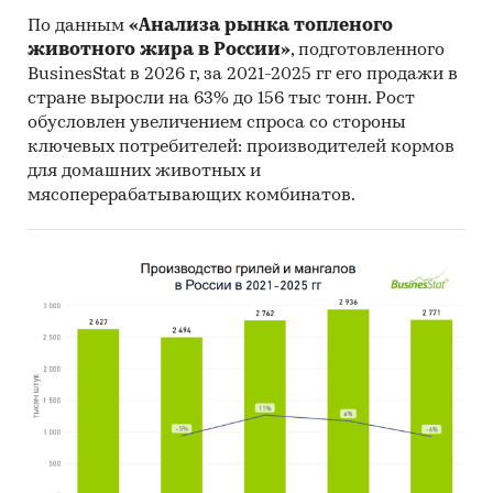
Федеральная таможенная служба РФ
По данным
«Анализа рынка топленого
животного жира в России»
, подготовленного
Федеральная налоговая служба РФ
BusinesStat в 2026 г, за 2021-2025 гг его продажи в
Таможенный союз ЕврАзЭС
стране выросли на 63% до 156 тыс тонн. Рост
обусловлен увеличением спроса со стороны
Всемирная торговая организация
ключевых потребителей: производителей кормов
для домашних животных и
Наряду с официальной статистикой в
мясоперерабатывающих комбинатов.
обзоре приведены результаты
исследований BusinesStat:
Опрос потребителей косметических кремов
Аудит розничной торговли косметическими
кремами
Опрос экспертов рынка косметики и
парфюмерии
Категории:
Потребительские товары
/
...
/
Женская косметика
/
Уход за кожей
Россия