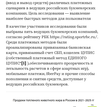
(ввод и вывод средств) различных платежных
Аудит розничной торговли компьютерной
сценариев в ведущих российских букмекерских
техникой
компаниях. Цель исследования — выявление
Опрос экспертов рынка компьютерной
наиболее быстрых методов для пользователя
техники
В качестве участников исследования были
выбраны пять ведущих букмекерских компаний,
Категории:
Потребительские товары
/
...
/
согласно рейтингу РБК https://rating.sportrbc.ru/.
Цифровая техника
/
Ноутбуки, планшеты,
Среди платежных методов были
компьютеры
проанализированы привязанная банковская
Россия
карта, привязанный счет СБП, кошелек ЦУПИС
(собственный платежный метод ЕДИНОГО
ЦУПИС*
[1]
),обеспечивающего прозрачность и
легальность расчетов в сфере азартных игр),
мобильные платежи, SberPay и прочие способы
пополнения и снятия средств, доступные у
ведущих российских букмекеров.