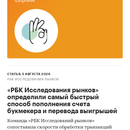
здоровья
Сканер
Монитор
При подготовке отчета использована
официальная статистика:
Федеральная служба государственной
статистики РФ
Министерство экономического развития РФ
Федеральная таможенная служба РФ
СТАТЬЯ, 5 АВГУСТА 2026
РБК ИССЛЕДОВАНИЯ РЫНКОВ
Федеральная налоговая служба РФ
«РБК Исследования рынков»
Наряду с официальной статистикой в
определили самый быстрый
отчете приведены результаты собственных
способ пополнения счета
исследований BusinesStat:
букмекера и перевода выигрышей
Опрос пользователей компьютерной
Команда «РБК Исследований рынков»
техники
сопоставила скорости обработки транзакций