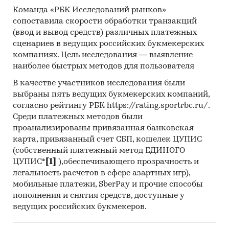
зарубежного оборудования и посевного
Команда «РБК Исследований рынков»
материала повлекут за собой удорожание
сопоставила скорости обработки транзакций
производства. Это спровоцирует
(ввод и вывод средств) различных платежных
производителей и продавцов картофеля
сценариев в ведущих российских букмекерских
компаниях. Цель исследования — выявление
поднимать цены, чтобы компенсировать
наиболее быстрых методов для пользователя
возрастающие издержки. Россияне с низкими
доходами в целях экономии будут вынуждены
В качестве участников исследования были
переходить на самостоятельное выращивание
выбраны пять ведущих букмекерских компаний,
картофеля, ограничивать посещение
согласно рейтингу РБК https://rating.sportrbc.ru/.
Среди платежных методов были
заведений общепита и снижать потребление
проанализированы привязанная банковская
снеков.
карта, привязанный счет СБП, кошелек ЦУПИС
«Анализ рынка картофеля в России в 2017-
(собственный платежный метод ЕДИНОГО
2021 гг, прогноз на 2022-2026 гг.
ЦУПИС*
[1]
),обеспечивающего прозрачность и
Перспективы рынка в условиях санкций.
легальность расчетов в сфере азартных игр),
мобильные платежи, SberPay и прочие способы
Структура розничной торговли»
включает
пополнения и снятия средств, доступные у
важнейшие данные, необходимые для
ведущих российских букмекеров.
понимания текущей конъюнктуры рынка и
оценки потенциала его развития: