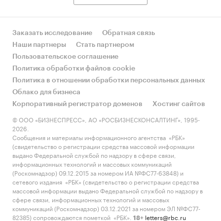
Светофор
(Светофор, Маяк)
Auchan Retail Россия
, ООО (Ашан, Ашан
Заказать исследование
Обратная связь
Сити, Атак - Мой Ашан, Наша Радуга,
Наши партнеры
Стать партнером
Lillapois)
Пользовательское соглашение
Mетро Cash & Carry
, ООО (Metro Cash &
Политика обработки файлов cookie
Carry, без учета сети Фасоль)
Политика в отношении обработки персональных данных
Облако для бизнеса
О'Кей
, ООО (О'Кей, О'Кей Экспресс, Да!)
Корпоративный регистратор доменов
Хостинг сайтов
Приведены финансовые рейтинги
© ООО «БИЗНЕСПРЕСС», АО «РОСБИЗНЕСКОНСАЛТИНГ», 1995-
крупнейших производителей
2026.
Сообщения и материалы информационного агентства «РБК»
картофеля:
Авангард, Агролипецк,
(свидетельство о регистрации средства массовой информации
Агропромышленный холдинг «Добронравов
выдано Федеральной службой по надзору в сфере связи,
Агро», Агрофирма «Жупиков», Агрофирма
информационных технологий и массовых коммуникаций
(Роскомнадзор) 09.12.2015 за номером ИА №ФС77-63848) и
«Кримм», «Агрофирма Трио», АПК
сетевого издания «РБК» (свидетельство о регистрации средства
«Белореченский», АПО «Аврора», Богородицкий
массовой информации выдано Федеральной службой по надзору в
альянс, Дока - генные технологии, Елецкий,
сфере связи, информационных технологий и массовых
коммуникаций (Роскомнадзор) 03.12.2021 за номером ЭЛ №ФС77-
КДВ-Агро, Красный октябрь, Меленский
82385) сопровождаются пометкой «РБК».
letters@rbc.ru
18+
картофель, Мираторг-Орел, СХП «Агроинвест»,