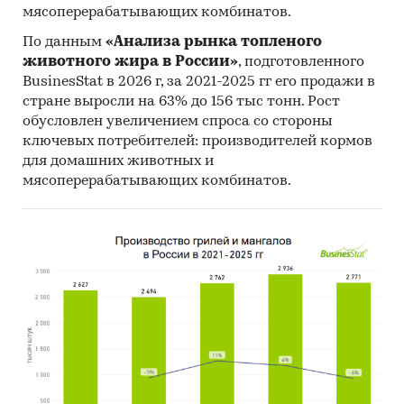
Перспективы рынка в условиях санкций
мясоперерабатывающих комбинатов.
В обзоре рассмотрены следующие
По данным
«Анализа рынка топленого
детализации:
животного жира в России»
, подготовленного
BusinesStat в 2026 г, за 2021-2025 гг его продажи в
Виды натурального потребления
стране выросли на 63% до 156 тыс тонн. Рост
картофеля:
в пищу; на корм скоту; прочее
обусловлен увеличением спроса со стороны
потребление, включая потери и семенной
ключевых потребителей: производителей кормов
материал.
для домашних животных и
мясоперерабатывающих комбинатов.
Категории хозяйств:
крестьянские
(фермерские) хозяйства и индивидуальные
предприниматели, сельскохозяйственные
организации, хозяйства насел
ен
ия.
Сектор
ы
продаж картофеля:
госзакупка;
промышленная переработка; розничная
торговля; HoReCa (общественное питание);
продажи на другие цели, включая
реализацию на семена и на корм для скота.
Типы розничной торговли:
традиционная,