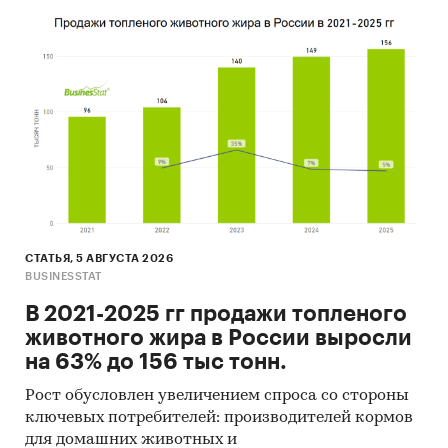
Экономическая ситуация в России
Посевные площади и урожайность
картофеля
Валовой сбор и цены производителей
Натуральное потребление картофеля
Продажи и цены продаж картофеля
Баланс спроса, предложения, складских
запасов картофеля
СТАТЬЯ, 5 АВГУСТА 2026
Численность потребителей и потребление
BUSINESSTAT
картофеля
В 2021-2025 гг продажи топленого
Экспорт и импорт картофеля
животного жира в России выросли
на 63% до 156 тыс тонн.
Рейтинги розничных сетей,
производителей, импортеров и экспортеров
Рост обусловлен увеличением спроса со стороны
картофеля
ключевых потребителей: производителей кормов
для домашних животных и