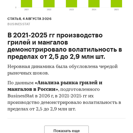
современная сетевая розница, современная
несетевая розница, онлайн торговля.
СТАТЬЯ, 4 АВГУСТА 2026
Экспорт и импорт по видам картофеля:
BUSINESSTAT
картофель семенной, картофель прочий.
В 2021-2025 гг производство
Регионы страны.
грилей и мангалов
демонстрировало волатильность в
Представлены рейтинги продаж картофеля
пределах от 2,5 до 2,9 млн шт.
в розничных сетях:
Неровная динамика была обусловлена чередой
X5 Retail Group
N.V. (Карусель, Перекресток,
рыночных шоков.
Перекресток Экспресс, Пятерочка)
По данным
«Анализа рынка грилей и
Тандер
, АО (Магнит, Магнит Семейный,
мангалов в России»
, подготовленного
Дикси, Мегамарт, без учета Магнит
BusinesStat в 2026 г, в 2021-2025 гг их
Косметик)
производство демонстрировало волатильность в
пределах от 2,5 до 2,9 млн шт.
Mercury Retail Group
(Красное и Белое,
Бристоль, Виктория)
Лента
, ООО (Лента)
Показать еще