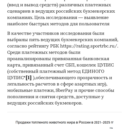
Стоимостный объем рынка
(ввод и вывод средств) различных платежных
сценариев в ведущих российских букмекерских
Финансовые и инвестиционные показатели
компаниях. Цель исследования — выявление
отрасли
наиболее быстрых методов для пользователя
Данные по предприятиям отрасли.
В качестве участников исследования были
выбраны пять ведущих букмекерских компаний,
В обзоре приведены рейтинги по
согласно рейтингу РБК https://rating.sportrbc.ru/.
предприятиям отрасли «Деятельность
Среди платежных методов были
внутреннего водного грузового
проанализированы привязанная банковская
транспорта»
. Рейтинги построены по
карта, привязанный счет СБП, кошелек ЦУПИС
отдельным юридическим лицам.
(собственный платежный метод ЕДИНОГО
Дополнительно приведены подробные
ЦУПИС*
[1]
),обеспечивающего прозрачность и
профили пяти ведущих предприятий отрасли.
легальность расчетов в сфере азартных игр),
В рейтингах и профилях учтены юридические
мобильные платежи, SberPay и прочие способы
лица, информация по которым содержится в
пополнения и снятия средств, доступные у
базах Федеральной службы государственной
ведущих российских букмекеров.
статистики.
В обзоре приводятся следующие
детализации: