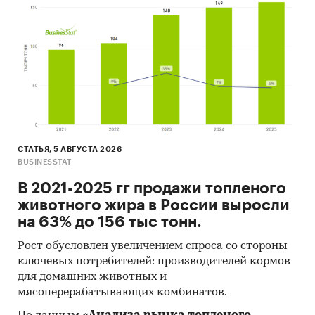
Сообщение
: внутреннее, экспорт, импорт,
транзитное
Виды грузов
: наливные, сухогрузы, лесные
грузы
Формы отправления
: контейнеры, пакеты
Виды судов
: самоходные, несамоходные
СТАТЬЯ, 5 АВГУСТА 2026
Типы судов
: сухогрузные, наливные
BUSINESSTAT
Формы собственности
: частная;
В 2021-2025 гг продажи топленого
государственная; муниципальная и иная
животного жира в России выросли
Регионы страны
на 63% до 156 тыс тонн.
Источниками информации для обзора
Рост обусловлен увеличением спроса со стороны
являются профильные госорганы и научно-
ключевых потребителей: производителей кормов
исследовательские организации:
для домашних животных и
мясоперерабатывающих комбинатов.
Федеральная служба государственной