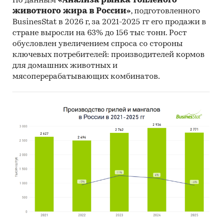
По данным
«Анализа рынка топленого
статистики РФ (Росстат)
животного жира в России»
, подготовленного
Министерство экономического развития РФ
BusinesStat в 2026 г, за 2021-2025 гг его продажи в
стране выросли на 63% до 156 тыс тонн. Рост
Министерство транспорта РФ
обусловлен увеличением спроса со стороны
Федеральное агентство морского и речного
ключевых потребителей: производителей кормов
транспорта
для домашних животных и
мясоперерабатывающих комбинатов.
Ространсмодернизация
Федеральная служба по надзору в сфере
транспорта
Федеральная налоговая служба РФ
Министерство финансов РФ
Категории:
Транспорт и логистика
/
...
/
Морской транспорт
/
Грузовые перевозки
Россия