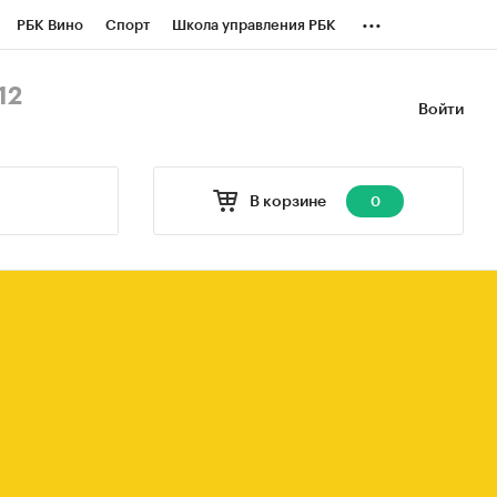
...
РБК Вино
Спорт
Школа управления РБК
БК Бизнес-среда
Дискуссионный клуб
12
Войти
оверка контрагентов
Политика
В корзине
0