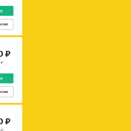
ну
рсия
0 ₽
 ₽
ну
рсия
0 ₽
 ₽