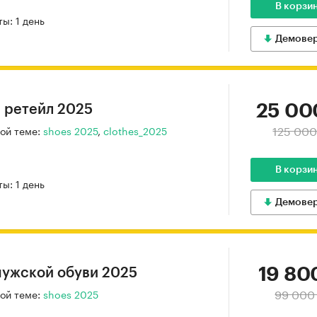
В корзи
ы: 1 день
Демове
25 00
й ретейл 2025
125 000
ой теме:
shoes 2025
,
clothes_2025
В корзи
ы: 1 день
Демове
19 80
мужской обуви 2025
99 000
ой теме:
shoes 2025