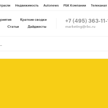
трасли
Недвижимость
Autonews
РБК Компании
Телеканал
изионеры
Национальные проекты
Город
Стиль
Крипто
Р
риятия
Краткие сводки
+7 (495) 363-11-
marketing@rbc.ru
Статьи
Дайджесты
зета
Спецпроекты СПб
Конференции СПб
Спецпроекты
Пр
Рынок наличной валюты