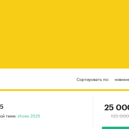
Сортировать по:
новизн
25 00
25
125 000
ой теме:
shoes 2025