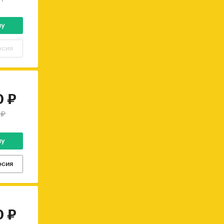
ну
рсия
0 ₽
 ₽
ну
рсия
0 ₽