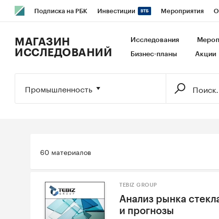
Подписка на РБК
Инвестиции
Мероприятия
О
РБК Образование
РБК Курсы
РБК Life
Тренды
В
МАГАЗИН
Исследования
Мероп
ИССЛЕДОВАНИЙ
Бизнес-планы
Акции
Исследования
Кредитные рейтинги
Франшизы
Га
Экономика
Бизнес
Технологии и медиа
Финансы
Промышленность
60 материалов
TEBIZ GROUP
Анализ рынка стекла
и прогнозы