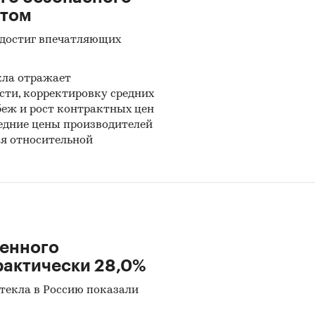
стом
 достиг впечатляющих
кла отражает
ти, корректировку средних
беж и рост контрактных цен
едние цены производителей
ся относительной
ленного
рактически 28,0%
текла в Россию показали