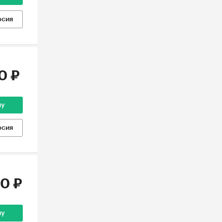
рсия
0 ₽
ну
рсия
0 ₽
ну