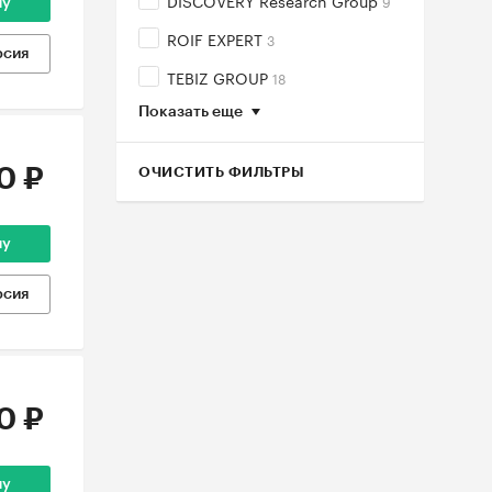
DISCOVERY Research Group
9
ну
ROIF EXPERT
3
рсия
TEBIZ GROUP
18
Показать еще
0 ₽
ОЧИСТИТЬ ФИЛЬТРЫ
ну
рсия
0 ₽
ну