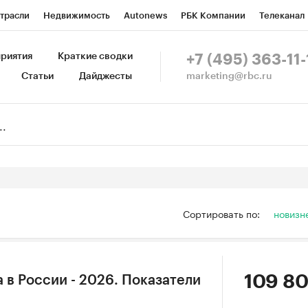
трасли
Недвижимость
Autonews
РБК Компании
Телеканал
изионеры
Национальные проекты
Город
Стиль
Крипто
Р
риятия
Краткие сводки
+7 (495) 363-11-
marketing@rbc.ru
Статьи
Дайджесты
зета
Спецпроекты СПб
Конференции СПб
Спецпроекты
Пр
Рынок наличной валюты
Сортировать по:
новизн
109 80
 в России - 2026. Показатели