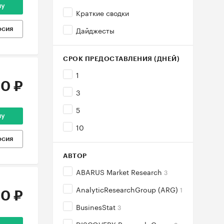
ну
Краткие сводки
Дайджесты
рсия
СРОК ПРЕДОСТАВЛЕНИЯ (ДНЕЙ)
1
0 ₽
3
5
ну
10
рсия
АВТОР
ABARUS Market Research
3
AnalyticResearchGroup (ARG)
1
0 ₽
BusinesStat
3