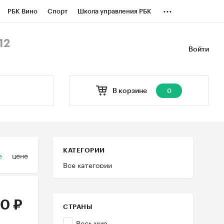
...
РБК Вино
Спорт
Школа управления РБК
БК Бизнес-среда
Дискуссионный клуб
12
Войти
оверка контрагентов
Политика
В корзине
0
КАТЕГОРИИ
е
цене
Все категории
0 ₽
СТРАНЫ
Весь мир