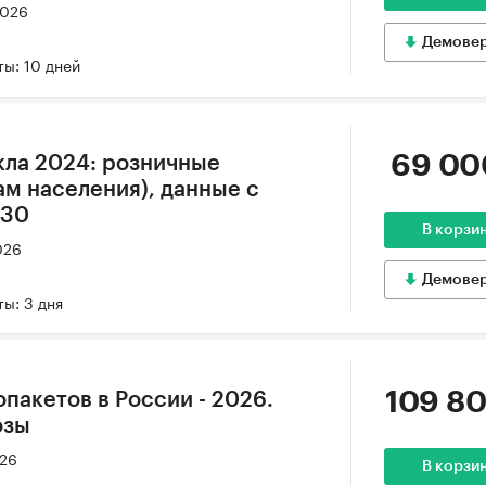
2026
Демове
ы: 10 дней
69 00
кла 2024: розничные
ам населения), данные с
030
В корзи
026
Демове
ы: 3 дня
109 80
пакетов в России - 2026.
озы
026
В корзи