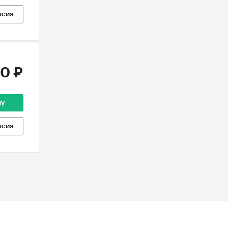
рсия
0 ₽
ну
рсия