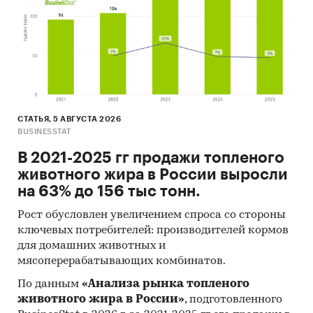
о динамике финансовых показателей
компаний, актуальную контактную
информацию, основных учредителей и т.д.
Cредние цены производителей
Предствлены месячные данные о ценах
производителей на следующие виды
СТАТЬЯ, 5 АВГУСТА 2026
продукции:
BUSINESSTAT
Ткани из стекловолокна (включая узкие
В 2021-2025 гг продажи топленого
ткани)
животного жира в России выросли
на 63% до 156 тыс тонн.
Стекловолокно
Рост обусловлен увеличением спроса со стороны
ключевых потребителей: производителей кормов
Доступна статистическая информация
для домашних животных и
мясоперерабатывающих комбинатов.
до
декабря 2024 года
.
По данным
«Анализа рынка топленого
Прогноз развития рынка стекловолокна и
животного жира в России»
, подготовленного
изделий из него