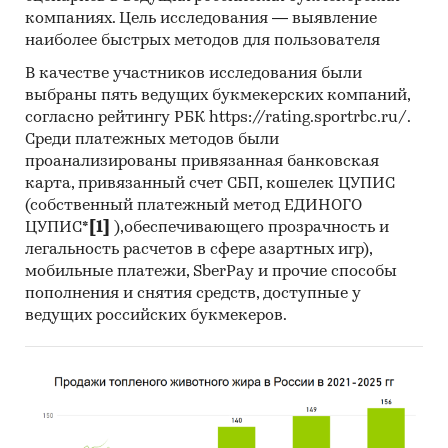
ФЗ за период
с января 2017 года по декабрь
компаниях. Цель исследования — выявление
2024 года
, в которых был определен
наиболее быстрых методов для пользователя
поставщик. Для компаний участвующих или
В качестве участников исследования были
планирующих участвовать в государственных
выбраны пять ведущих букмекерских компаний,
торгах показано средневзвешенное
согласно рейтингу РБК https://rating.sportrbc.ru/.
отклонение итоговой стоимости контрактов
Среди платежных методов были
от их начальной максимальной цены.
проанализированы привязанная банковская
Покупателям работы предоставляется
карта, привязанный счет СБП, кошелек ЦУПИС
выгрузка в формате MS Excel. Параметры
(собственный платежный метод ЕДИНОГО
выгрузки могут быть скорректированы по
ЦУПИС*
[1]
),обеспечивающего прозрачность и
легальность расчетов в сфере азартных игр),
запросу заказчика.
мобильные платежи, SberPay и прочие способы
Профили крупнейших производителей
пополнения и снятия средств, доступные у
стекловолокна и изделий из него
ведущих российских букмекеров.
В работе представлены профили крупнейших
компаний-производителей стекловолокна и
изделий из него.
Профили компаний показывают информацию