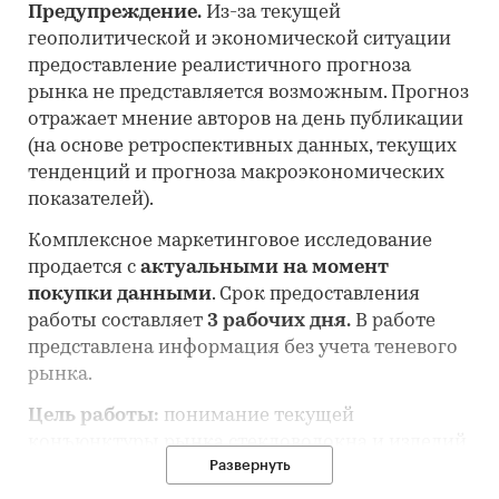
Предупреждение.
Из-за текущей
геополитической и экономической ситуации
предоставление реалистичного прогноза
рынка не представляется возможным. Прогноз
отражает мнение авторов на день публикации
(на основе ретроспективных данных, текущих
тенденций и прогноза макроэкономических
показателей).
Комплексное маркетинговое исследование
продается с
актуальными на момент
покупки данными
. Срок предоставления
работы составляет
3 рабочих дня.
В работе
представлена информация без учета теневого
рынка.
Цель работы:
понимание текущей
конъюнктуры рынка стекловолокна и изделий
Развернуть
из него и оценка перспектив его развития.