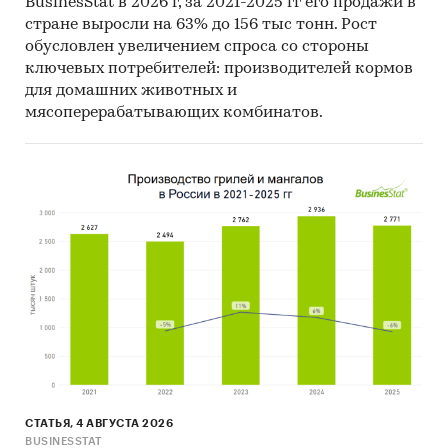
BusinesStat в 2026 г, за 2021-2025 гг его продажи в
Составлен прогноз развития рынка
стране выросли на 63% до 156 тыс тонн. Рост
обусловлен увеличением спроса со стороны
стекловолокна и изделий из него
ключевых потребителей: производителей кормов
(производства, импорта, экспорта и объема
для домашних животных и
рынка) на
2025-2029 гг.
на основе
мясоперерабатывающих комбинатов.
ретроспективных данных с поправкой на
мнения экспертов, макроэкономические
тренды, изменения в регулировании отрасли и
т.д.
Фактическое количество страниц может
отличаться от указанного.
Источник: TK Solutions
Категории:
Россия
Промышленность
/
...
/
Стекло
/
Стекловолокно
СТАТЬЯ, 4 АВГУСТА 2026
BUSINESSTAT