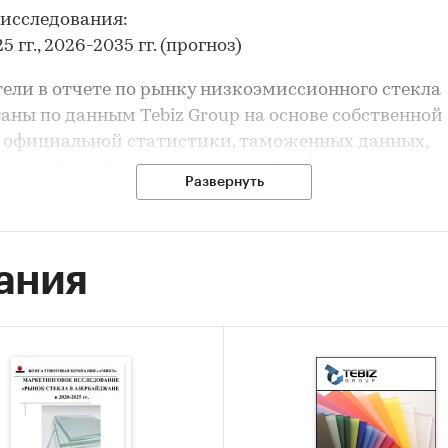
исследования:
5 гг., 2026-2035 гг. (прогноз)
ели в отчете по рынку низкоэмиссионного стекла
аны по данным Tebiz Group на основе собственной
 официальной статистики, таможенных данных,
тивной отчётности, вторичной информации, отк
Развернуть
х баз данных.
исследования:
т объема потребления и ключевых показателей ры
ания
вление рейтинга производителей
з импорта и экспорта
рование прогноза развития рынка
ле `Ведущие производители` рассмотрены компан
АРТА ГЛАСС РЯЗАНЬ`, АО `САЛАВАТСТЕКЛО ВОЛГА`
ГЛАСС РОСТОВ`, ООО `КСЗ`, АО `САЛАВАТСТЕКЛО`,