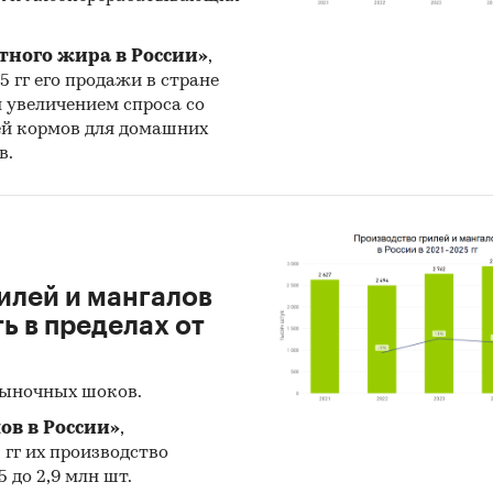
ия исследования:
тного жира в России»
,
еральные округа и регионы РФ, страны мира
25 гг его продажи в стране
н увеличением спроса со
к исследования — Tebiz Group.
ей кормов для домашних
в.
и:
Промышленность
/
Производство минеральной продукции
екло
ссионное стекло
илей и мангалов
 в пределах от
рыночных шоков.
ов в России»
,
5 гг их производство
 до 2,9 млн шт.