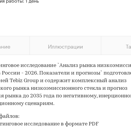
я работы: 1 день
ание
Иллюстрации
Т
нговое исследование `Анализ рынка низкоэмисс
в России - 2026. Показатели и прогнозы` подготовл
ей Tebiz Group и содержит комплексный анализ
кого рынка низкоэмиссионного стекла и прогноз
я рынка до 2035 года по негативному, инерционно
ционному сценариям.
файлов:
тинговое исследование в формате PDF