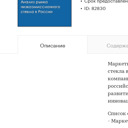
Срок предоставлени
ID: 82830
Описание
Содерж
Маркети
стекла 
компани
российс
развити
иннова
Список 
- Марке