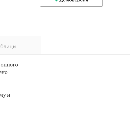
Демоверсия
аблицы
ионного
ено
му и