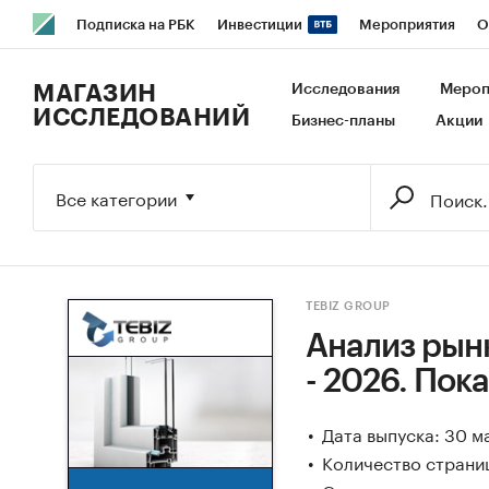
Подписка на РБК
Инвестиции
Мероприятия
О
РБК Образование
РБК Курсы
РБК Life
Тренды
В
МАГАЗИН
Исследования
Мероп
ИССЛЕДОВАНИЙ
Бизнес-планы
Акции
Исследования
Кредитные рейтинги
Франшизы
Га
Экономика
Бизнес
Технологии и медиа
Финансы
Все категории
TEBIZ GROUP
Анализ рын
- 2026. Пок
Дата выпуска: 30 м
Количество страни