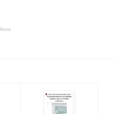
 базы
рытых и
нка
ии:
, ООО
 ООО