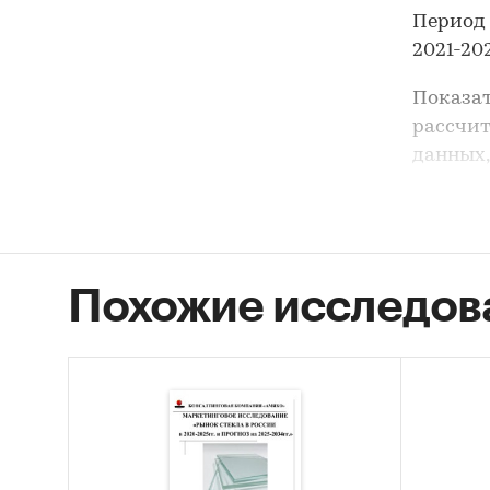
Период 
2021-202
Показат
рассчит
данных,
корпора
закрыты
Задачи 
- Расче
Похожие исследов
- Соста
- Анали
- Форми
В разде
ООО `Л
`ЛАРТА 