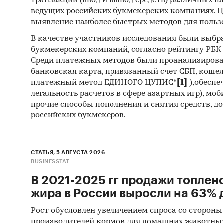
транзакций (ввод и вывод средств) различных п
долей 6
ведущих российских букмекерских компаниях. Ц
Германи
выявление наиболее быстрых методов для польз
преимущ
В качестве участников исследования были выбр
- Больш
букмекерских компаний, согласно рейтингу РБК htt
Турция 
Среди платежных методов были проанализиров
банковская карта, привязанный счет СБП, коше
SAN VE T
платежный метод ЕДИНОГО ЦУПИС*
[1]
),обеспе
легальность расчетов в сфере азартных игр), мо
Данные 
прочие способы пополнения и снятия средств, д
Также в
российских букмекеров.
ВЭД с о
- Рейти
постав
СТАТЬЯ, 5 АВГУСТА 2026
- Рейти
BUSINESSTAT
покупа
В 2021-2025 гг продажи топлен
жира в России выросли на 63% д
Единиц
Количес
Рост обусловлен увеличением спроса со стороны
стоимос
производителей кормов для домашних животны