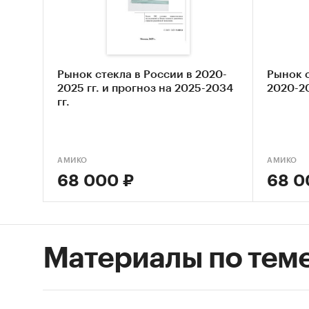
`САЛАВ
ГЛАСС Р
В разде
Рынок стекла в России в 2020-
Рынок 
по цено
2025 гг. и прогноз на 2025-2034
2020-20
- low-p
гг.
предло
- middl
- high-
АМИКО
АМИКО
68 000 ₽
68 0
В разде
YINGXIN
В разде
ZHONGS
Материалы по тем
VICSHI
ХЭЙЛУ