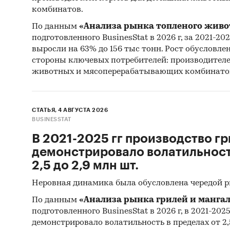
комбинатов.
Географ
По данным
«Анализа рынка топленого живо
РФ, фед
подготовленного BusinesStat в 2026 г, за 2021-20
выросли на 63% до 156 тыс тонн. Рост обусловле
Источни
стороны ключевых потребителей: производител
животных и мясоперерабатывающих комбинато
Категори
Россия
Флоат-ст
СТАТЬЯ, 4 АВГУСТА 2026
Низкоэми
BUSINESSTAT
В 2021-2025 гг производство гр
демонстрировало волатильность
2,5 до 2,9 млн шт.
Неровная динамика была обусловлена чередой 
По данным
«Анализа рынка грилей и мангал
подготовленного BusinesStat в 2026 г, в 2021-202
демонстрировало волатильность в пределах от 2,5