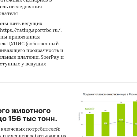
латежных сценариев в
1,1%, основные поставки сегмента из стран: Китай,
ель исследования —
я, Бельгия. Сегмент high-priced представлен долей 
ователя
ественно из стран: Германия, Бельгия, Китай.
аны пять ведущих
ую часть продукции российских экспортеров поку
ps://rating.sportrbc.ru/.
(более 67%), крупнейший покупатель - YORGLASS 
аны привязанная
лек ЦУПИС (собственный
IC A.S.
чивающего прозрачность и
бильные платежи, SberPay и
игроков ВЭД:
оступные у ведущих
 исследовании представлена информация об учас
бъемами поставок:
нг крупнейших российских импортеров и зарубе
щиков
нг ведущих российских экспортеров и зарубежны
телей
ого животного
о 156 тыс тонн.
ы измерения:
твенные показатели в отчете рассчитаны в тоннах
 ключевых потребителей:
тные - в долларах и рублях
х и мясоперерабатывающих