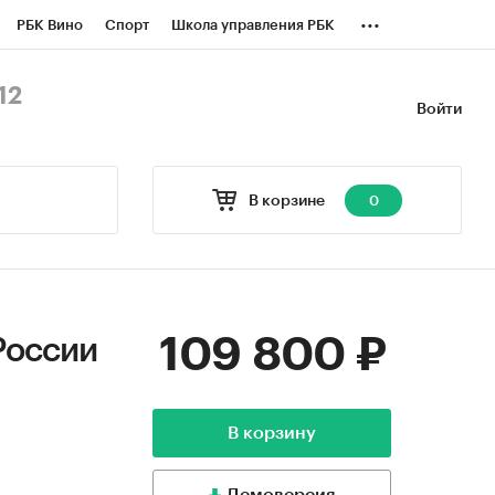
...
РБК Вино
Спорт
Школа управления РБК
БК Бизнес-среда
Дискуссионный клуб
12
Войти
оверка контрагентов
Политика
В корзине
0
109 800 ₽
России
В корзину