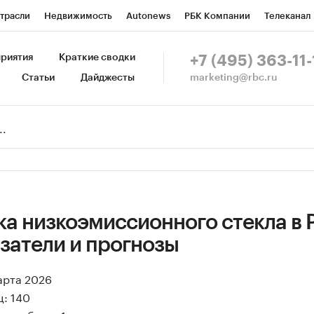
трасли
Недвижимость
Autonews
РБК Компании
Телеканал
изионеры
Национальные проекты
Город
Стиль
Крипто
Р
риятия
Краткие сводки
+7 (495) 363-11-
marketing@rbc.ru
Статьи
Дайджесты
зета
Спецпроекты СПб
Конференции СПб
Спецпроекты
Пр
Рынок наличной валюты
ка низкоэмиссионного стекла в 
азатели и прогнозы
арта 2026
ц: 140