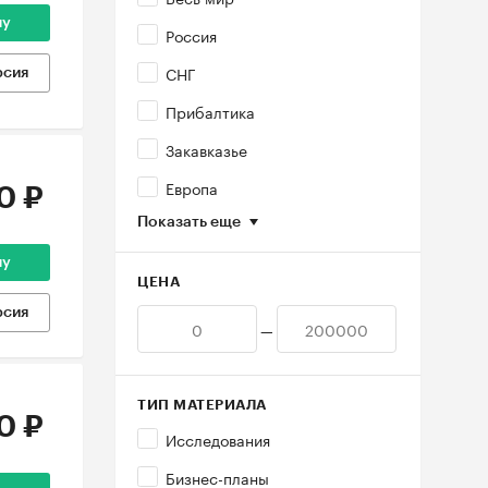
ну
Россия
СНГ
рсия
Прибалтика
Закавказье
Европа
0 ₽
Показать еще
ну
ЦЕНА
рсия
—
ТИП МАТЕРИАЛА
0 ₽
Исследования
Бизнес-планы