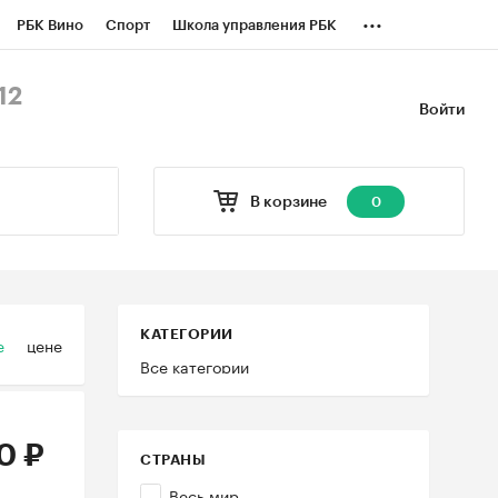
...
РБК Вино
Спорт
Школа управления РБК
БК Бизнес-среда
Дискуссионный клуб
12
Войти
оверка контрагентов
Политика
В корзине
0
КАТЕГОРИИ
е
цене
Все категории
0 ₽
СТРАНЫ
Весь мир