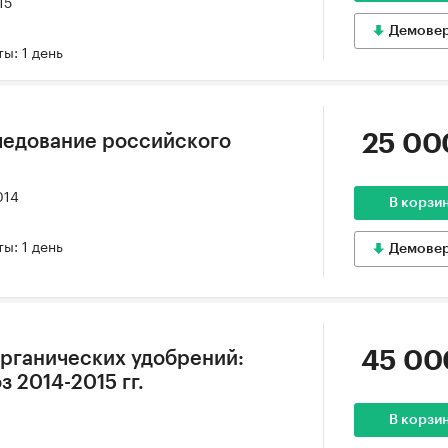
15
Демове
ы: 1 день
25 00
ледование российского
014
В корзи
ы: 1 день
Демове
45 00
рганических удобрений:
з 2014-2015 гг.
В корзи