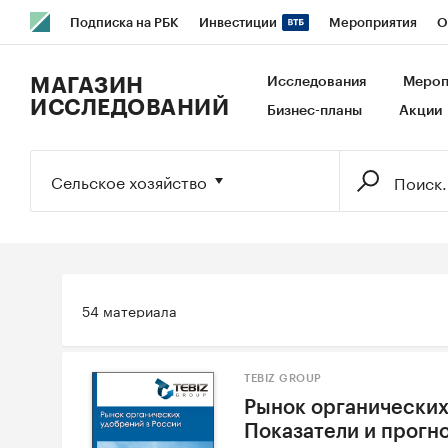
Подписка на РБК
Инвестиции
Мероприятия
О
РБК Образование
РБК Курсы
РБК Life
Тренды
В
МАГАЗИН
Исследования
Мероп
ИССЛЕДОВАНИЙ
Бизнес-планы
Акции
Исследования
Кредитные рейтинги
Франшизы
Га
Экономика
Бизнес
Технологии и медиа
Финансы
Сельское хозяйство
54 материала
TEBIZ GROUP
Рынок органических 
Показатели и прогн