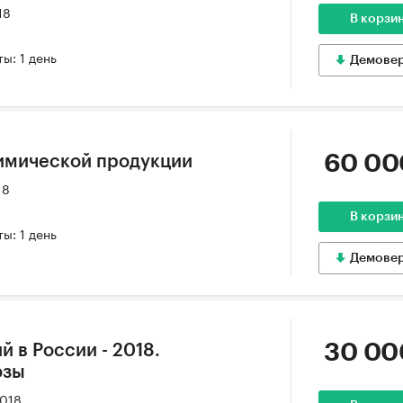
18
В корзи
ы: 1 день
Демове
60 00
имической продукции
18
В корзи
ы: 1 день
Демове
30 00
 в России - 2018.
озы
2018