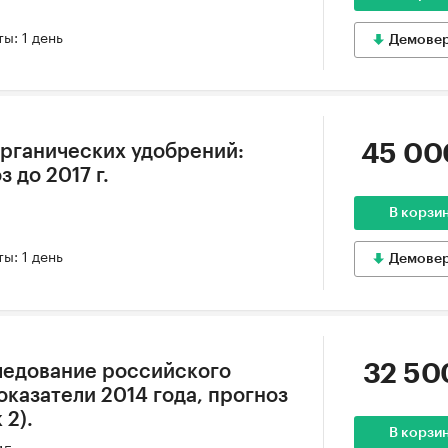
ы: 1 день
Демове
45 00
рганических удобрений:
з до 2017 г.
В корзи
ы: 1 день
Демове
32 50
ледование российского
казатели 2014 года, прогноз
 2).
В корзи