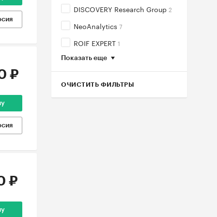
DISCOVERY Research Group
2
рсия
NeoAnalytics
7
ROIF EXPERT
1
Показать еще
0 ₽
ОЧИСТИТЬ ФИЛЬТРЫ
ну
рсия
0 ₽
ну