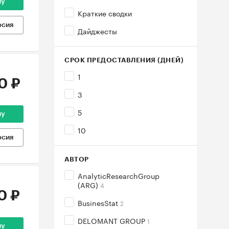
ну
Краткие сводки
рсия
Дайджесты
СРОК ПРЕДОСТАВЛЕНИЯ (ДНЕЙ)
1
0 ₽
3
5
ну
10
рсия
АВТОР
AnalyticResearchGroup
(ARG)
4
0 ₽
BusinesStat
2
DELOMANT GROUP
1
ну