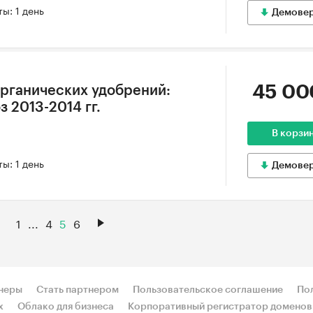
ы: 1 день
Демове
45 00
рганических удобрений:
з 2013-2014 гг.
В корзи
ы: 1 день
Демове
1
...
4
5
6
неры
Стать партнером
Пользовательское соглашение
По
х
Облако для бизнеса
Корпоративный регистратор доменов