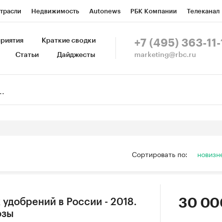
трасли
Недвижимость
Autonews
РБК Компании
Телеканал
изионеры
Национальные проекты
Город
Стиль
Крипто
Р
риятия
Краткие сводки
+7 (495) 363-11-
marketing@rbc.ru
Статьи
Дайджесты
зета
Спецпроекты СПб
Конференции СПб
Спецпроекты
Пр
Рынок наличной валюты
Сортировать по:
новизн
30 00
удобрений в России - 2018.
озы