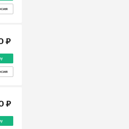
рсия
0 ₽
ну
рсия
0 ₽
ну