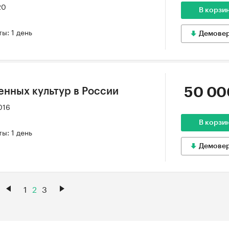
20
В корзи
ы: 1 день
Демове
50 00
енных культур в России
016
В корзи
ы: 1 день
Демове
1
2
3