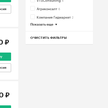
VTSConsulting
4
Агриконсалт
6
рсия
Компания Гидмаркет
2
Показать еще
ОЧИСТИТЬ ФИЛЬТРЫ
0 ₽
ну
рсия
0 ₽