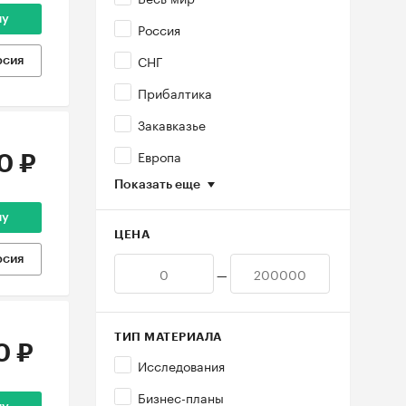
ну
Россия
СНГ
рсия
Прибалтика
Закавказье
Европа
0 ₽
Показать еще
ну
ЦЕНА
рсия
—
ТИП МАТЕРИАЛА
0 ₽
Исследования
Бизнес-планы