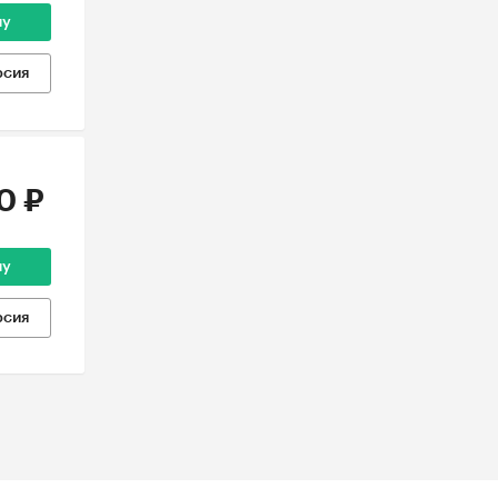
ну
рсия
0 ₽
ну
рсия