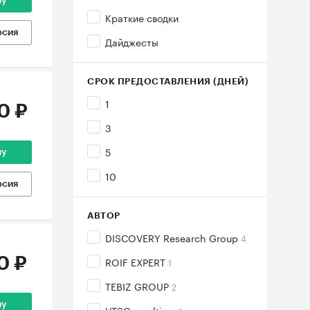
ну
Краткие сводки
рсия
Дайджесты
СРОК ПРЕДОСТАВЛЕНИЯ (ДНЕЙ)
1
0 ₽
3
5
ну
10
рсия
АВТОР
DISCOVERY Research Group
4
0 ₽
ROIF EXPERT
1
TEBIZ GROUP
2
ну