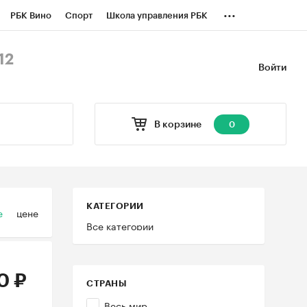
...
РБК Вино
Спорт
Школа управления РБК
БК Бизнес-среда
Дискуссионный клуб
12
Войти
оверка контрагентов
Политика
В корзине
0
КАТЕГОРИИ
е
цене
Все категории
0 ₽
СТРАНЫ
Весь мир