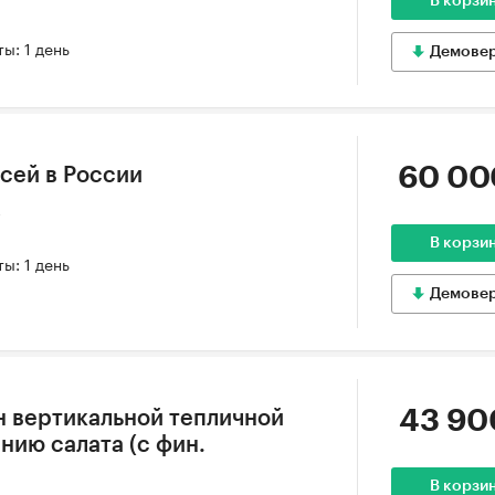
В корзи
ы: 1 день
Демове
60 00
сей в России
2
В корзи
ы: 1 день
Демове
43 90
н вертикальной тепличной
ию салата (с фин.
В корзи