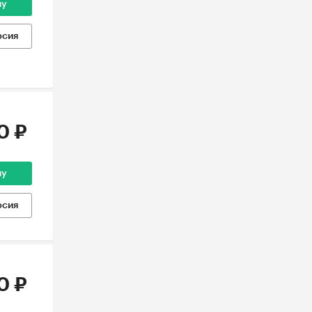
ну
рсия
0 ₽
ну
рсия
0 ₽