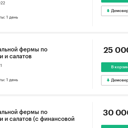
022
Демове
ы: 1 день
25 00
альной фермы по
 и салатов
21
В корзи
ы: 1 день
Демове
30 00
альной фермы по
 и салатов (с финансовой