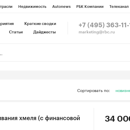
трасли
Недвижимость
Autonews
РБК Компании
Телеканал
изионеры
Национальные проекты
Город
Стиль
Крипто
Р
риятия
Краткие сводки
+7 (495) 363-11-
marketing@rbc.ru
Статьи
Дайджесты
зета
Спецпроекты СПб
Конференции СПб
Спецпроекты
Пр
Рынок наличной валюты
Сортировать по:
новизн
34 00
вания хмеля (с финансовой