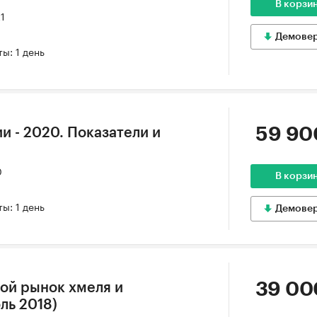
В корзи
21
Демове
ы: 1 день
59 90
и - 2020. Показатели и
0
В корзи
ы: 1 день
Демове
39 00
ой рынок хмеля и
ль 2018)