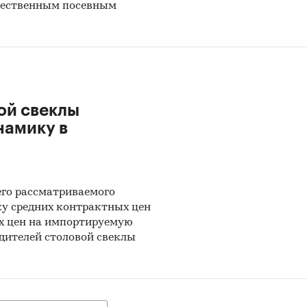
ечественным посевным
ой свеклы
намику в
его рассматриваемого
ку средних контрактных цен
ых цен на импортируемую
одителей столовой свеклы