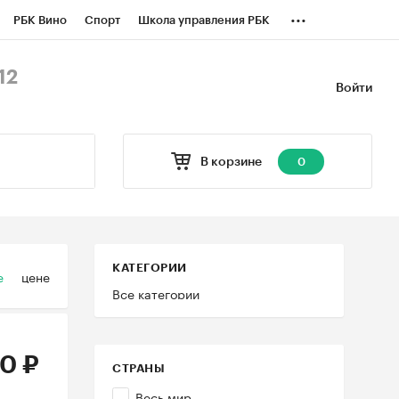
...
РБК Вино
Спорт
Школа управления РБК
БК Бизнес-среда
Дискуссионный клуб
12
Войти
оверка контрагентов
Политика
В корзине
0
КАТЕГОРИИ
е
цене
Все категории
0 ₽
СТРАНЫ
Весь мир