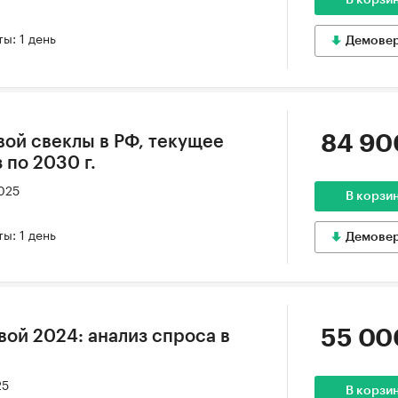
В корзи
ы: 1 день
Демове
84 90
вой свеклы в РФ, текущее
 по 2030 г.
2025
В корзи
ы: 1 день
Демове
55 00
вой 2024: анализ спроса в
25
В корзи