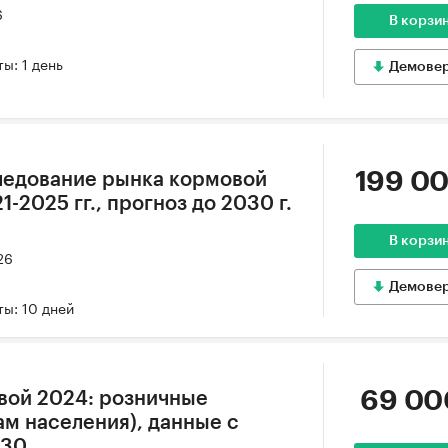
6
В корзи
ы: 1 день
Демове
199 00
ледование рынка кормовой
-2025 гг., прогноз до 2030 г.
В корзи
26
Демове
ы: 10 дней
69 00
вой 2024: розничные
ам населения), данные с
030