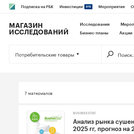
Подписка на РБК
Инвестиции
Мероприятия
О
РБК Образование
РБК Курсы
РБК Life
Тренды
В
МАГАЗИН
Исследования
Мероп
ИССЛЕДОВАНИЙ
Бизнес-планы
Акции
Исследования
Кредитные рейтинги
Франшизы
Га
Экономика
Бизнес
Технологии и медиа
Финансы
Потребительские товары
7 материалов
BUSINESSTAT
Анализ рынка сушен
2025 гг, прогноз на