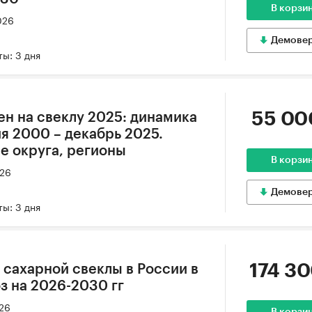
В корзи
026
Демове
ы: 3 дня
55 00
ен на свеклу 2025: динамика
я 2000 – декабрь 2025.
е округа, регионы
В корзи
026
Демове
ы: 3 дня
174 30
 сахарной свеклы в России в
оз на 2026-2030 гг
026