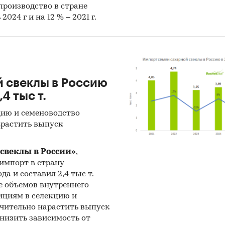
е производство в стране
024 г и на 12 % – 2021 г.
й свеклы в Россию
4 тыс т.
цию и семеноводство
арастить выпуск
свеклы в России»
,
х импорт в страну
а и составил 2,4 тыс т.
е объемов внутреннего
ициям в селекцию и
чительно нарастить выпуск
низить зависимость от