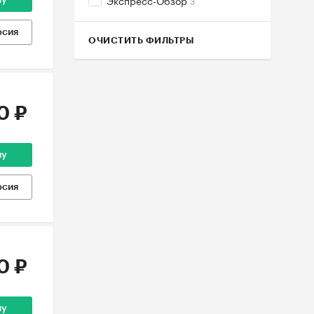
Экспресс-Обзор
3
ну
рсия
ОЧИСТИТЬ ФИЛЬТРЫ
0 ₽
ну
рсия
0 ₽
ну