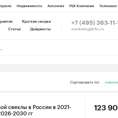
трасли
Недвижимость
Autonews
РБК Компании
Телеканал
изионеры
Национальные проекты
Город
Стиль
Крипто
Р
риятия
Краткие сводки
+7 (495) 363-11-
marketing@rbc.ru
Статьи
Дайджесты
зета
Спецпроекты СПб
Конференции СПб
Спецпроекты
Пр
Рынок наличной валюты
Сортировать по:
новизн
123 90
ой свеклы в России в 2021-
 2026-2030 гг