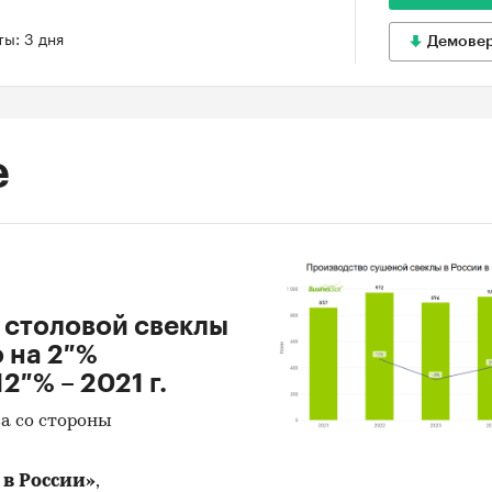
ы: 3 дня
Демове
е
 столовой свеклы
о на 2 %
2 % – 2021 г.
а со стороны
в России»
,