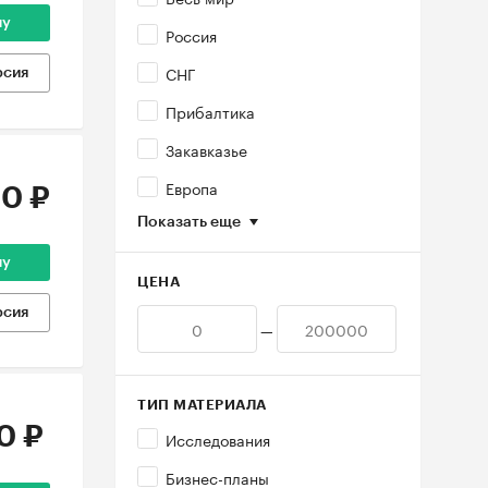
ну
Россия
СНГ
рсия
Прибалтика
Закавказье
Европа
0 ₽
Показать еще
ну
ЦЕНА
рсия
—
ТИП МАТЕРИАЛА
0 ₽
Исследования
Бизнес-планы