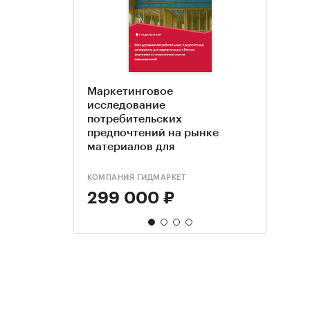
Маркетинговое
Марк
Марк
Анал
исследование
иссл
иссл
доск
потребительских
потр
РФ, 2
гг.
предпочтений на рынке
пред
2024 
материалов для
проф
пароизоляции в России
КОМПАНИЯ ГИДМАРКЕТ
КОМПА
DISCO
299 000 ₽
299
95 
80 