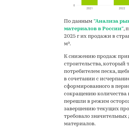
По данным
"Анализа ры
материалов в России"
, 
2025 г их продажи в стра
м³.
К снижению продаж прив
строительства, который
потребителем песка, щеб
в сочетании с исчерпание
сформированного в перио
сокращению количества 
перешли в режим осторо
завершению текущих проек
требовало значительных
материалов.