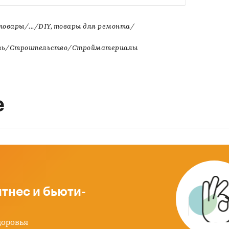
овары/.../DIY, товары для ремонта/
сть/Строительство/Стройматериалы
е
тнес и бьюти-
доровья