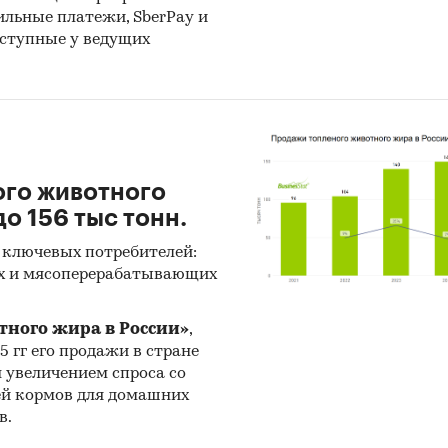
бильные платежи, SberPay и
оступные у ведущих
ого животного
о 156 тыс тонн.
 ключевых потребителей:
х и мясоперерабатывающих
тного жира в России»
,
25 гг его продажи в стране
н увеличением спроса со
ей кормов для домашних
в.