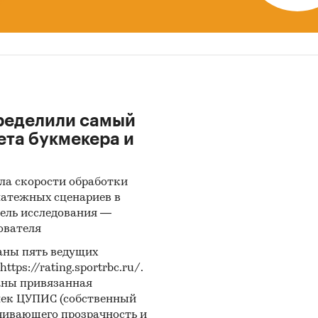
ределили самый
ета букмекера и
ла скорости обработки
латежных сценариев в
ель исследования —
ователя
аны пять ведущих
ps://rating.sportrbc.ru/.
аны привязанная
лек ЦУПИС (собственный
чивающего прозрачность и