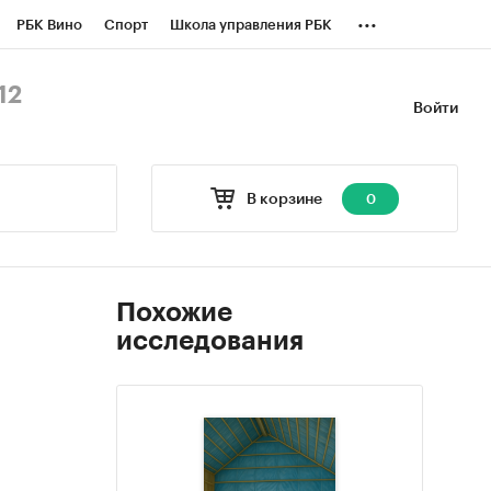
...
РБК Вино
Спорт
Школа управления РБК
БК Бизнес-среда
Дискуссионный клуб
12
Войти
оверка контрагентов
Политика
В корзине
0
Похожие
исследования