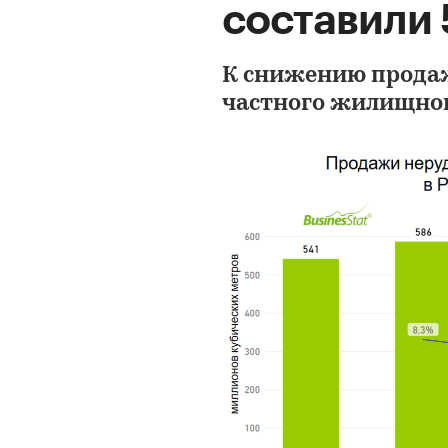
составили 
К снижению продаж
частного жилищног