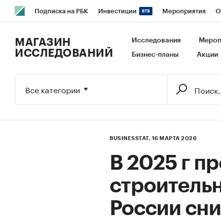
Подписка на РБК
Инвестиции
Мероприятия
О
РБК Образование
РБК Курсы
РБК Life
Тренды
В
МАГАЗИН
Исследования
Мероп
ИССЛЕДОВАНИЙ
Бизнес-планы
Акции
Исследования
Кредитные рейтинги
Франшизы
Га
Экономика
Бизнес
Технологии и медиа
Финансы
Все категории
BUSINESSTAT,
16 МАРТА 2026
В 2025 г п
строительн
России сни