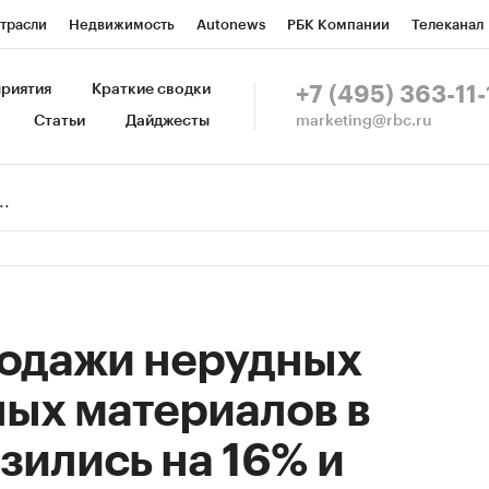
трасли
Недвижимость
Autonews
РБК Компании
Телеканал
изионеры
Национальные проекты
Город
Стиль
Крипто
Р
риятия
Краткие сводки
+7 (495) 363-11-
marketing@rbc.ru
Статьи
Дайджесты
зета
Спецпроекты СПб
Конференции СПб
Спецпроекты
Пр
Рынок наличной валюты
родажи нерудных
ых материалов в
зились на 16% и