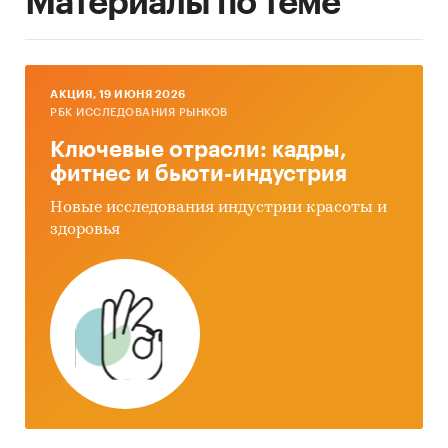
Материалы по теме
AКЦИЯ, 19 ИЮНЯ 2026
РБК ИССЛЕДОВАНИЯ РЫНКОВ
Ключевые отрасли: кадры,
фитнес и бьюти-индустрия
Новые исследования индустрии красоты и
здоровья