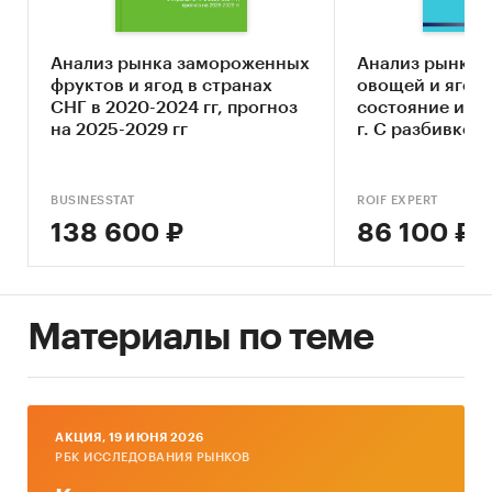
овощей и грибов (кроме картофеля)
• Конкурентный анализ на рынке
Анализ рынка замороженных
Анализ рынка 
замороженных овощей и грибов (кроме
фруктов и ягод в странах
овощей и ягод 
СНГ в 2020-2024 гг, прогноз
состояние и пр
картофеля) в России
на 2025-2029 гг
г. С разбивкой.
• Анализ производства замороженных овощей
и грибов (кроме картофеля)
BUSINESSTAT
ROIF EXPERT
• Анализ внешнеторговых поставок
138 600 ₽
86 100 ₽
замороженных овощей и грибов (кроме
картофеля)
• Анализ потребления замороженных овощей и
Материалы по теме
грибов (кроме картофеля)
• Ценовой анализ
• Оценка факторов инвестиционной
AКЦИЯ, 19 ИЮНЯ 2026
привлекательности рынка
РБК ИССЛЕДОВАНИЯ РЫНКОВ
• Прогноз развития рынка замороженных