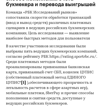
информации из различных источников,
букмекера и перевода выигрышей
проведение расчетов. Статистика и аналитика
Команда «РБК Исследований рынков»
• Прогноз ГидМаркет. Современные
сопоставила скорости обработки транзакций
статистические методы прогнозирования с
(ввод и вывод средств) различных платежных
поправкой на мнение экспертов.
сценариев в ведущих российских букмекерских
компаниях. Цель исследования — выявление
Категории:
Потребительские товары
/
...
/
наиболее быстрых методов для пользователя
Заморозка
/
Овощи, фрукты, грибы
Россия
В качестве участников исследования были
выбраны пять ведущих букмекерских компаний,
согласно рейтингу РБК https://rating.sportrbc.ru/.
Среди платежных методов были
проанализированы привязанная банковская
карта, привязанный счет СБП, кошелек ЦУПИС
(собственный платежный метод ЕДИНОГО
ЦУПИС*
[1]
),обеспечивающего прозрачность и
легальность расчетов в сфере азартных игр),
мобильные платежи, SberPay и прочие способы
пополнения и снятия средств, доступные у
ведущих российских букмекеров.