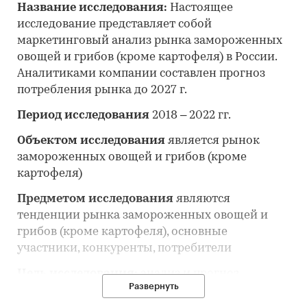
Название исследования:
Настоящее
исследование представляет собой
маркетинговый анализ рынка замороженных
овощей и грибов (кроме картофеля)
в России.
Аналитиками компании составлен прогноз
потребления рынка до 2027 г.
Период исследования
2018 – 2022 гг.
Объектом исследования
является рынок
замороженных овощей и грибов (кроме
картофеля)
Предметом исследования
являются
тенденции рынка замороженных овощей и
грибов (кроме картофеля), основные
участники, конкуренты, потребители
Цель исследования:
анализ и прогноз
Развернуть
развития рынка замороженных овощей и
грибов (кроме картофеля)