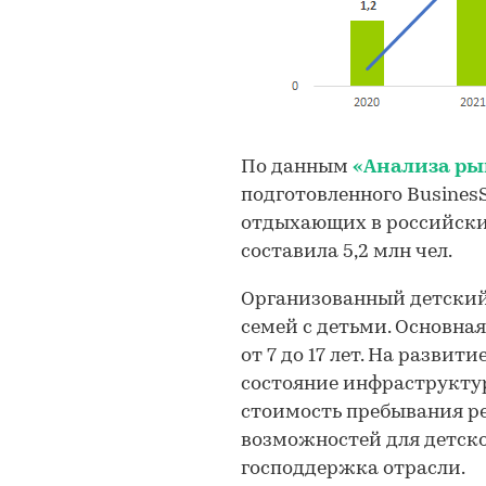
По данным
«Анализа ры
подготовленного BusinesSt
отдыхающих в российских
составила 5,2 млн чел.
Организованный детский 
семей с детьми. Основна
от 7 до 17 лет. На разви
состояние инфраструкту
стоимость пребывания ре
возможностей для детско
господдержка отрасли.