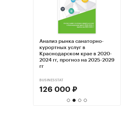
,
Анализ рынка санаторно-
Бизн
Анал
 и баз
курортных услуг в
круг
куро
я в 2020-
Краснодарском крае в 2020-
голо
 рынка на
2024 гг, прогноз на 2025-2029
2023 
гг
BUSINESSTAT
VTSCO
DISCO
126 000 ₽
35 
80 