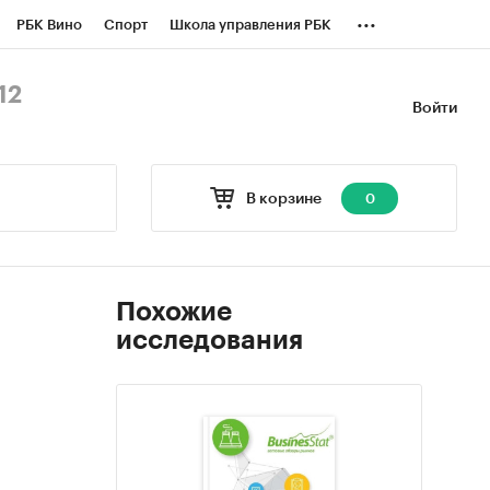
...
РБК Вино
Спорт
Школа управления РБК
БК Бизнес-среда
Дискуссионный клуб
12
Войти
оверка контрагентов
Политика
В корзине
0
Похожие
исследования