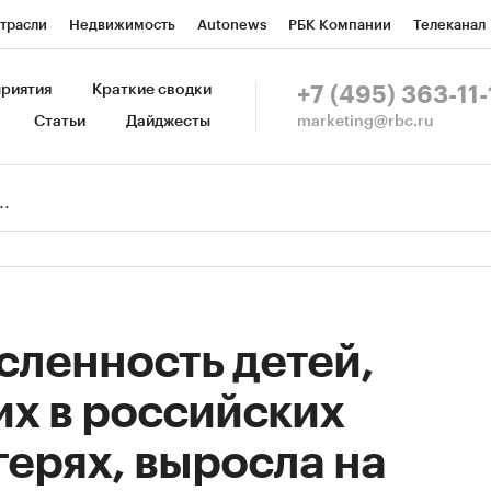
трасли
Недвижимость
Autonews
РБК Компании
Телеканал
изионеры
Национальные проекты
Город
Стиль
Крипто
Р
риятия
Краткие сводки
+7 (495) 363-11-
marketing@rbc.ru
Статьи
Дайджесты
зета
Спецпроекты СПб
Конференции СПб
Спецпроекты
Пр
Рынок наличной валюты
исленность детей,
х в российских
герях, выросла на