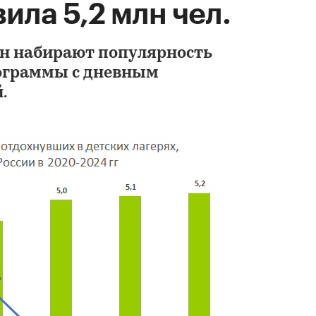
ила 5,2 млн чел.
ен набирают популярность
ограммы с дневным
.
Рынок пансионатов
санаториев, отелей
отдыха Подмосковь
2024 гг. и прогноз
2025-2034 гг.
АМИКО
58 000 ₽