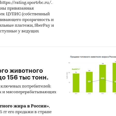
ps://rating.sportrbc.ru/.
аны привязанная
лек ЦУПИС (собственный
чивающего прозрачность и
бильные платежи, SberPay и
оступные у ведущих
ого животного
о 156 тыс тонн.
 ключевых потребителей:
х и мясоперерабатывающих
тного жира в России»
,
25 гг его продажи в стране