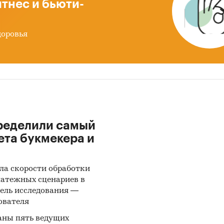
тнес и бьюти-
доровья
ределили самый
ета букмекера и
ла скорости обработки
латежных сценариев в
ель исследования —
ователя
аны пять ведущих