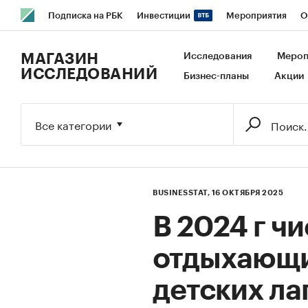
Подписка на РБК
Инвестиции
Мероприятия
О
РБК Образование
РБК Курсы
РБК Life
Тренды
В
МАГАЗИН
Исследования
Мероп
ИССЛЕДОВАНИЙ
Бизнес-планы
Акции
Исследования
Кредитные рейтинги
Франшизы
Га
Экономика
Бизнес
Технологии и медиа
Финансы
Все категории
BUSINESSTAT,
16 ОКТЯБРЯ 2025
В 2024 г ч
отдыхающи
детских ла