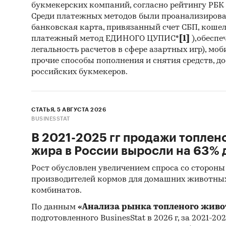
букмекерских компаний, согласно рейтингу РБК htt
Среди платежных методов были проанализиров
банковская карта, привязанный счет СБП, коше
платежный метод ЕДИНОГО ЦУПИС*
[1]
),обеспе
легальность расчетов в сфере азартных игр), мо
прочие способы пополнения и снятия средств, д
российских букмекеров.
СТАТЬЯ, 5 АВГУСТА 2026
BUSINESSTAT
В 2021-2025 гг продажи топлен
жира в России выросли на 63% д
Рост обусловлен увеличением спроса со стороны
производителей кормов для домашних животны
комбинатов.
По данным
«Анализа рынка топленого живо
подготовленного BusinesStat в 2026 г, за 2021-20