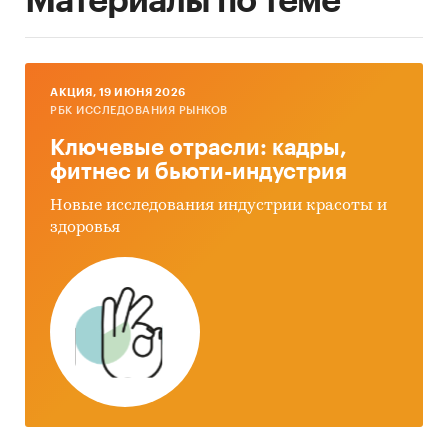
Материалы по теме
AКЦИЯ, 19 ИЮНЯ 2026
РБК ИССЛЕДОВАНИЯ РЫНКОВ
Ключевые отрасли: кадры,
фитнес и бьюти-индустрия
Новые исследования индустрии красоты и
здоровья