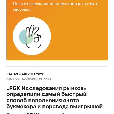
• Специализированные аналитические
Новые исследования индустрии красоты и
порталы
здоровья
Методы
• Кабинетное исследование. Поиск и анализ
информации из различных источников,
проведение расчетов. Статистика и аналитика
• Прогноз ГидМаркет. Современные
статистические методы прогнозирования с
поправкой на мнение экспертов.
Категории:
Транспорт и логистика
СТАТЬЯ, 5 АВГУСТА 2026
Россия
РБК ИССЛЕДОВАНИЯ РЫНКОВ
База ТОП-1000 компаний
«РБК Исследования рынков»
определили самый быстрый
способ пополнения счета
букмекера и перевода выигрышей