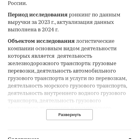
России.
Период исследования
рэнкинг по данным
выручки за 2023 г., актуализация данных
выполнена в 2024 г.
Объектом исследования
логистические
компании основным видом деятельности
которых является деятельность
железнодорожного транспорта: грузовые
перевозки, деятельность автомобильного
грузового транспорта и услуги по перевозкам,
деятельность морского грузового транспорта,
деятельность внутреннего водного грузового
транспорта, деятельность грузового
воздушного транспорта и космического
Развернуть
транспорта, транспортная обработка грузов,
деятельность по складированию и хранению,
деятельность транспортная вспомогательная,
по величине выручки, полученной в 2023 г.