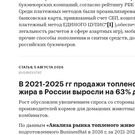
букмекерских компаний, согласно рейтингу РБК htt
Среди платежных методов были проанализиров
банковская карта, привязанный счет СБП, коше
платежный метод ЕДИНОГО ЦУПИС*
[1]
),обеспе
легальность расчетов в сфере азартных игр), мо
прочие способы пополнения и снятия средств, д
российских букмекеров.
СТАТЬЯ, 5 АВГУСТА 2026
BUSINESSTAT
В 2021-2025 гг продажи топлен
жира в России выросли на 63% д
Рост обусловлен увеличением спроса со стороны
производителей кормов для домашних животны
комбинатов.
По данным
«Анализа рынка топленого живо
подготовленного BusinesStat в 2026 г, за 2021-20