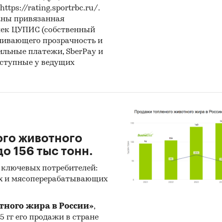
ps://rating.sportrbc.ru/.
аны привязанная
лек ЦУПИС (собственный
чивающего прозрачность и
бильные платежи, SberPay и
оступные у ведущих
ого животного
о 156 тыс тонн.
 ключевых потребителей:
х и мясоперерабатывающих
тного жира в России»
,
25 гг его продажи в стране