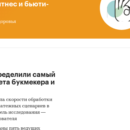
тнес и бьюти-
доровья
ределили самый
ета букмекера и
ла скорости обработки
латежных сценариев в
ель исследования —
ователя
аны пять ведущих