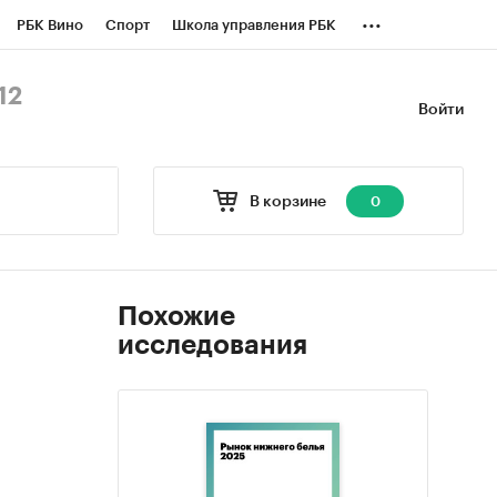
...
РБК Вино
Спорт
Школа управления РБК
БК Бизнес-среда
Дискуссионный клуб
12
Войти
оверка контрагентов
Политика
В корзине
0
Похожие
исследования