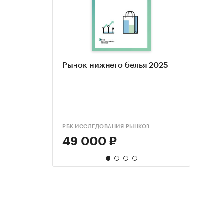
Рынок нижнего белья 2025
Иссл
Прод
Прод
моби
марк
марк
мага
анал
опро
обно
РБК ИССЛЕДОВАНИЯ РЫНКОВ
КОМПА
РБК И
РБК И
49 000 ₽
170
55 
55 