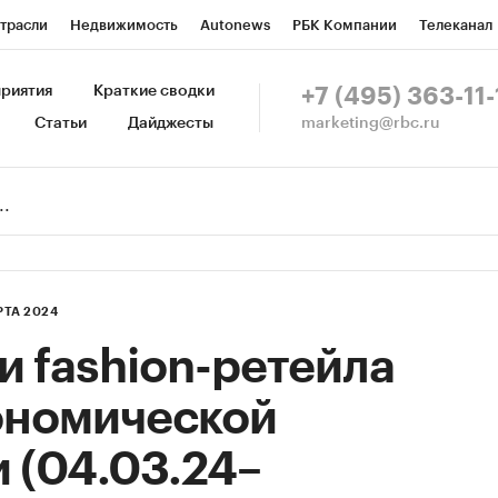
трасли
Недвижимость
Autonews
РБК Компании
Телеканал
изионеры
Национальные проекты
Город
Стиль
Крипто
Р
риятия
Краткие сводки
+7 (495) 363-11-
marketing@rbc.ru
Статьи
Дайджесты
зета
Спецпроекты СПб
Конференции СПб
Спецпроекты
Пр
Рынок наличной валюты
РТА 2024
и fashion-ретейла
кономической
 (04.03.24–