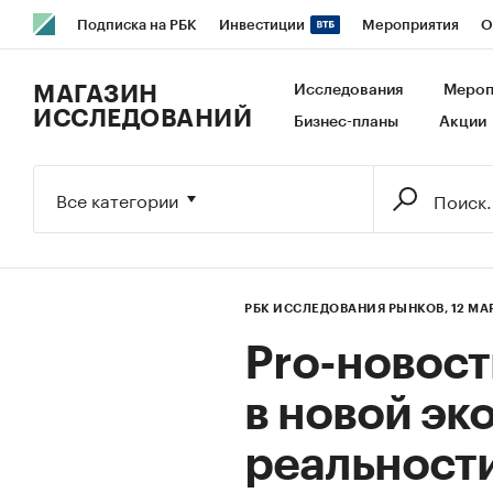
Подписка на РБК
Инвестиции
Мероприятия
О
РБК Образование
РБК Курсы
РБК Life
Тренды
В
МАГАЗИН
Исследования
Мероп
ИССЛЕДОВАНИЙ
Бизнес-планы
Акции
Исследования
Кредитные рейтинги
Франшизы
Га
Экономика
Бизнес
Технологии и медиа
Финансы
Все категории
РБК ИССЛЕДОВАНИЯ РЫНКОВ,
12 МА
Pro-новост
в новой э
реальности