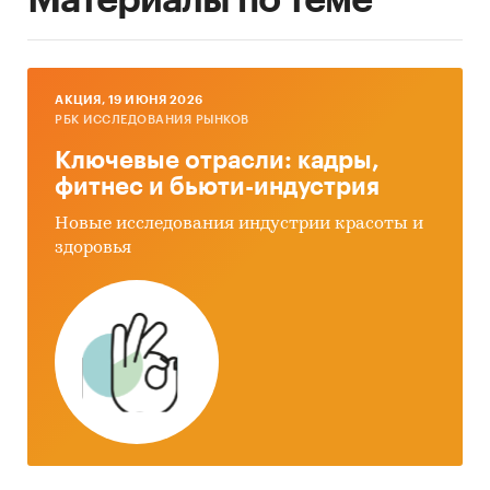
AКЦИЯ, 19 ИЮНЯ 2026
РБК ИССЛЕДОВАНИЯ РЫНКОВ
Ключевые отрасли: кадры,
фитнес и бьюти-индустрия
Новые исследования индустрии красоты и
здоровья