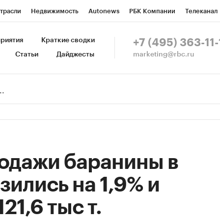
трасли
Недвижимость
Autonews
РБК Компании
Телеканал
изионеры
Национальные проекты
Город
Стиль
Крипто
Р
риятия
Краткие сводки
+7 (495) 363-11-
marketing@rbc.ru
Статьи
Дайджесты
зета
Спецпроекты СПб
Конференции СПб
Спецпроекты
Пр
Рынок наличной валюты
родажи баранины в
зились на 1,9% и
21,6 тыс т.