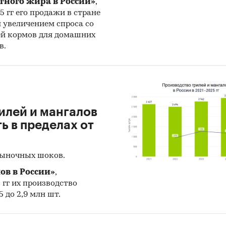
тного жира в России»
,
25 гг его продажи в стране
н увеличением спроса со
ей кормов для домашних
в.
илей и мангалов
 в пределах от
рыночных шоков.
ов в России»
,
5 гг их производство
 до 2,9 млн шт.