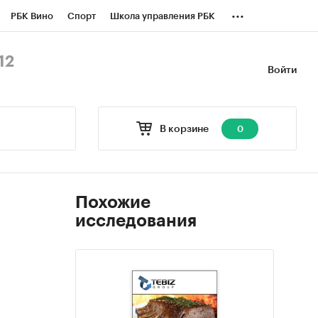
...
РБК Вино
Спорт
Школа управления РБК
БК Бизнес-среда
Дискуссионный клуб
12
Войти
оверка контрагентов
Политика
В корзине
0
Похожие
исследования