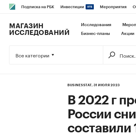
Подписка на РБК
Инвестиции
Мероприятия
О
РБК Образование
РБК Курсы
РБК Life
Тренды
В
МАГАЗИН
Исследования
Мероп
ИССЛЕДОВАНИЙ
Бизнес-планы
Акции
Исследования
Кредитные рейтинги
Франшизы
Га
Экономика
Бизнес
Технологии и медиа
Финансы
Все категории
BUSINESSTAT,
31 ИЮЛЯ 2023
В 2022 г п
России сни
составили 1