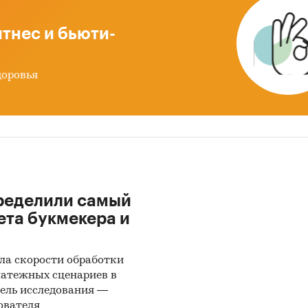
тнес и бьюти-
доровья
ределили самый
ета букмекера и
ла скорости обработки
латежных сценариев в
ель исследования —
ователя