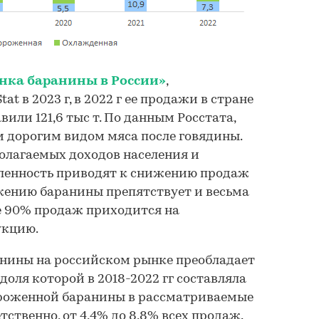
нка баранины в России»
,
at в 2023 г, в 2022 г ее продажи в стране
вили 121,6 тыс т. По данным Росстата,
 дорогим видом мяса после говядины.
олагаемых доходов населения и
ленность приводят к снижению продаж
жению баранины препятствует и весьма
е 90% продаж приходится на
укцию.
анины на российском рынке преобладает
оля которой в 2018-2022 гг составляла
мороженной баранины в рассматриваемые
тственно, от 4,4% до 8,8% всех продаж.