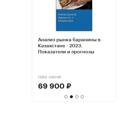
ынка
Анализ рынка баранины в
Марк
Рыно
 - 2023
Казахстане - 2023.
иссл
2018
Показатели и прогнозы
бара
гг. П
Авгус
P (ARG)
TEBIZ GROUP
ТК С
TEBIZ
69 900 ₽
95 
99 