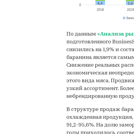
По данным
«Анализа ры
подготовленного BusinesSt
снизились на 1,9% и соста
баранина является самым
Снижение реальных расп
экономическая неопреде
этого вида мяса. Продви
узкий ассортимент. Боле
небрендированную прод
В структуре продаж бар
охлажденная продукция, д
91,2-95,6%. На долю за
годы приходилось, соотве