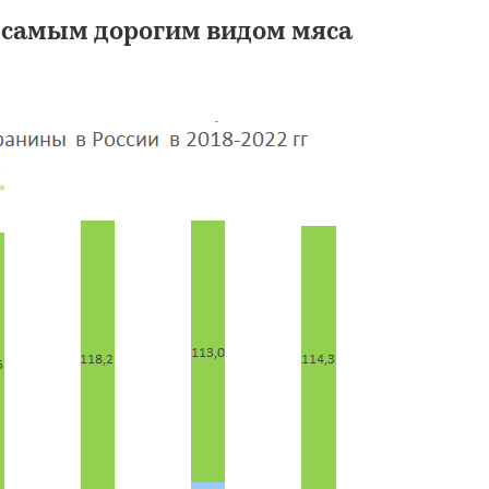
 самым дорогим видом мяса
Экспресс-обзор р
баранины в России
ANALYTICRESEARCHGROU
64 900 ₽