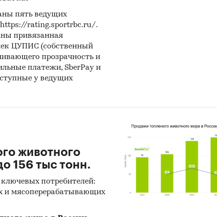
аны пять ведущих
ps://rating.sportrbc.ru/.
аны привязанная
лек ЦУПИС (собственный
чивающего прозрачность и
бильные платежи, SberPay и
оступные у ведущих
ого животного
о 156 тыс тонн.
 ключевых потребителей:
х и мясоперерабатывающих