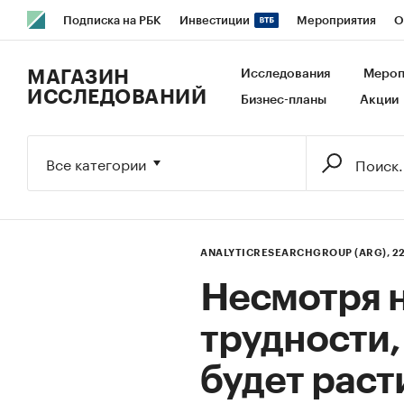
Подписка на РБК
Инвестиции
Мероприятия
О
РБК Образование
РБК Курсы
РБК Life
Тренды
В
МАГАЗИН
Исследования
Мероп
ИССЛЕДОВАНИЙ
Бизнес-планы
Акции
Исследования
Кредитные рейтинги
Франшизы
Га
Экономика
Бизнес
Технологии и медиа
Финансы
Все категории
ANALYTICRESEARCHGROUP (ARG),
2
Несмотря 
трудности,
будет раст