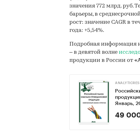
значения 772 млрд. руб. 
барьеры, в среднесрочно
рост: значение CAGR в т
года: +5,54%.
Подробная информация и
– в девятой волне
исслед
продукции в России от
«
ANALYTICRE
Российск
продукции
Январь, 2
49 000