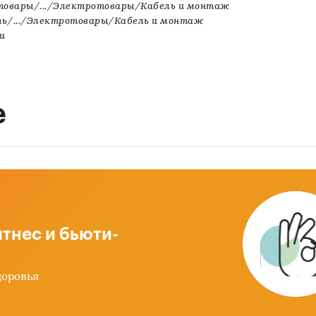
товары/.../Электротовары/Кабель и монтаж
ь/.../Электротовары/Кабель и монтаж
и
е
тнес и бьюти-
доровья