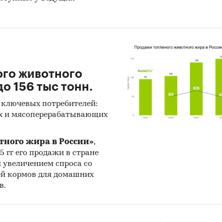
ого животного
о 156 тыс тонн.
 ключевых потребителей:
х и мясоперерабатывающих
тного жира в России»
,
25 гг его продажи в стране
н увеличением спроса со
ей кормов для домашних
в.