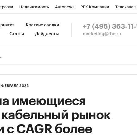
трасли
Недвижимость
Autonews
РБК Компании
Телеканал
изионеры
Национальные проекты
Город
Стиль
Крипто
Р
риятия
Краткие сводки
+7 (495) 363-11-
marketing@rbc.ru
Статьи
Дайджесты
зета
Спецпроекты СПб
Конференции СПб
Спецпроекты
Пр
Рынок наличной валюты
2 ФЕВРАЛЯ 2023
на имеющиеся
 кабельный рынок
и с CAGR более