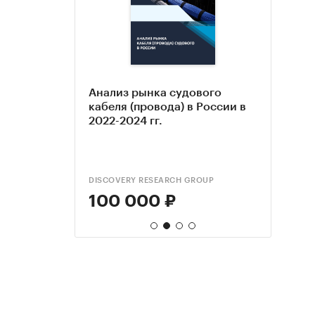
оссии в
Анализ рынка судового
Анал
Цены
огноз на
кабеля (провода) в России в
элек
на 09
2022-2024 гг.
плас
(кабе
2022-
DISCOVERY RESEARCH GROUP
DISCO
НУЖН
100 000 ₽
85 
20 