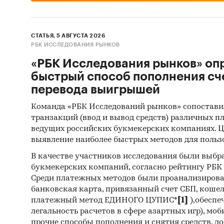
СТАТЬЯ, 5 АВГУСТА 2026
РБК ИССЛЕДОВАНИЯ РЫНКОВ
«РБК Исследования рынков» оп
быстрый способ пополнения сч
перевода выигрышей
Команда «РБК Исследований рынков» сопостави
транзакций (ввод и вывод средств) различных п
ведущих российских букмекерских компаниях. Ц
выявление наиболее быстрых методов для польз
В качестве участников исследования были выбр
букмекерских компаний, согласно рейтингу РБК htt
Среди платежных методов были проанализиров
банковская карта, привязанный счет СБП, коше
платежный метод ЕДИНОГО ЦУПИС*
[1]
),обеспе
легальность расчетов в сфере азартных игр), мо
прочие способы пополнения и снятия средств, д