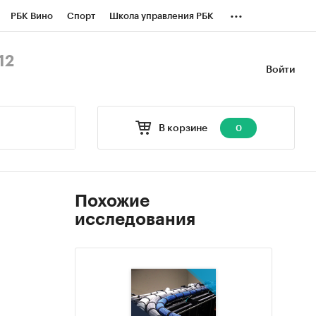
...
РБК Вино
Спорт
Школа управления РБК
БК Бизнес-среда
Дискуссионный клуб
12
Войти
оверка контрагентов
Политика
В корзине
0
Похожие
исследования