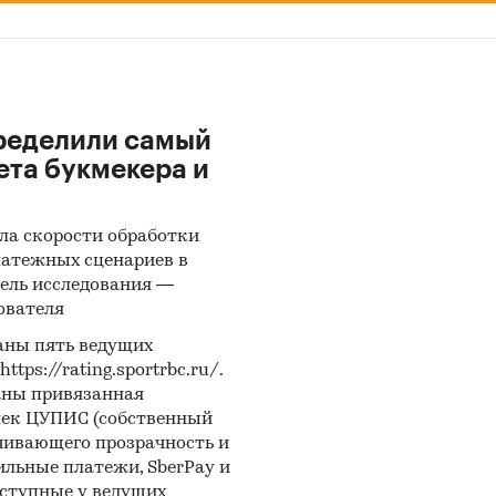
ределили самый
ета букмекера и
ла скорости обработки
латежных сценариев в
ель исследования —
ователя
аны пять ведущих
ps://rating.sportrbc.ru/.
аны привязанная
лек ЦУПИС (собственный
чивающего прозрачность и
бильные платежи, SberPay и
оступные у ведущих