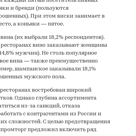
ти каждый пятый посетитель пивных
яки и бренди (пользуются
прошенных). При этом виски занимает в
сто, а коньяки — пятое.
вина (их выбрали 18,2% респондентов).
х ресторанах вино заказывают женщины
 14,8% мужчин). Не столь популярное
овое вина — также преимущественно
имер, шампанское заказывали 18,1%
рошенных мужского пола.
 ресторанах востребован широкий
тков. Однако глубина ассортимента
титься из-за санкций, отказа
ботать с контрагентами из России и
ких сложностей. С целью предотвращения
нпромторг предложил включить ряд