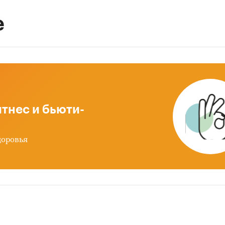
е
тнес и бьюти-
доровья