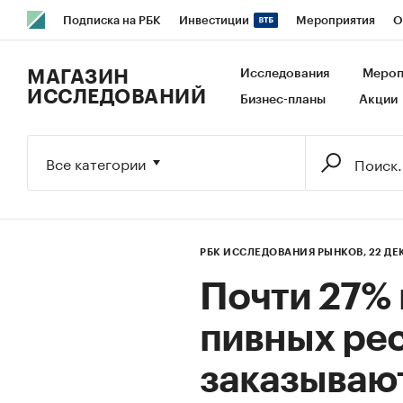
Подписка на РБК
Инвестиции
Мероприятия
О
РБК Образование
РБК Курсы
РБК Life
Тренды
В
МАГАЗИН
Исследования
Мероп
ИССЛЕДОВАНИЙ
Бизнес-планы
Акции
Исследования
Кредитные рейтинги
Франшизы
Га
Экономика
Бизнес
Технологии и медиа
Финансы
Все категории
РБК ИССЛЕДОВАНИЯ РЫНКОВ,
22 ДЕ
Почти 27%
пивных ре
заказываю