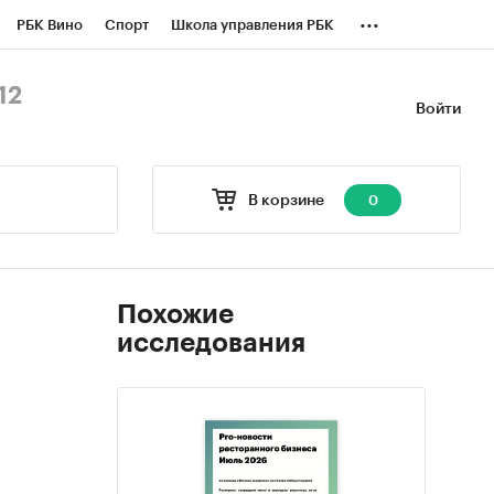
...
РБК Вино
Спорт
Школа управления РБК
БК Бизнес-среда
Дискуссионный клуб
12
Войти
оверка контрагентов
Политика
В корзине
0
Похожие
исследования