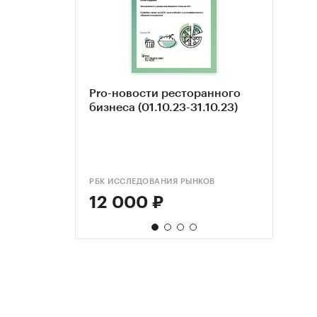
Pro-новости ресторанного
Проф
Рейт
Анал
бизнеса (01.10.23-31.10.23)
учас
пред
пивн
РБК ИССЛЕДОВАНИЯ РЫНКОВ
РБК И
РБК И
РБК И
12 000 ₽
3 0
15 
22 