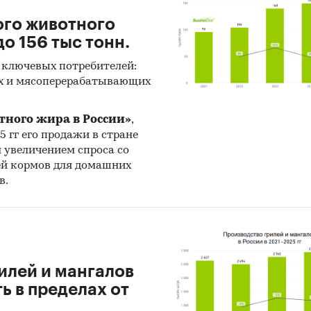
ого животного
о 156 тыс тонн.
 ключевых потребителей:
х и мясоперерабатывающих
тного жира в России»
,
25 гг его продажи в стране
н увеличением спроса со
ей кормов для домашних
в.
илей и мангалов
 в пределах от