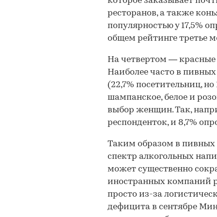
которое заказывает поч
ресторанов, а также конь
популярностью у 17,5% о
общем рейтинге третье ме
На четвертом — красные 
Наиболее часто в пивны
(22,7% посетительниц, но
шампанское, белое и роз
выбор женщин. Так, напр
респонденток, и 8,7% оп
Таким образом в пивных
спектр алкогольных напи
может существенно сокра
иностранных компаний ра
просто из-за логистичес
дефицита в сентябре Ми