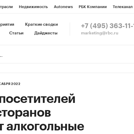
трасли
Недвижимость
Autonews
РБК Компании
Телеканал
изионеры
Национальные проекты
Город
Стиль
Крипто
Р
риятия
Краткие сводки
+7 (495) 363-11-
marketing@rbc.ru
Статьи
Дайджесты
зета
Спецпроекты СПб
Конференции СПб
Спецпроекты
Пр
Рынок наличной валюты
КАБРЯ 2022
 посетителей
сторанов
т алкогольные