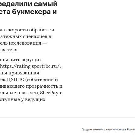
ределили самый
ета букмекера и
ла скорости обработки
латежных сценариев в
ель исследования —
ователя
аны пять ведущих
ps://rating.sportrbc.ru/.
аны привязанная
лек ЦУПИС (собственный
чивающего прозрачность и
бильные платежи, SberPay и
оступные у ведущих