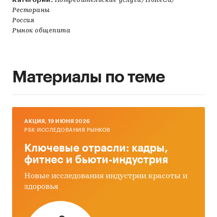
Потребительские услуги/HoReCa/
Рестораны
Россия
Рынок общепита
Материалы по теме
AКЦИЯ, 19 ИЮНЯ 2026
РБК ИССЛЕДОВАНИЯ РЫНКОВ
Ключевые отрасли: кадры,
фитнес и бьюти-индустрия
Новые исследования индустрии красоты и
здоровья