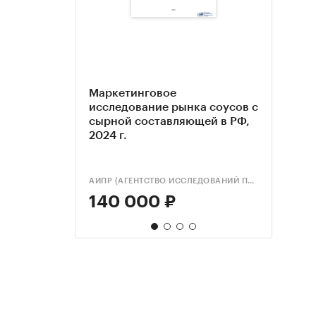
Маркетинговое
Марк
Марк
Анал
исследование рынка соусов с
иссл
иссл
сыра
сырной составляющей в РФ,
для 
сыро
сост
2024 г.
2024 
Моск
г.
2024 
обно
АИПР (АГЕНТСТВО ИССЛЕДОВАНИЙ ПРОМЫШЛЕННЫХ И ПОТРЕБИТЕЛЬСКИХ РЫНКОВ)
КОМПА
ROIF E
140 000 ₽
150
199
79 