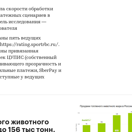
ла скорости обработки
латежных сценариев в
ель исследования —
ователя
аны пять ведущих
ps://rating.sportrbc.ru/.
аны привязанная
лек ЦУПИС (собственный
чивающего прозрачность и
бильные платежи, SberPay и
оступные у ведущих
ого животного
о 156 тыс тонн.