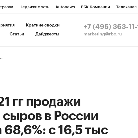
трасли
Недвижимость
Autonews
РБК Компании
Телеканал
изионеры
Национальные проекты
Город
Стиль
Крипто
Р
риятия
Краткие сводки
+7 (495) 363-11-
marketing@rbc.ru
Статьи
Дайджесты
зета
Спецпроекты СПб
Конференции СПб
Спецпроекты
Пр
Рынок наличной валюты
21 гг продажи
 сыров в России
 68,6%: с 16,5 тыс