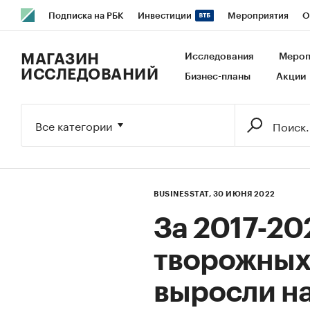
Подписка на РБК
Инвестиции
Мероприятия
О
РБК Образование
РБК Курсы
РБК Life
Тренды
В
МАГАЗИН
Исследования
Мероп
ИССЛЕДОВАНИЙ
Бизнес-планы
Акции
Исследования
Кредитные рейтинги
Франшизы
Га
Экономика
Бизнес
Технологии и медиа
Финансы
Все категории
BUSINESSTAT,
30 ИЮНЯ 2022
За 2017-20
творожных
выросли на