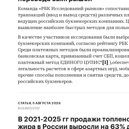
Команда «РБК Исследований рынков» сопостави
транзакций (ввод и вывод средств) различных п
ведущих российских букмекерских компаниях. Ц
выявление наиболее быстрых методов для польз
В качестве участников исследования были выбр
букмекерских компаний, согласно рейтингу РБК htt
Среди платежных методов были проанализиров
банковская карта, привязанный счет СБП, коше
платежный метод ЕДИНОГО ЦУПИС*
[1]
),обеспе
легальность расчетов в сфере азартных игр), мо
прочие способы пополнения и снятия средств, д
российских букмекеров.
СТАТЬЯ, 5 АВГУСТА 2026
BUSINESSTAT
В 2021-2025 гг продажи топлен
жира в России выросли на 63% д