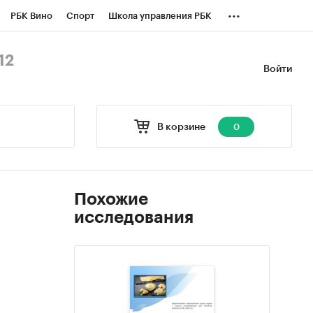
...
РБК Вино
Спорт
Школа управления РБК
БК Бизнес-среда
Дискуссионный клуб
12
Войти
оверка контрагентов
Политика
В корзине
0
Похожие
исследования