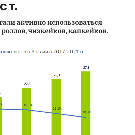
с т.
али активно использоваться
роллов, чизкейков, капкейков.