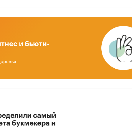
тнес и бьюти-
доровья
ределили самый
ета букмекера и