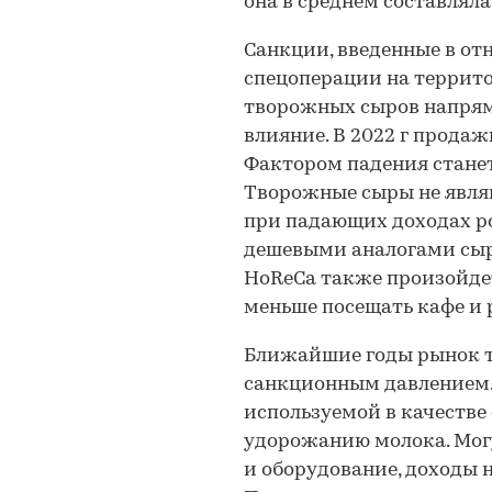
она в среднем составляла 
Санкции, введенные в от
спецоперации на террито
творожных сыров напряму
влияние. В 2022 г прода
Фактором падения станет
Творожные сыры не явля
при падающих доходах ро
дешевыми аналогами сыр
HoReCa также произойдет
меньше посещать кафе и 
Ближайшие годы рынок т
санкционным давлением.
используемой в качестве
удорожанию молока. Мог
и оборудование, доходы н