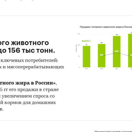
ого животного
о 156 тыс тонн.
 ключевых потребителей:
х и мясоперерабатывающих
тного жира в России»
,
25 гг его продажи в стране
н увеличением спроса со
ей кормов для домашних
в.