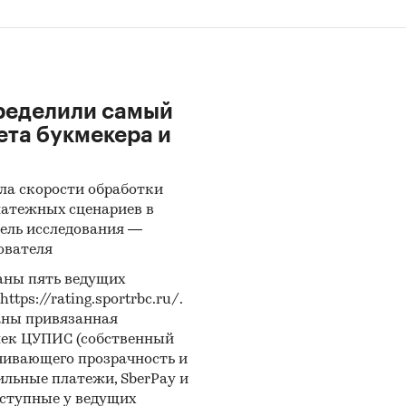
ределили самый
ета букмекера и
ла скорости обработки
латежных сценариев в
ель исследования —
ователя
аны пять ведущих
ps://rating.sportrbc.ru/.
аны привязанная
лек ЦУПИС (собственный
чивающего прозрачность и
бильные платежи, SberPay и
оступные у ведущих