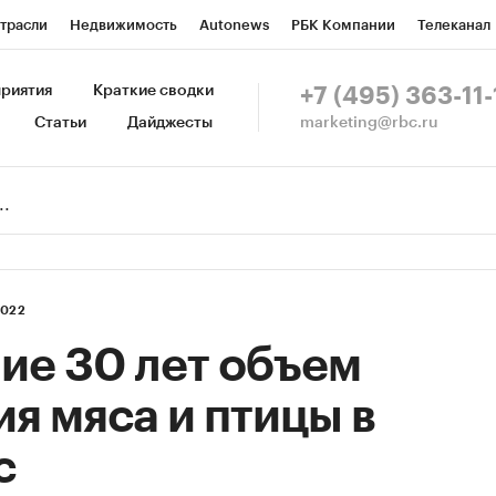
трасли
Недвижимость
Autonews
РБК Компании
Телеканал
изионеры
Национальные проекты
Город
Стиль
Крипто
Р
риятия
Краткие сводки
+7 (495) 363-11-
marketing@rbc.ru
Статьи
Дайджесты
зета
Спецпроекты СПб
Конференции СПб
Спецпроекты
Пр
Рынок наличной валюты
2022
ие 30 лет объем
я мяса и птицы в
с