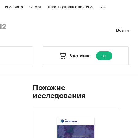
...
РБК Вино
Спорт
Школа управления РБК
БК Бизнес-среда
Дискуссионный клуб
12
Войти
оверка контрагентов
Политика
В корзине
0
Похожие
исследования