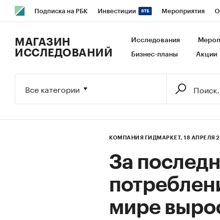
Подписка на РБК
Инвестиции
Мероприятия
О
РБК Образование
РБК Курсы
РБК Life
Тренды
В
МАГАЗИН
Исследования
Мероп
ИССЛЕДОВАНИЙ
Бизнес-планы
Акции
Исследования
Кредитные рейтинги
Франшизы
Га
Экономика
Бизнес
Технологии и медиа
Финансы
Все категории
КОМПАНИЯ ГИДМАРКЕТ,
18 АПРЕЛЯ 
За последн
потреблени
мире выро