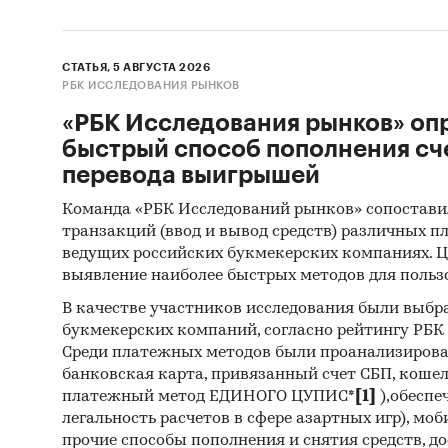
СТАТЬЯ, 5 АВГУСТА 2026
РБК ИССЛЕДОВАНИЯ РЫНКОВ
«РБК Исследования рынков» оп
быстрый способ пополнения сч
перевода выигрышей
Команда «РБК Исследований рынков» сопостави
транзакций (ввод и вывод средств) различных п
ведущих российских букмекерских компаниях. Ц
выявление наиболее быстрых методов для польз
В качестве участников исследования были выбр
букмекерских компаний, согласно рейтингу РБК htt
Среди платежных методов были проанализиров
банковская карта, привязанный счет СБП, коше
платежный метод ЕДИНОГО ЦУПИС*
[1]
),обеспе
легальность расчетов в сфере азартных игр), мо
прочие способы пополнения и снятия средств, д