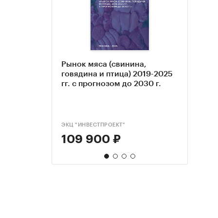
Рынок мяса (свинина,
Анал
Анал
Рыно
говядина и птица) 2019-2025
Узбек
РФ, 
2022
гг. с прогнозом до 2030 г.
Пока
прогн
и ре
сегм
ЭКЦ "ИНВЕСТПРОЕКТ"
TEBIZ
ROIF E
ЭКСПР
109 900 ₽
79 
81 
55 