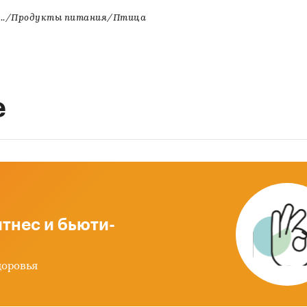
../Продукты питания/Птица
е
тнес и бьюти-
доровья