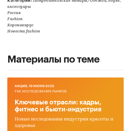
Категории:
Потребительские товары/Одежда, обувь,
аксессуары
Россия
Fashion
Коронавирус
Новости fashion
Материалы по теме
AКЦИЯ, 19 ИЮНЯ 2026
РБК ИССЛЕДОВАНИЯ РЫНКОВ
Ключевые отрасли: кадры,
фитнес и бьюти-индустрия
Новые исследования индустрии красоты и
здоровья