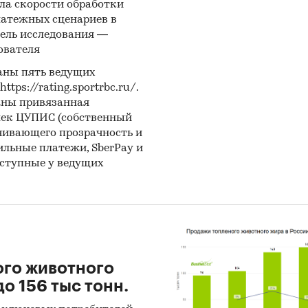
ла скорости обработки
латежных сценариев в
ель исследования —
ователя
аны пять ведущих
ps://rating.sportrbc.ru/.
аны привязанная
лек ЦУПИС (собственный
чивающего прозрачность и
бильные платежи, SberPay и
оступные у ведущих
ого животного
о 156 тыс тонн.