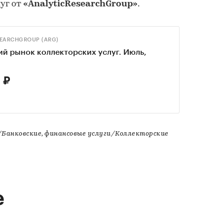
уг от
«AnalyticResearchGroup»
.
SEARCHGROUP (ARG)
й рынок коллекторских услуг. Июль,
 ₽
а/Банковские, финансовые услуги/Коллекторские
е