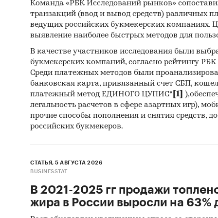
Команда «РБК Исследований рынков» сопостави
транзакций (ввод и вывод средств) различных п
ведущих российских букмекерских компаниях. Ц
выявление наиболее быстрых методов для польз
В качестве участников исследования были выбр
букмекерских компаний, согласно рейтингу РБК htt
Среди платежных методов были проанализиров
банковская карта, привязанный счет СБП, коше
платежный метод ЕДИНОГО ЦУПИС*
[1]
),обеспе
легальность расчетов в сфере азартных игр), мо
прочие способы пополнения и снятия средств, д
российских букмекеров.
СТАТЬЯ, 5 АВГУСТА 2026
BUSINESSTAT
В 2021-2025 гг продажи топлен
жира в России выросли на 63% д