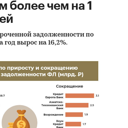
м более чем на 1
лей
сроченной задолженности по
Маркетинговое
 год вырос на 16,2%.
исследование рынк
коллекторских аге
России 2017-2021 гг
до 2026 г. (с обно
КОМПАНИЯ ГИДМАРКЕТ
199 000 ₽