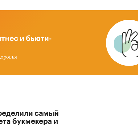
тнес и бьюти-
доровья
ределили самый
ета букмекера и