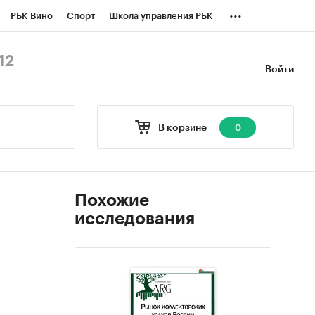
...
РБК Вино
Спорт
Школа управления РБК
БК Бизнес-среда
Дискуссионный клуб
12
Войти
оверка контрагентов
Политика
В корзине
0
Похожие
исследования