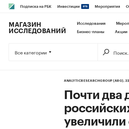
Подписка на РБК
Инвестиции
Мероприятия
О
РБК Образование
РБК Курсы
РБК Life
Тренды
В
МАГАЗИН
Исследования
Мероп
ИССЛЕДОВАНИЙ
Бизнес-планы
Акции
Исследования
Кредитные рейтинги
Франшизы
Га
Экономика
Бизнес
Технологии и медиа
Финансы
Все категории
ANALYTICRESEARCHGROUP (ARG),
2
Почти два 
российски
увеличили