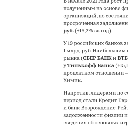
В начале 2021 года рост
полученным на основе ф
организаций, по состояни
просроченная задолженн
руб.
(+16,2% за год).
У 19 российских банков з
1 млрд. руб. Наибольшим
рынка (
СБЕР БАНК
и
ВТБ
у
Тинькофф Банка
(+15,
процентном отношении – 
Химик.
Напротив, лидерами по с
период стали Кредит Евр
и банк Возрождение. Рей
задолженности физлиц и 
сведения об основных иг