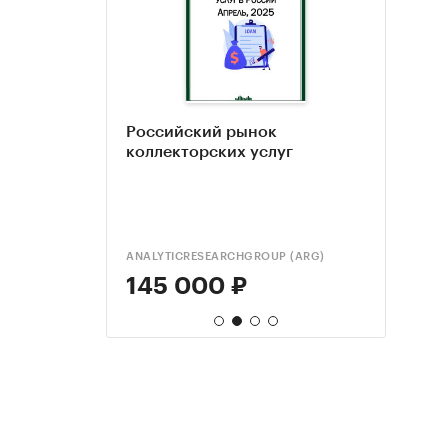
Российский рынок
Рыно
Рыно
а услуг
коллекторских услуг
Росс
Росс
нтств в
., прогноз
влением)
ANALYTICRESEARCHGROUP (ARG)
РБК И
DISCO
145 000 ₽
49 
25 