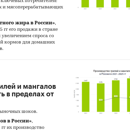
 ключевых потребителей:
х и мясоперерабатывающих
тного жира в России»
,
25 гг его продажи в стране
н увеличением спроса со
ей кормов для домашних
в.
илей и мангалов
 в пределах от
рыночных шоков.
ов в России»
,
5 гг их производство