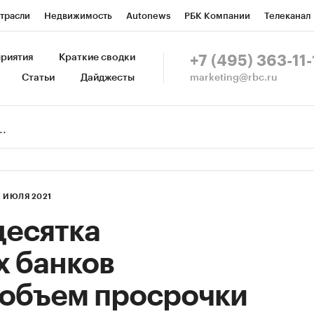
трасли
Недвижимость
Autonews
РБК Компании
Телеканал
изионеры
Национальные проекты
Город
Стиль
Крипто
Р
риятия
Краткие сводки
+7 (495) 363-11-
marketing@rbc.ru
Статьи
Дайджесты
зета
Спецпроекты СПб
Конференции СПб
Спецпроекты
Пр
Рынок наличной валюты
2 ИЮЛЯ 2021
десятка
х банков
 объем просрочки