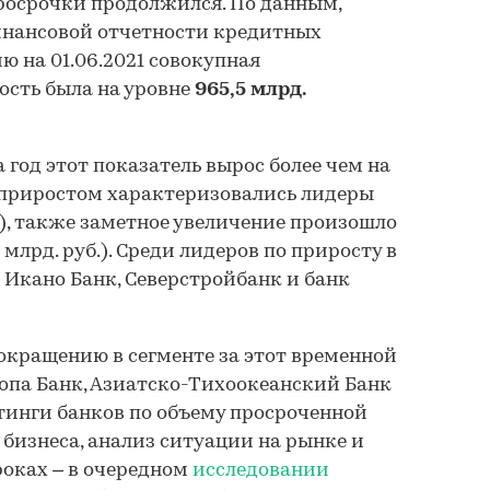
 просрочки продолжился. По данным,
инансовой отчетности кредитных
ю на 01.06.2021 совокупная
ость была на уровне
965,5 млрд.
а год этот показатель вырос более чем на
 приростом характеризовались лидеры
), также заметное увеличение произошло
1 млрд. руб.). Среди лидеров по приросту в
Икано Банк, Северстройбанк и банк
окращению в сегменте за этот временной
опа Банк, Азиатско-Тихоокеанский Банк
тинги банков по объему просроченной
бизнеса, анализ ситуации на рынке и
роках – в очередном
исследовании