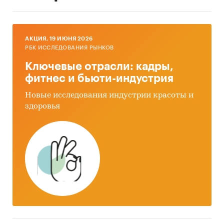
AКЦИЯ, 19 ИЮНЯ 2026
РБК ИССЛЕДОВАНИЯ РЫНКОВ
Ключевые отрасли: кадры,
фитнес и бьюти-индустрия
Новые исследования индустрии красоты и
здоровья